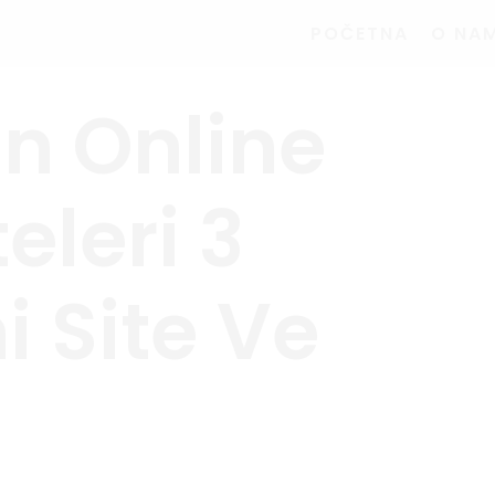
POČETNA
O NA
an Online
eleri 3
i Site Ve