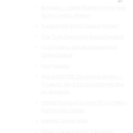
Betbaba – Geniş Kitlelere Sahip Yeni
Açılan Casino Siteleri
Türkiye’deki En İyi Casinos Siteleri
Top Türk Çevrimdışı Kumarhaneleri
En İyi Casino Slot Machine Game
Siteleri Listesi
Vbet Casino
Yeni Açılan On Line Casino Siteleri –
Three Or More En Yeni Internet Site
Ve Bonusları
Yılında Piyasaya En Yeni Giren Casino
Platformları Listesi
Bahisal Casino Sitesi
10bet – Uzun Yıllardır Edindikleri