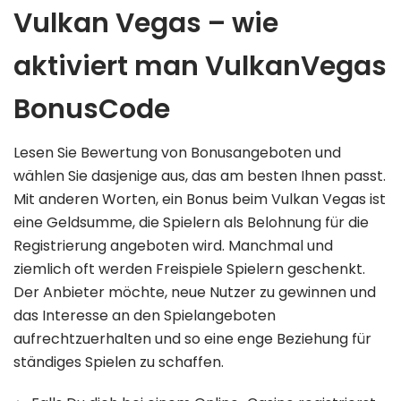
Vulkan Vegas – wie
aktiviert man VulkanVegas
BonusCode
Lesen Sie Bewertung von Bonusangeboten und
wählen Sie dasjenige aus, das am besten Ihnen passt.
Mit anderen Worten, ein Bonus beim Vulkan Vegas ist
eine Geldsumme, die Spielern als Belohnung für die
Registrierung angeboten wird. Manchmal und
ziemlich oft werden Freispiele Spielern geschenkt.
Der Anbieter möchte, neue Nutzer zu gewinnen und
das Interesse an den Spielangeboten
aufrechtzuerhalten und so eine enge Beziehung für
ständiges Spielen zu schaffen.