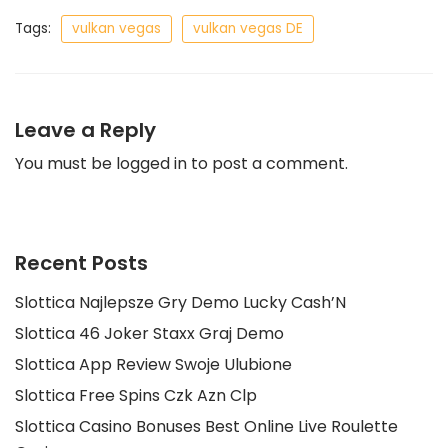
Tags:
vulkan vegas
vulkan vegas DE
Leave a Reply
You must be
logged in
to post a comment.
Recent Posts
Slottica Najlepsze Gry Demo Lucky Cash’N
Slottica 46 Joker Staxx Graj Demo
Slottica App Review Swoje Ulubione
Slottica Free Spins Czk Azn Clp
Slottica Casino Bonuses Best Online Live Roulette