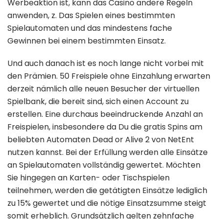
Werbeaktion ist, kann das Casino andere Regeln
anwenden, z. Das Spielen eines bestimmten
Spielautomaten und das mindestens fache
Gewinnen bei einem bestimmten Einsatz.
Und auch danach ist es noch lange nicht vorbei mit
den Prämien. 50 Freispiele ohne Einzahlung erwarten
derzeit nämlich alle neuen Besucher der virtuellen
Spielbank, die bereit sind, sich einen Account zu
erstellen. Eine durchaus beeindruckende Anzahl an
Freispielen, insbesondere da Du die gratis Spins am
beliebten Automaten Dead or Alive 2 von NetEnt
nutzen kannst. Bei der Erfüllung werden alle Einsätze
an Spielautomaten vollständig gewertet. Möchten
Sie hingegen an Karten- oder Tischspielen
teilnehmen, werden die getätigten Einsätze lediglich
zu 15% gewertet und die nötige Einsatzsumme steigt
somit erheblich. Grundsätzlich gelten zehnfache