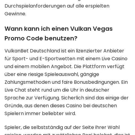
Durchspielanforderungen auf alle erspielten
Gewinne.
Wann kann ich einen Vulkan Vegas
Promo Code benutzen?
VulkanBet Deutschland ist ein lizenzierter Anbieter
für Sport- und E-Sportwetten mit einem Live Casino
und einem mobilen Angebot. Die Plattform verfügt
über eine riesige Spieleauswahl, gängige
Zahlungsmethoden und faire Bonusbedingungen. Ein
Live Chat steht rund um die Uhr in deutscher
Sprache zur Verfügung. Sicherlich sind das einige der
Gründe, aus denen dieses Casino bei deutschen
Spielern immer beliebter wird.
Spieler, die selbstständig auf der Seite ihrer Wahl