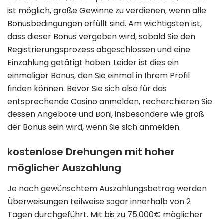
ist möglich, große Gewinne zu verdienen, wenn alle
Bonusbedingungen erfüllt sind. Am wichtigsten ist,
dass dieser Bonus vergeben wird, sobald Sie den
Registrierungsprozess abgeschlossen und eine
Einzahlung getätigt haben. Leider ist dies ein
einmaliger Bonus, den Sie einmal in Ihrem Profil
finden können. Bevor Sie sich also für das
entsprechende Casino anmelden, recherchieren Sie
dessen Angebote und Boni, insbesondere wie groß
der Bonus sein wird, wenn Sie sich anmelden.
kostenlose Drehungen mit hoher
möglicher Auszahlung
Je nach gewünschtem Auszahlungsbetrag werden
Überweisungen teilweise sogar innerhalb von 2
Tagen durchgeführt. Mit bis zu 75.000€ möglicher