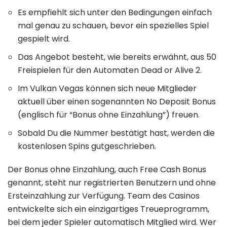
Es empfiehlt sich unter den Bedingungen einfach
mal genau zu schauen, bevor ein spezielles Spiel
gespielt wird.
Das Angebot besteht, wie bereits erwähnt, aus 50
Freispielen für den Automaten Dead or Alive 2.
Im Vulkan Vegas können sich neue Mitglieder
aktuell über einen sogenannten No Deposit Bonus
(englisch für “Bonus ohne Einzahlung”) freuen.
Sobald Du die Nummer bestätigt hast, werden die
kostenlosen Spins gutgeschrieben.
Der Bonus ohne Einzahlung, auch Free Cash Bonus
genannt, steht nur registrierten Benutzern und ohne
Ersteinzahlung zur Verfügung. Team des Casinos
entwickelte sich ein einzigartiges Treueprogramm,
bei dem jeder Spieler automatisch Mitglied wird. Wer