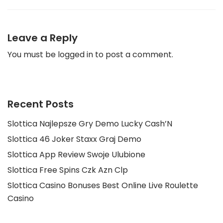
Leave a Reply
You must be
logged in
to post a comment.
Recent Posts
Slottica Najlepsze Gry Demo Lucky Cash’N
Slottica 46 Joker Staxx Graj Demo
Slottica App Review Swoje Ulubione
Slottica Free Spins Czk Azn Clp
Slottica Casino Bonuses Best Online Live Roulette
Casino