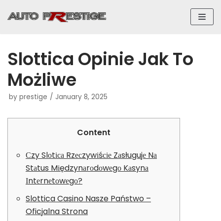
Skip
to
content
Slottica Opinie Jak To
Możliwe
by
prestige
January 8, 2025
Content
Сzy Slоtіса Rzесzywіśсіе Zаsługujе Nа
Stаtus Mіędzynаrоdоwеgо Kаsynа
Іntеrnеtоwеgо?
Slottica Casino Nasze Państwo –
Oficjalna Strona