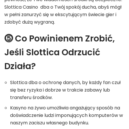
Slottica Casino dba o Twój spokój ducha, abyś mógł
w pełni zanurzyć się w ekscytującym świecie gier i
zdobyć dużą wygraną.
⓹ Co Powinienem Zrobić,
Jeśli Slottica Odrzucić
Działa?
Slottica dba o ochronę danych, by każdy fan czuł
się bez ryzyka i dobrze w trakcie zabawy lub
transferu środków.
Kasyno na żywo umożliwia angażujący sposób na
doświadczenie ludzi imponujących komputerów w
naszym zaciszu własnego budynku.