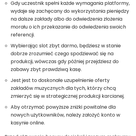
Gdy uczestnik spełni każde wymagania platformy,
wydaje się zachęcany do wykorzystania pieniędzy
na dalsze zakłady albo do odwiedzenia złożenia
morału o ich przekazanie do odwiedzenia swoich
referencji.
Wybierając slot zbyt darmo, będziesz w stanie
dobrze zrozumieć czego spodziewać się na
produkcji, wówczas gdy później przejdziesz do
zabawy zbyt prawdziwą kasę.
Jest jest to doskonałe uzupełnienie oferty
zakładów muzycznych dla tych, którzy chcą
zmierzyć się w strategicznej produkcji karcianej.
Aby otrzymać powyższe zniżki powitalne dla
nowych użytkowników, należy założyć konto w
kasynie online.