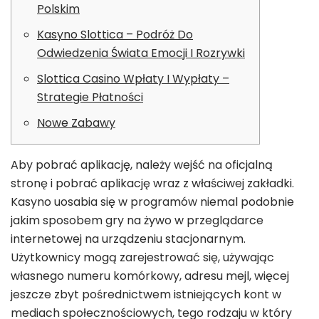
Polskim
Kasyno Slottica – Podróż Do
Odwiedzenia Świata Emocji I Rozrywki
Slottica Casino Wpłaty I Wypłaty –
Strategie Płatności
Nowe Zabawy
Aby pobrać aplikację, należy wejść na oficjalną
stronę i pobrać aplikację wraz z właściwej zakładki.
Kasyno uosabia się w programów niemal podobnie
jakim sposobem gry na żywo w przeglądarce
internetowej na urządzeniu stacjonarnym.
Użytkownicy mogą zarejestrować się, używając
własnego numeru komórkowy, adresu mejl, więcej
jeszcze zbyt pośrednictwem istniejących kont w
mediach społecznościowych, tego rodzaju w który