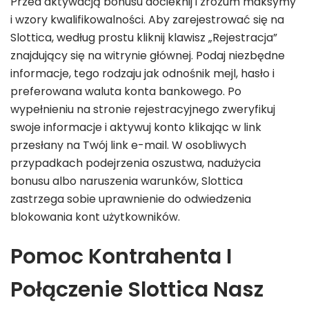
Przed aktywacją bonusu docieknij i zrozum maksymy
i wzory kwalifikowalności. Aby zarejestrować się na
Slottica, według prostu kliknij klawisz „Rejestracja”
znajdujący się na witrynie głównej. Podaj niezbędne
informacje, tego rodzaju jak odnośnik mejl, hasło i
preferowana waluta konta bankowego. Po
wypełnieniu na stronie rejestracyjnego zweryfikuj
swoje informacje i aktywuj konto klikając w link
przesłany na Twój link e-mail. W osobliwych
przypadkach podejrzenia oszustwa, nadużycia
bonusu albo naruszenia warunków, Slottica
zastrzega sobie uprawnienie do odwiedzenia
blokowania kont użytkowników.
Pomoc Kontrahenta I
Połączenie Slottica Nasz