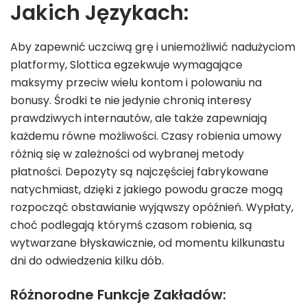
Jakich Językach:
Aby zapewnić uczciwą grę i uniemożliwić nadużyciom
platformy, Slottica egzekwuje wymagające
maksymy przeciw wielu kontom i polowaniu na
bonusy. Środki te nie jedynie chronią interesy
prawdziwych internautów, ale także zapewniają
każdemu równe możliwości. Czasy robienia umowy
różnią się w zależności od wybranej metody
płatności. Depozyty są najczęściej fabrykowane
natychmiast, dzięki z jakiego powodu gracze mogą
rozpocząć obstawianie wyjąwszy opóźnień. Wypłaty,
choć podlegają którymś czasom robienia, są
wytwarzane błyskawicznie, od momentu kilkunastu
dni do odwiedzenia kilku dób.
Różnorodne Funkcje Zakładów: