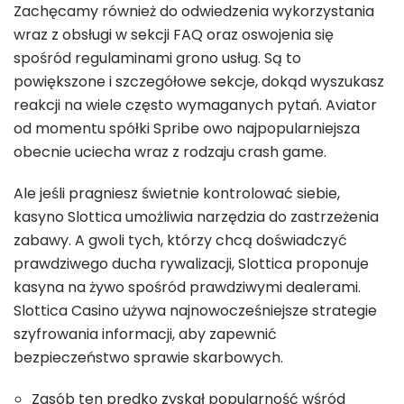
Zachęcamy również do odwiedzenia wykorzystania
wraz z obsługi w sekcji FAQ oraz oswojenia się
spośród regulaminami grono usług. Są to
powiększone i szczegółowe sekcje, dokąd wyszukasz
reakcji na wiele często wymaganych pytań. Aviator
od momentu spółki Spribe owo najpopularniejsza
obecnie uciecha wraz z rodzaju crash game.
Ale jeśli pragniesz świetnie kontrolować siebie,
kasyno Slottica umożliwia narzędzia do zastrzeżenia
zabawy. A gwoli tych, którzy chcą doświadczyć
prawdziwego ducha rywalizacji, Slottica proponuje
kasyna na żywo spośród prawdziwymi dealerami.
Slottica Casino używa najnowocześniejsze strategie
szyfrowania informacji, aby zapewnić
bezpieczeństwo sprawie skarbowych.
Zasób ten prędko zyskał popularność wśród