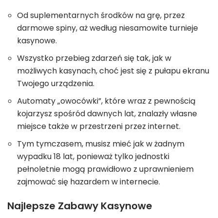
Od suplementarnych środków na grę, przez
darmowe spiny, aż według niesamowite turnieje
kasynowe.
Wszystko przebieg zdarzeń się tak, jak w
możliwych kasynach, choć jest się z pułapu ekranu
Twojego urządzenia.
Automaty „owocówki”, które wraz z pewnością
kojarzysz spośród dawnych lat, znalazły własne
miejsce także w przestrzeni przez internet.
Tym tymczasem, musisz mieć jak w żadnym
wypadku 18 lat, ponieważ tylko jednostki
pełnoletnie mogą prawidłowo z uprawnieniem
zajmować się hazardem w internecie.
Najlepsze Zabawy Kasynowe