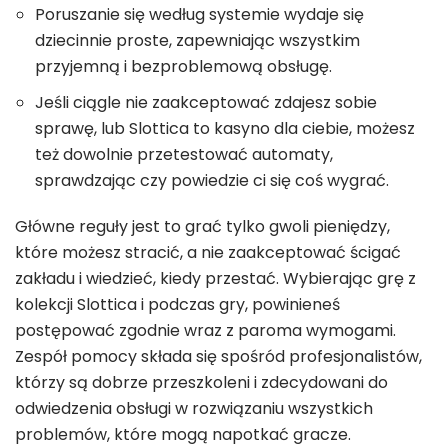
Poruszanie się według systemie wydaje się
dziecinnie proste, zapewniając wszystkim
przyjemną i bezproblemową obsługę.
Jeśli ciągle nie zaakceptować zdajesz sobie
sprawę, lub Slottica to kasyno dla ciebie, możesz
też dowolnie przetestować automaty,
sprawdzając czy powiedzie ci się coś wygrać.
Główne reguły jest to grać tylko gwoli pieniędzy,
które możesz stracić, a nie zaakceptować ścigać
zakładu i wiedzieć, kiedy przestać. Wybierając grę z
kolekcji Slottica i podczas gry, powinieneś
postępować zgodnie wraz z paroma wymogami.
Zespół pomocy składa się spośród profesjonalistów,
którzy są dobrze przeszkoleni i zdecydowani do
odwiedzenia obsługi w rozwiązaniu wszystkich
problemów, które mogą napotkać gracze.