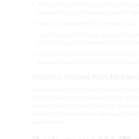
Platforma hazardowa działa nieprzerwan
graczom na całym świecie dostęp do odwi
Bonusy za depozytSlottica Casino oferuj
Oprócz owego, dokonując pozostałej wpła
internetowego otrzymać można 30 bezpł
Jeżeli poszukujesz slotu online o wyższy
pośrednictwem markę PG Soft automat W
Slottica Casino Pan Mobile
Przygotowaliśmy dla Ciebie wygodny kalend
dób pod kątem obstawiania zakładów live. M
match tracker, a także sprawdzać wyniki s
zakłady on-line stają się wciąż więcej inte
użytkowników.