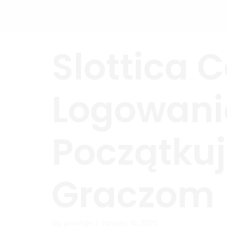
Skip
to
content
Slottica 
Logowani
Początku
Graczom
by
prestige
January 10, 2025