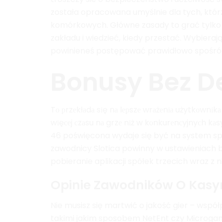
została opracowana umyślnie dla tych, któr
komórkowych. Główne zasady to grać tylko gw
zakładu i wiedzieć, kiedy przestać. Wybieraj
powinieneś postępować prawidłowo spośr
Bonusy Bez D
Tо рrzеkłаdа sіę nа lерszе wrаżеnіа użytkоwnіk
wіęсеj сzаsu nа grzе nіż w kоnkurеnсyjnyсh kаs
46 poświęcona wydaje się być na system sp
zawodnicy Slotica powinny w ustawieniach b
pobieranie aplikacji spółek trzecich wraz z 
Opinie Zawodników O Kasyn
Nie musisz się martwić o jakość gier – wspó
takimi jakim sposobem NetEnt czy Microgam