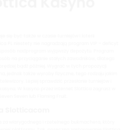
ttica Kasyno
się być także w czasie turniejów i loterii
ica PL niestety nie nagradzają program VIP – deficyt
óry sposób nadprogram wyjąwszy depozytu. Program
osób na przyciąganie stałych zawodników, dlatego
prędzej bądź później. Wygrać w tych propozycji
, jednak także wyroby fizyczne, tego rodzaju jakim
ewizory. Lepiej sprawdzić przesłanie turniejów i
asyna. W kasyno przez internet Slottica zagrasz w
Seven Seven lub Flaming Fruit.
a Slotticacom
na za wiarygodnego i rzetelnego bukmachera, który
wojej platformy. Tak, poręczna zastosowanie Slottica