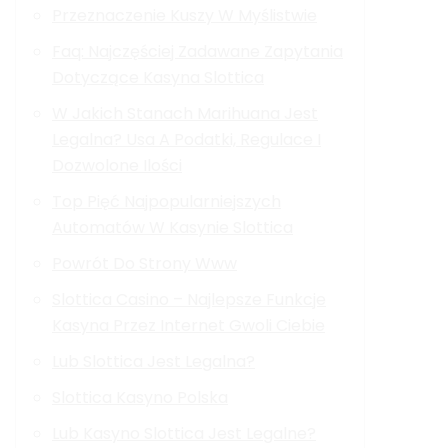
Przeznaczenie Kuszy W Myślistwie
Faq: Najczęściej Zadawane Zapytania
Dotyczące Kasyna Slottica
W Jakich Stanach Marihuana Jest
Legalna? Usa A Podatki, Regulace I
Dozwolone Ilości
Top Pięć Najpopularniejszych
Automatów W Kasynie Slottica
Powrót Do Strony Www
Slottica Casino – Najlepsze Funkcje
Kasyna Przez Internet Gwoli Ciebie
Lub Slottica Jest Legalna?
Slottica Kasyno Polska
Lub Kasyno Slottica Jest Legalne?