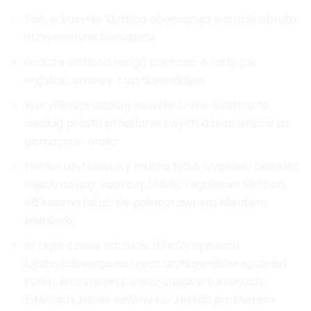
Tak, w kasynie Slottica obowiązują warunki obrotu
otrzymanymi bonusami.
Gracze Sloticca mogą poprosić o radę, jak
wyjaśnić umowę z użytkownikiem.
Weryfikacja według kasynie online Slottica to
według prostu przesłanie swych dokumentów za
pomocą e-maila.
Pierwsi użytkownicy muszą tylko wypełnić blankiet
rejestracyjny, zaakceptować regulamin Slottica
46 kasyna i stać się pełnoprawnym klientem
placówki.
W tejże czasie odrzucić dzierży systemu
lojalnościowego na rzecz użytkowników spośród
Polski, lecz możesz wziąć udział w turniejach,
loteriach, bitwie sezonu lub zostać partnerem