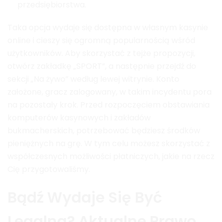
przedsiębiorstwa.
Taka opcja wydaje się dostępna w własnym kasynie
online i cieszy się ogromną popularnością wśród
użytkowników. Aby skorzystać z tejże propozycji,
otwórz zakładkę „SPORT”, a następnie przejdź do
sekcji „Na żywo” według lewej witrynie. Konto
założone, gracz zalogowany, w takim incydentu pora
na pozostały krok. Przed rozpoczęciem obstawiania
komputerów kasynowych i zakładów
bukmacherskich, potrzebować będziesz środków
pieniężnych na grę. W tym celu możesz skorzystać z
współczesnych możliwości płatniczych, jakie na rzecz
Cię przygotowaliśmy.
Bądź Wydaje Się Być
Legalna? Aktualne Prawo