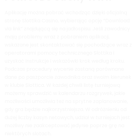
Aplikację można pobrać wchodząc dzięki oficjalną
stronę Slottika Casino, wybierając opcję “Download
via link” znajdującą się na jadłospisu. Jeśli zawodnicy
mają problemy wraz z pobraniem aplikacji,
wskazane jest skontaktować się pochodzące wraz z
operatorami pomocy technicznego Slottika i
uzyskać instrukcje i wskazówki krok według kroku.
Podczas procedury wycenie zostaną porównane
dane po paszporcie zawodnika oraz swoim kierunek
w klubie Slottica. W każdej chwili listę turniejową
możemy sprawdzić w kalendarzu rozgrywek, jakie
możliwości umożliwia też na sprytne zaplanowanie,
gdy gra będzie najkorzystniejsza. W odróżnieniu od
dużej liczby kasyn netowych, udział w turniejach jest
możliwy nie zaakceptować jedynie poprze grę na
niektórych slotach.