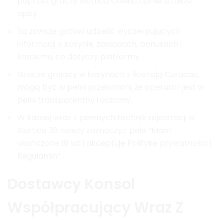
poprzez graczy Slottica Casino opinie a także
opisy.
Są zawsze gotowi udzielić wyczerpujących
informacji o kasynie, zakładach, bonusach i
każdemu, co dotyczy platformy.
Gracze grający w kasynach z licencją Curacao,
mogą być w pełni przekonani, że operator jest w
pełni transparentny i uczciwy.
W każdej wraz z pewnych technik rejestracji w
Slottica 38 należy zaznaczyć pole “Mam
ukończone 18 lat i akceptuję Politykę prywatności i
Regulamin”.
Dostawcy Konsol
Współpracujący Wraz Z