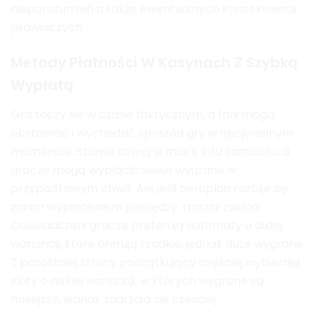
nieporozumień a także ewentualnych konsekwencji
prawniczych.
Metody Płatności W Kasynach Z Szybką
Wypłatą
Gra toczy się w czasie faktycznym, a fani mogą
obstawiać i wychodzić spośród gry w opcjonalnym
momencie. Szanse rosną w miarę lotu samolotu, a
gracze mogą wypłacić swoje wygrane w
przypadkowym chwili. Ale jeśli aeroplan rozbije się
zanim wypłaceniem pieniędzy, tracisz zakład.
Doświadczeni gracze preferują automaty o dużej
wariancji, które oferują rzadkie, jednak duże wygrane.
Z pozostałej strony początkujący częściej wybierają
sloty o niskiej wariancji, w których wygrane są
mniejsze, jednak zdarzają się częściej.