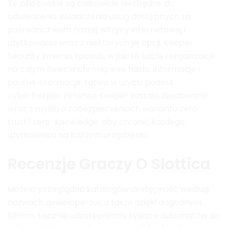
Te pliki cookie są całkowicie niezbędne do
odwiedzenia świadczenia usług dostępnych za
pośrednictwem naszej witryny internetowej i
użytkowania wraz z niektórych jej opcji. Keeper
Security zmienia sposób, w jaki to ludzie i organizacje
na całym świecie chronią swe hasła, informacje i
poufne informacje. Łatwa w użyciu podest
cyberbezpieczeństwa Keeper została zbudowana
wraz z myślą o zabezpieczeniach wariantu zero-
trust i zero-knowledge, aby chronić każdego
użytkownika na każdym urządzeniu.
Recenzje Graczy O Slottica
Możesz przeglądać katalogów dostępność według
nazwach deweloperów, a także dzięki dogodnym
filtrom. Łącznie udostępniamy tysiące automatów do