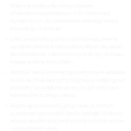
Wygrane podarunki można zastąpić
ekwiwalentem pieniężnym, który dorzucany
wydaje się być do odwiedzenia własnego konta
bankowego w kasynie.
Choć w wypadku przelewu bankowego, termin
wyczekiwania na środki może wydłużyć się nawet
do odwiedzenia 4 dób roboczych, licząc od czasu
miesiąca zlecenia wypłaty.
Slottica Casino wyróżnia się elastycznym układem
bonusów, obejmującym pociągający nadprogram
powitalny i prawidłowe promocje, jak przyciąga
internautów z całego świata.
Zwykle ujrzysz banalny połączenie, w którym
powinieneś wprowadzić kwotę zakładu I dotknąć
ekranu, aby fita visa i mastercard umieścić, zanim
rozpoczęciem rundy.