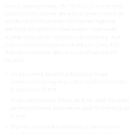
bonusu depozytowego, do 710 złotych, a promocja
Szczęśliwy Piątek, umożliwi jeszcze jedną premię do
wpłaty, na zróżnicowane ilości. Tydzień najlepiej
zamknąć Szczęśliwym Weekendem i naprawdę
właśnie oznacza się ostatni bonus codzienny. Jest
jest to premia depozytowa, dodająca nawet 430
złotych w prezencie i jest to spośród warunkami
ruchu x1.
Nie zapominaj, że nowi użytkownicy mogą
otrzymać nadprogram powitalny już od depozytu
w wysokości 70 PLN.
Można też typować efekty na żywo, wraz z kursami
zmieniającymi się adekwatnie spośród sytuacją na
arenie.
Wysoką jakość usług potwierdzają postawione