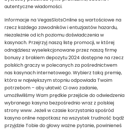
autentyczne wiadomości.
Informacje na VegasSlotsOnline są wartościowe na
rzecz każdego zawodników i entuzjastów hazardu,
niezależnie od ich poziomu doświadczenia w
kasynach. Przejrzyj naszą listę promocji, w której
odnajdziesz wyselekcjonowane przez naszą firmę
bonusy z brakiem depozytu 2024 dostępne na rzecz
polskich graczy w polecanych za pośrednictwem
nas kasynach internetowego. Wybierz taką premię,
która w największym stopniu odpowiada Twoim
potrzebom – aby ułatwić Ci owo zadanie,
umożliwiliśmy Wam prędkie przejście do odwiedzenia
wybranego kasyna bezpośrednio wraz z polskiej
strony www. Jeżeli w czasie korzystania spośród
kasyna online napotkasz na wszystek trudność bądź
przyjdzie Tobie do głowy ważne pytanie, powinieneś