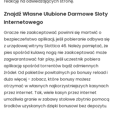
reakcję na odwiedzających stronę.
Znajdź Własne Ulubione Darmowe Sloty
Internetowego
Gracze nie zaakceptować powinni się martwić o
bezpieczeństwo aplikacji, jeśli pobieranie odbywa się
z urzędowej witryny Slottica 46. Należy pamiętać, że
pies spośród kulawą nogą nie zaakceptować może
zagwarantować fair play, jeśli uczestnik pobiera
aplikację spośród torrentów bądź odmiennych
źródeł. Od pakietów powitalnych po bonusy reload i
dużo więcej – zobacz, które bonusy możesz
otrzymać w własnych najkorzystniejszych kasynach
przez internet. Tak, wiele kasyn przez internet
umożliwia granie w zabawy stołowe zbytnio pomocą
środków uzyskanych dzięki bonusowi bez depozytu.