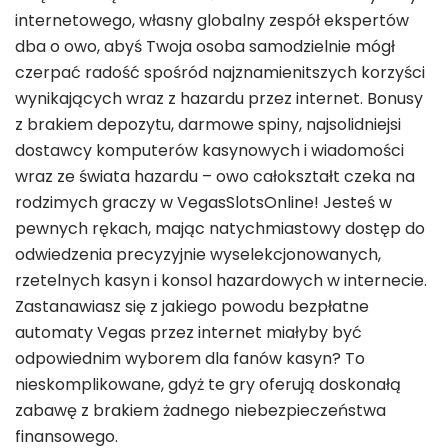
internetowego, własny globalny zespół ekspertów
dba o owo, abyś Twoja osoba samodzielnie mógł
czerpać radość spośród najznamienitszych korzyści
wynikających wraz z hazardu przez internet. Bonusy
z brakiem depozytu, darmowe spiny, najsolidniejsi
dostawcy komputerów kasynowych i wiadomości
wraz ze świata hazardu – owo całokształt czeka na
rodzimych graczy w VegasSlotsOnline! Jesteś w
pewnych rękach, mając natychmiastowy dostęp do
odwiedzenia precyzyjnie wyselekcjonowanych,
rzetelnych kasyn i konsol hazardowych w internecie.
Zastanawiasz się z jakiego powodu bezpłatne
automaty Vegas przez internet miałyby być
odpowiednim wyborem dla fanów kasyn? To
nieskomplikowane, gdyż te gry oferują doskonałą
zabawę z brakiem żadnego niebezpieczeństwa
finansowego.