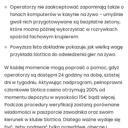
Operatorzy nie zaakceptować zapominają także o
fanach komputerów w kasynie na żywo – umyślnie
gwoli nich przygotowywane są bezpłatne żetony,
które można później wykorzystać w rozrywkach
spośród fachowym krupierem.
Powyższa lista dokładnie pokazuje, jak wielką wagę
przykłada Slottica do odwiedzenia gier na żywo.
W każdej momencie mogą poprosić o pomoc, gdyż
operatorzy są dostępni 24 godziny na dobę, szóstej
dni w tygodniu. Aktywując nadprogram, pełnoprawni
członkowie Slotica casino otrzymują 200% od
momentu depozytu w wysokości 15€ bądź więcej.
Podczas procedury weryfikacji zostaną porównane
wiadomości w paszporcie zawodnika oraz swoim
kierunek w klubie Slottica. Dlatego ważne wydaje się
być, żeby podawać tylko prawdziwe, obecne i