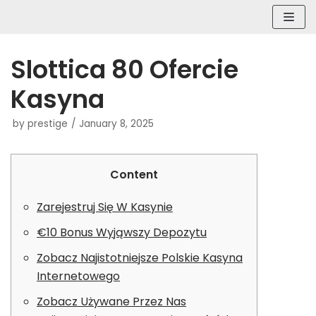
Skip
to
content
Slottica 80 Ofercie
Kasyna
by
prestige
January 8, 2025
Content
Zarejestruj Się W Kasynie
€10 Bonus Wyjąwszy Depozytu
Zobacz Najistotniejsze Polskie Kasyna
Internetowego
Zobacz Używane Przez Nas