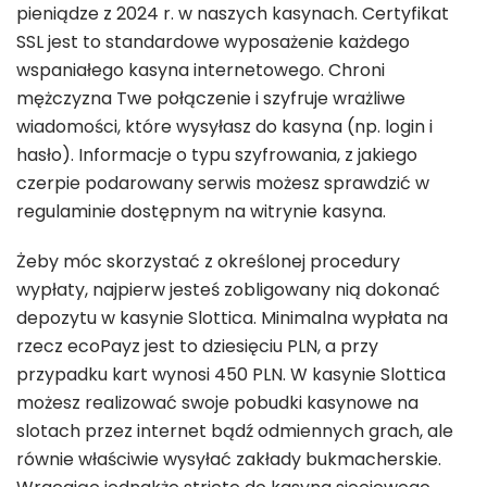
pieniądze z 2024 r. w naszych kasynach. Certyfikat
SSL jest to standardowe wyposażenie każdego
wspaniałego kasyna internetowego. Chroni
mężczyzna Twe połączenie i szyfruje wrażliwe
wiadomości, które wysyłasz do kasyna (np. login i
hasło). Informacje o typu szyfrowania, z jakiego
czerpie podarowany serwis możesz sprawdzić w
regulaminie dostępnym na witrynie kasyna.
Żeby móc skorzystać z określonej procedury
wypłaty, najpierw jesteś zobligowany nią dokonać
depozytu w kasynie Slottica. Minimalna wypłata na
rzecz ecoPayz jest to dziesięciu PLN, a przy
przypadku kart wynosi 450 PLN. W kasynie Slottica
możesz realizować swoje pobudki kasynowe na
slotach przez internet bądź odmiennych grach, ale
równie właściwie wysyłać zakłady bukmacherskie.