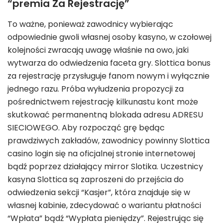
“premia Za Rejestrację”
To ważne, ponieważ zawodnicy wybierając
odpowiednie gwoli własnej osoby kasyno, w czołowej
kolejności zwracają uwagę właśnie na owo, jaki
wytwarza do odwiedzenia faceta gry. Slottica bonus
za rejestrację przysługuje fanom nowym i wyłącznie
jednego razu. Próba wyłudzenia propozycji za
pośrednictwem rejestrację kilkunastu kont może
skutkować permanentną blokada adresu ADRESU
SIECIOWEGO. Aby rozpocząć grę będąc
prawdziwych zakładów, zawodnicy powinny Slottica
casino login się na oficjalnej stronie internetowej
bądź poprzez działający mirror Slotika. Uczestnicy
kasyna Slottica są zaproszeni do przejścia do
odwiedzenia sekcji “Kasjer”, która znajduje się w
własnej kabinie, zdecydować o wariantu płatności
“Wpłata” bądź “Wypłata pieniędzy”. Rejestrując się