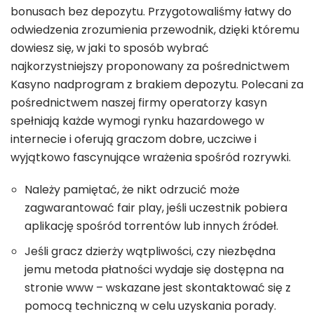
bonusach bez depozytu. Przygotowaliśmy łatwy do
odwiedzenia zrozumienia przewodnik, dzięki któremu
dowiesz się, w jaki to sposób wybrać
najkorzystniejszy proponowany za pośrednictwem
Kasyno nadprogram z brakiem depozytu. Polecani za
pośrednictwem naszej firmy operatorzy kasyn
spełniają każde wymogi rynku hazardowego w
internecie i oferują graczom dobre, uczciwe i
wyjątkowo fascynujące wrażenia spośród rozrywki.
Należy pamiętać, że nikt odrzucić może
zagwarantować fair play, jeśli uczestnik pobiera
aplikację spośród torrentów lub innych źródeł.
Jeśli gracz dzierży wątpliwości, czy niezbędna
jemu metoda płatności wydaje się dostępna na
stronie www – wskazane jest skontaktować się z
pomocą techniczną w celu uzyskania porady.