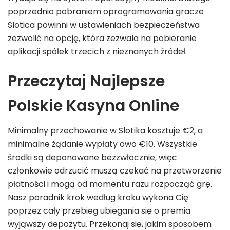
poprzednio pobraniem oprogramowania gracze
Slotica powinni w ustawieniach bezpieczeństwa
zezwolić na opcję, która zezwala na pobieranie
aplikacji spółek trzecich z nieznanych źródeł.
Przeczytaj Najlepsze
Polskie Kasyna Online
Minimalny przechowanie w Slotika kosztuje €2, a
minimalne żądanie wypłaty owo €10. Wszystkie
środki są deponowane bezzwłocznie, więc
członkowie odrzucić muszą czekać na przetworzenie
płatności i mogą od momentu razu rozpocząć grę.
Nasz poradnik krok według kroku wykona Cię
poprzez cały przebieg ubiegania się o premia
wyjąwszy depozytu. Przekonaj się, jakim sposobem