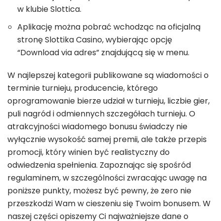
w klubie Slottica.
Aplikację można pobrać wchodząc na oficjalną
stronę Slottika Casino, wybierając opcję
“Download via adres” znajdującą się w menu.
W najlepszej kategorii publikowane są wiadomości o
terminie turnieju, producencie, którego
oprogramowanie bierze udział w turnieju, liczbie gier,
puli nagród i odmiennych szczegółach turnieju. O
atrakcyjności wiadomego bonusu świadczy nie
wyłącznie wysokość samej premii, ale także przepis
promocji, który winien być realistyczny do
odwiedzenia spełnienia. Zapoznając się spośród
regulaminem, w szczególności zwracając uwagę na
poniższe punkty, możesz być pewny, że zero nie
przeszkodzi Wam w cieszeniu się Twoim bonusem. W
naszej części opiszemy Ci najważniejsze dane o