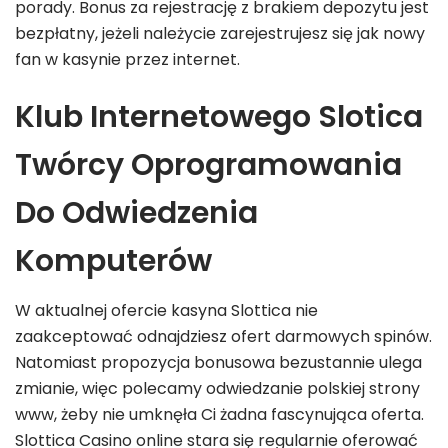
porady. Bonus za rejestrację z brakiem depozytu jest
bezpłatny, jeżeli należycie zarejestrujesz się jak nowy
fan w kasynie przez internet.
Klub Internetowego Slotica
Twórcy Oprogramowania
Do Odwiedzenia
Komputerów
W aktualnej ofercie kasyna Slottica nie
zaakceptować odnajdziesz ofert darmowych spinów.
Natomiast propozycja bonusowa bezustannie ulega
zmianie, więc polecamy odwiedzanie polskiej strony
www, żeby nie umknęła Ci żadna fascynująca oferta.
Slottica Casino online stara się regularnie oferować