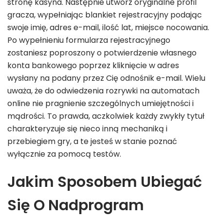
stronę kasyna. Następnie utwórz oryginalne profil
gracza, wypełniając blankiet rejestracyjny podając
swoje imię, adres e-mail, ilość lat, miejsce nocowania.
Po wypełnieniu formularza rejestracyjnego
zostaniesz poproszony o potwierdzenie własnego
konta bankowego poprzez kliknięcie w adres
wysłany na podany przez Cię odnośnik e-mail. Wielu
uważa, że do odwiedzenia rozrywki na automatach
online nie pragnienie szczególnych umiejętności i
mądrości. To prawda, aczkolwiek każdy zwykły tytuł
charakteryzuje się nieco inną mechaniką i
przebiegiem gry, a te jesteś w stanie poznać
wyłącznie za pomocą testów.
Jakim Sposobem Ubiegać
Się O Nadprogram