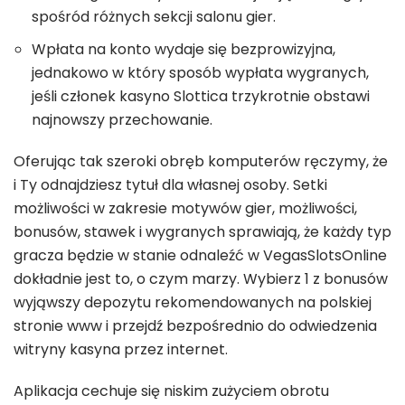
spośród różnych sekcji salonu gier.
Wpłata na konto wydaje się bezprowizyjna,
jednakowo w który sposób wypłata wygranych,
jeśli członek kasyno Slottica trzykrotnie obstawi
najnowszy przechowanie.
Oferując tak szeroki obręb komputerów ręczymy, że
i Ty odnajdziesz tytuł dla własnej osoby. Setki
możliwości w zakresie motywów gier, możliwości,
bonusów, stawek i wygranych sprawiają, że każdy typ
gracza będzie w stanie odnaleźć w VegasSlotsOnline
dokładnie jest to, o czym marzy. Wybierz 1 z bonusów
wyjąwszy depozytu rekomendowanych na polskiej
stronie www i przejdź bezpośrednio do odwiedzenia
witryny kasyna przez internet.
Aplikacja cechuje się niskim zużyciem obrotu