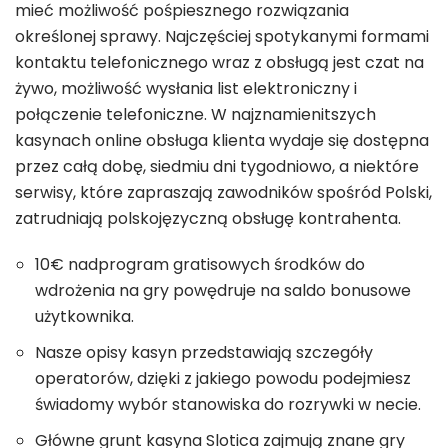
mieć możliwość pośpiesznego rozwiązania
określonej sprawy. Najczęściej spotykanymi formami
kontaktu telefonicznego wraz z obsługą jest czat na
żywo, możliwość wysłania list elektroniczny i
połączenie telefoniczne. W najznamienitszych
kasynach online obsługa klienta wydaje się dostępna
przez całą dobę, siedmiu dni tygodniowo, a niektóre
serwisy, które zapraszają zawodników spośród Polski,
zatrudniają polskojęzyczną obsługę kontrahenta.
10€ nadprogram gratisowych środków do
wdrożenia na gry powędruje na saldo bonusowe
użytkownika.
Nasze opisy kasyn przedstawiają szczegóły
operatorów, dzięki z jakiego powodu podejmiesz
świadomy wybór stanowiska do rozrywki w necie.
Główne grunt kasyna Slotica zajmują znane gry