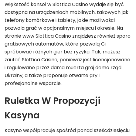
Większość konsol w Slottica Casino wydaje się być
dostępna na urządzeniach mobilnych, takowych jak
telefony komórkowe i tablety, jakie możliwości
pozwala grać w opcjonalnym miejscu i okresie. Na
stronie www Slottica Casino znajdziesz również sporo
gratisowych automatów, które pozwolą Ci
spróbować różnych gier bez ryzyka. Tak, możesz
zaufać Slottica Casino, ponieważ jest licencjonowane
i regulowane przez dama muerta graj demo rząd
Ukrainy, a także proponuje otwarte gry i
profesjonalne wsparcie.
Ruletka W Propozycji
Kasyna
Kasyno współpracuje spośród ponad sześcdziesięciu