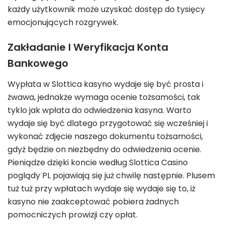
każdy użytkownik może uzyskać dostęp do tysięcy
emocjonujących rozgrywek.
Zakładanie I Weryfikacja Konta
Bankowego
Wypłata w Slottica kasyno wydaje się być prosta i
żwawa, jednakże wymaga ocenie tożsamości, tak
tyklo jak wpłata do odwiedzenia kasyna. Warto
wydaje się być dlatego przygotować się wcześniej i
wykonać zdjęcie naszego dokumentu tożsamości,
gdyż będzie on niezbędny do odwiedzenia ocenie.
Pieniądze dzięki koncie według Slottica Casino
poglądy PL pojawiają się już chwilę następnie. Plusem
tuż tuż przy wpłatach wydaje się wydaje się to, iż
kasyno nie zaakceptować pobiera żadnych
pomocniczych prowizji czy opłat.