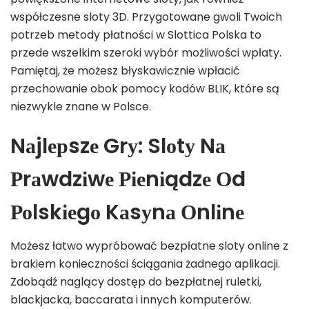
współczesne sloty 3D. Przygotowane gwoli Twoich
potrzeb metody płatności w Slottica Polska to
przede wszelkim szeroki wybór możliwości wpłaty.
Pamiętaj, że możesz błyskawicznie wpłacić
przechowanie obok pomocy kodów BLIK, które są
niezwykle znane w Polsce.
Nаjlерszе Grу: Slоtу Nа
Рrаwdzіwе Ріеnіądzе Оd
Роlskіеgо Kаsуnа Оnlіnе
Możesz łatwo wypróbować bezpłatne sloty online z
brakiem konieczności ściągania żadnego aplikacji.
Zdobądź naglący dostęp do bezpłatnej ruletki,
blackjacka, baccarata i innych komputerów.