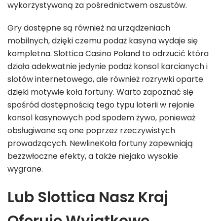
wykorzystywaną za pośrednictwem oszustów.
Gry dostępne są również na urządzeniach
mobilnych, dzięki czemu podaż kasyna wydaje się
kompletna. Slottica Casino Poland to odrzucić która
działa adekwatnie jedynie podaż konsol karcianych i
slotów internetowego, ale również rozrywki oparte
dzięki motywie koła fortuny. Warto zapoznać się
spośród dostępnością tego typu loterii w rejonie
konsol kasynowych pod spodem żywo, ponieważ
obsługiwane są one poprzez rzeczywistych
prowadzących. NewlineKoła fortuny zapewniają
bezzwłoczne efekty, a także niejako wysokie
wygrane.
Lub Slottica Nasz Kraj
Oferuje Wyjątkowe