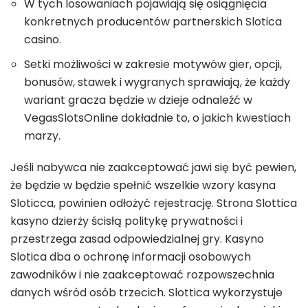
W tych losowaniach pojawiają się osiągnięcia
konkretnych producentów partnerskich Slotica
casino.
Setki możliwości w zakresie motywów gier, opcji,
bonusów, stawek i wygranych sprawiają, że każdy
wariant gracza będzie w dzieje odnaleźć w
VegasSlotsOnline dokładnie to, o jakich kwestiach
marzy.
Jeśli nabywca nie zaakceptować jawi się być pewien,
że będzie w będzie spełnić wszelkie wzory kasyna
Sloticca, powinien odłożyć rejestrację. Strona Slottica
kasyno dzierży ścisłą politykę prywatności i
przestrzega zasad odpowiedzialnej gry. Kasyno
Slotica dba o ochronę informacji osobowych
zawodników i nie zaakceptować rozpowszechnia
danych wśród osób trzecich. Slottica wykorzystuje