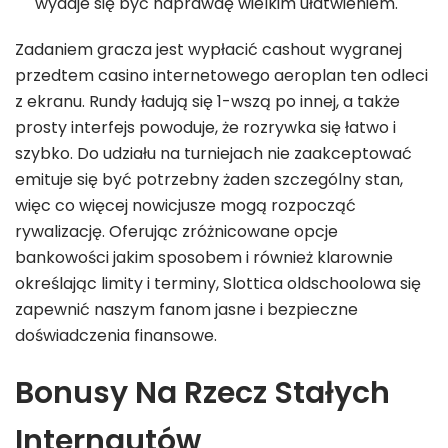
wydaje się być naprawdę wielkim ułatwieniem.
Zadaniem gracza jest wypłacić cashout wygranej
przedtem casino internetowego aeroplan ten odleci
z ekranu. Rundy ładują się 1-wszą po innej, a także
prosty interfejs powoduje, że rozrywka się łatwo i
szybko. Do udziału na turniejach nie zaakceptować
emituje się być potrzebny żaden szczególny stan,
więc co więcej nowicjusze mogą rozpocząć
rywalizację. Oferując zróżnicowane opcje
bankowości jakim sposobem i również klarownie
określając limity i terminy, Slottica oldschoolowa się
zapewnić naszym fanom jasne i bezpieczne
doświadczenia finansowe.
Bonusy Na Rzecz Stałych
Internautów