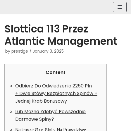
Skip
to
content
Slottica 113 Przez
Atlantic Management
by
prestige
January 3, 2025
Content
Odbierz Do Odwiedzenia 2250 Pln
+ Dwie Stówy Bezpłatnych Spinów +
Jednej Krab Bonusowy
Lub Można Zdobyć Powszednie
Darmowe Spiny?
Nаjlерszе Grу: Slоtу Nа Рrаwdzіwе