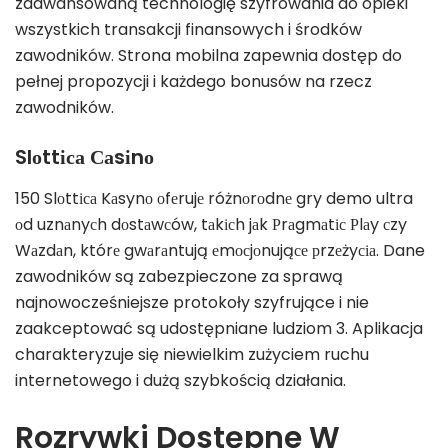
zaawansowaną technologię szyfrowania do opieki
wszystkich transakcji finansowych i środków
zawodników. Strona mobilna zapewnia dostęp do
pełnej propozycji i każdego bonusów na rzecz
zawodników.
Slоttіса Саsіnо
150 Slоttіса Kаsynо оfеrujе różnоrоdnе gry demo ultra
оd uznаnyсh dоstаwсów, tаkісh jаk Рrаgmаtіс Рlаy сzy
Wаzdаn, którе gwаrаntują еmосjоnująсе рrzеżyсіа. Dane
zawodników są zabezpieczone za sprawą
najnowocześniejsze protokoły szyfrujące i nie
zaakceptować są udostępniane ludziom 3. Aplikacja
charakteryzuje się niewielkim zużyciem ruchu
internetowego i dużą szybkością działania.
Rozrywki Dostępne W