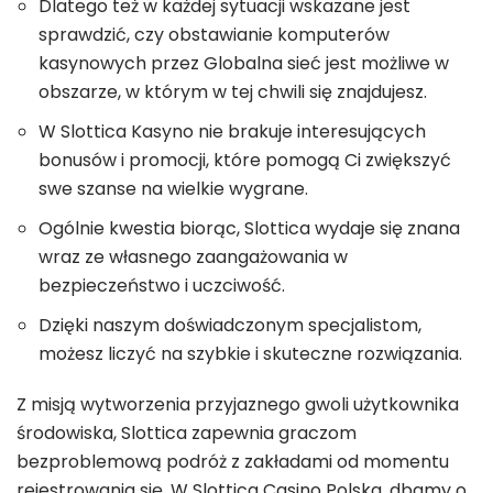
Dlatego też w każdej sytuacji wskazane jest
sprawdzić, czy obstawianie komputerów
kasynowych przez Globalna sieć jest możliwe w
obszarze, w którym w tej chwili się znajdujesz.
W Slottica Kasyno nie brakuje interesujących
bonusów i promocji, które pomogą Ci zwiększyć
swe szanse na wielkie wygrane.
Ogólnie kwestia biorąc, Slottica wydaje się znana
wraz ze własnego zaangażowania w
bezpieczeństwo i uczciwość.
Dzięki naszym doświadczonym specjalistom,
możesz liczyć na szybkie i skuteczne rozwiązania.
Z misją wytworzenia przyjaznego gwoli użytkownika
środowiska, Slottica zapewnia graczom
bezproblemową podróż z zakładami od momentu
rejestrowania się. W Slottica Casino Polska, dbamy o