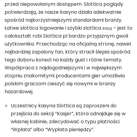
przed niepowołanym dostępem. Slottica poglądy
potwierdzają, że nasze kasyno działa adekwatnie
spośród najkorzystniejszymi standardami branży.
Łatwe slottica logowanie i szybki slottica вход – jest to
całokształt robi Slottica pl bardzo przyjaznym gwoli
użytkownika. Przechodząc na oficjalną stronę, nawet
najbardziej zapalony fan, który stracił ślepia spośród
tego doboru konsol na każdy gust i różne tematy.
Współpraca z najdogodniejszymi i w największym
stopniu znakomitymi producentami gier umożliwia
polskim graczom cieszyć się nowymi w branży
hazardowej.
Uczestnicy kasyna Slottica są zaproszeni do
przejścia do sekcji “Kasjer”, która odnajduje się w
własnej kabinie, zdecydować o typu płatności
“Wpłata” albo “Wypłata pieniędzy”.