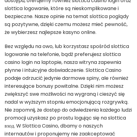
dostępu, oferujemy również slottica casino login oraz
slottica logowanie, które są nieskomplikowane i
bezpieczne. Nasze opinie na temat slottica poglądy
są pozytywne, dzięki czemu możesz mieć pewność,
że wybierzesz najlepsze kasyno online.
Bez względu na owo, lub korzystasz spośród slottica
logowanie na telefonie, bądź preferujesz slottica
casino login na laptopie, nasza witryna zapewnia
płynne i intuicyjne doświadczenie. Slottica Casino
podaje odrzucić jedynie darmowe spiny, ale również
interesujące bonusy powitalne. Dzięki nim możesz
zwiększyć swe możliwości na wygraną i cieszyć się
nadal w wyższym stopniu emocjonującą rozgrywką.
Nie zapomnij, że dostęp do odwiedzenia każdego ludzi
promocji uzyskasz po prostu logując się na slottica
вход. W Slottica Casino, dbamy o naszych
internautów i proponujemy nie zaakceptować