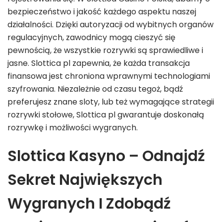
bezpieczeństwo i jakość każdego aspektu naszej
działalności. Dzięki autoryzacji od wybitnych organów
regulacyjnych, zawodnicy mogą cieszyć się
pewnością, że wszystkie rozrywki są sprawiedliwe i
jasne. Slottica pl zapewnia, że każda transakcja
finansowa jest chroniona wprawnymi technologiami
szyfrowania. Niezależnie od czasu tegoż, bądź
preferujesz znane sloty, lub też wymagające strategii
rozrywki stołowe, Slottica pl gwarantuje doskonałą
rozrywkę i możliwości wygranych.
Slottica Kasyno – Odnajdź
Sekret Największych
Wygranych I Zdobądź