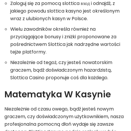
Zaloguj się za pomocą slottica вход i odnajdź, z
jakiego powodu slottica kasyno jest określonym
wraz z ulubionych kasyn w Polsce.
Wielu zawodników określa również na
przyciągające bonusy i zniżki proponowane za
pośrednictwem Slottica jak nadrzędne wartości
tejże platformy.
Niezależnie od tegoż, czy jesteś nowatorskim
graczem, bądź doświadczonym hazardzistą,
Slottica Casino proponuje coś dla każdego.
Matematyka W Kasynie
Niezależnie od czasu owego, bądź jesteś nowym
graczem, czy doświadczonym użytkownikiem, nasza
profesjonalna pomocną dłoń wydaje się zawsze