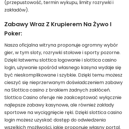
(przepustowość, termin wykupu, limity rozrywki i
zakładów).
Zabawy Wraz Z Krupierem Na Żywo I
Poker:
Nasza oficjalna witryna proponuje ogromny wybór
gier, w tym sloty, rozrywki stołowe i sporty pozorne.
Dzięki łatwemu slottica logowanie i slottica casino
login, używanie spośród własnego kasyna wydaje się
być nieskomplikowane i szybkie. Dzięki temu możesz
cieszyć się nieprzerwanym doświadczeniem zabawy
na Slottica casino z brakiem żadnych zakłóceń.
Slottica Casino oferuje nie zaakceptować wyłącznie
najlepsze zabawy kasynowe, ale również zakłady
sportowe na wyciągnięcie ręki. Dzięki slottica casino
login możesz uzyskać dostęp do odwiedzenia
wszelkich możliwości, jakie proponuje własny portal.