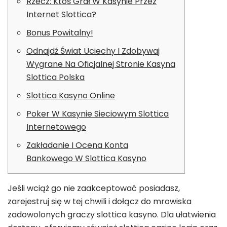
Rzecz: Ktoś Grał W Kasynie Przez
Internet Slottica?
Bonus Powitalny!
Odnajdź Świat Uciechy I Zdobywaj
Wygrane Na Oficjalnej Stronie Kasyna
Slottica Polska
Slottica Kasyno Online
Poker W Kasynie Sieciowym Slottica
Internetowego
Zakładanie I Ocena Konta
Bankowego W Slottica Kasyno
Jeśli wciąż go nie zaakceptować posiadasz,
zarejestruj się w tej chwili i dołącz do mrowiska
zadowolonych graczy slottica kasyno. Dla ułatwienia