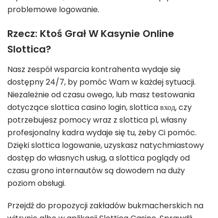
problemowe logowanie.
Rzecz: Ktoś Grał W Kasynie Online
Slottica?
Nasz zespół wsparcia kontrahenta wydaje się
dostępny 24/7, by pomóc Wam w każdej sytuacji.
Niezależnie od czasu owego, lub masz testowania
dotyczące slottica casino login, slottica вход, czy
potrzebujesz pomocy wraz z slottica pl, własny
profesjonalny kadra wydaje się tu, żeby Ci pomóc.
Dzięki slottica logowanie, uzyskasz natychmiastowy
dostęp do własnych usług, a slottica poglądy od
czasu grono internautów są dowodem na duży
poziom obsługi.
Przejdź do propozycji zakładów bukmacherskich na