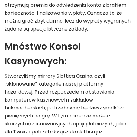
otrzymują premia do odwiedzenia konta z brakiem
konieczności finalizowania wpłaty. Oznacza to, że
można grać zbyt darmo, lecz do wypłaty wygranych
żądane są specjalistyczne zakłady.
Mnóstwo Konsol
Kasynowych:
Stworzyliśmy mirrory Slottica Casino, czyli
„sklonowane” kategorie naszej platformy
hazardowej. Przed rozpoczęciem obstawiania
komputerów kasynowych i zakładów
bukmacherskich, potrzebować będziesz środków
pieniężnych na grę. W tym zamiarze możesz
skorzystać z innowacyjnych opcji płatniczych, jakie
dla Twoich potrzeb dołącz do slottica już