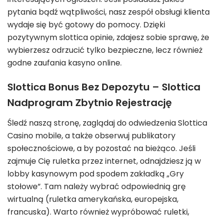
pytania bądź wątpliwości, nasz zespół obsługi klienta
wydaje się być gotowy do pomocy. Dzięki
pozytywnym slottica opinie, zdajesz sobie sprawę, że
wybierzesz odrzucić tylko bezpieczne, lecz również
godne zaufania kasyno online.
Slottica Bonus Bez Depozytu – Slottica
Nadprogram Zbytnio Rejestrację
Śledź naszą stronę, zaglądaj do odwiedzenia Slottica
Casino mobile, a także obserwuj publikatory
społecznościowe, a by pozostać na bieżąco. Jeśli
zajmuje Cię ruletka przez internet, odnajdziesz ją w
lobby kasynowym pod spodem zakładką „Gry
stołowe”. Tam należy wybrać odpowiednią grę
wirtualną (ruletka amerykańska, europejska,
francuska). Warto również wypróbować ruletki,