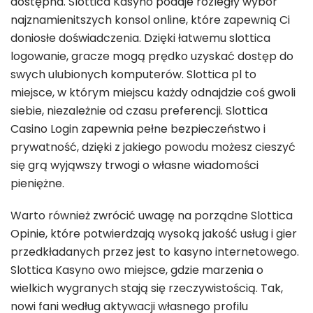
dostępna. Slottica Kasyno podaje rozległy wybór
najznamienitszych konsol online, które zapewnią Ci
doniosłe doświadczenia. Dzięki łatwemu slottica
logowanie, gracze mogą prędko uzyskać dostęp do
swych ulubionych komputerów. Slottica pl to
miejsce, w którym miejscu każdy odnajdzie coś gwoli
siebie, niezależnie od czasu preferencji. Slottica
Casino Login zapewnia pełne bezpieczeństwo i
prywatność, dzięki z jakiego powodu możesz cieszyć
się grą wyjąwszy trwogi o własne wiadomości
pieniężne.
Warto również zwrócić uwagę na porządne Slottica
Opinie, które potwierdzają wysoką jakość usług i gier
przedkładanych przez jest to kasyno internetowego.
Slottica Kasyno owo miejsce, gdzie marzenia o
wielkich wygranych stają się rzeczywistością. Tak,
nowi fani według aktywacji własnego profilu