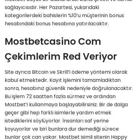
sağlayıcısıdır. Her Pazartesi, yukarıdaki
kategorilerdeki bahislerin %10’u müşterinin bonus
hesabındaki bonus hesabına yatırılacaktır.
Mostbetcasino Com
Çekimlerim Red Veriyor
Site ayrıca Bitcoin ve Skrill’i ödeme yöntemi olarak
kabul etmektedir. Kayıt işlemini tamamladıktan
sonra, hesabınız güvenlik nedeniyle doğrulanacaktır.
Bu işlem 72 saatten fazla sürmez ve ardından
Mostbet’i kullanmaya başlayabilirsiniz. Bir de dalga
geçer gibi hep farklı isimlerle yardım etmek
istediklerini söylüyorlar. İnsanları saf yerine
koyuyorlar ve biri bunlara dur demediği sürece
bunlar çok can yakar. Mostbet isimli sitenin Happy