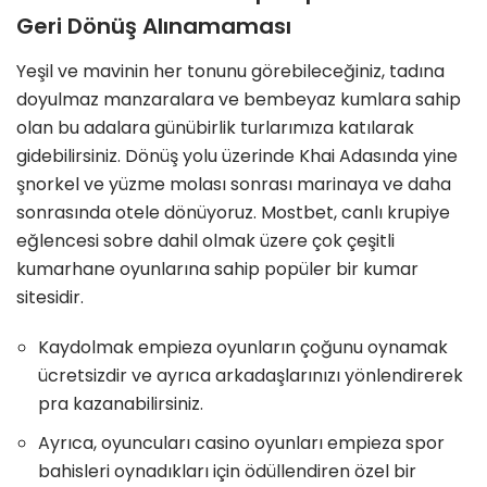
Geri Dönüş Alınamaması
Yeşil ve mavinin her tonunu görebileceğiniz, tadına
doyulmaz manzaralara ve bembeyaz kumlara sahip
olan bu adalara günübirlik turlarımıza katılarak
gidebilirsiniz. Dönüş yolu üzerinde Khai Adasında yine
şnorkel ve yüzme molası sonrası marinaya ve daha
sonrasında otele dönüyoruz. Mostbet, canlı krupiye
eğlencesi sobre dahil olmak üzere çok çeşitli
kumarhane oyunlarına sahip popüler bir kumar
sitesidir.
Kaydolmak empieza oyunların çoğunu oynamak
ücretsizdir ve ayrıca arkadaşlarınızı yönlendirerek
pra kazanabilirsiniz.
Ayrıca, oyuncuları casino oyunları empieza spor
bahisleri oynadıkları için ödüllendiren özel bir