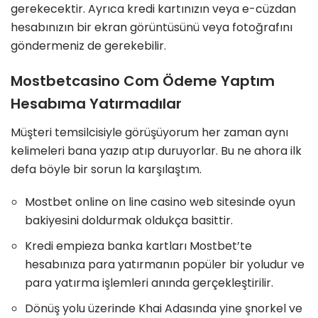
gerekecektir. Ayrıca kredi kartınızın veya e-cüzdan
hesabınızın bir ekran görüntüsünü veya fotoğrafını
göndermeniz de gerekebilir.
Mostbetcasino Com Ödeme Yaptım
Hesabıma Yatırmadılar
Müşteri temsilcisiyle görüşüyorum her zaman aynı
kelimeleri bana yazıp atıp duruyorlar. Bu ne ahora ilk
defa böyle bir sorun la karşılaştım.
Mostbet online on line casino web sitesinde oyun
bakiyesini doldurmak oldukça basittir.
Kredi empieza banka kartları Mostbet’te
hesabınıza para yatırmanın popüler bir yoludur ve
para yatırma işlemleri anında gerçekleştirilir.
Dönüş yolu üzerinde Khai Adasında yine şnorkel ve