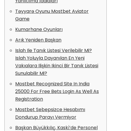
Yanıltılma İddiaları
Təyyarə Oyunu Mostbet Aviator
Game
Kumarhane Oyunları
Arık Yeniden Başkan
Islah Ile Tanık Listesi Verilebilir Mi?
Islah Yoluyla Dayanılan En Yeni
Vakıalara Ilişkin Ikinci Bir Tanık Listesi
Sunulabilir Mi?
Mostbet Recognized Site In India
25000 For Free Bets Login As Well As
Registration
Mostbet Sebepsizce Hesabımı
Dondurup Parayı Vermiyor
Başkan Büyükkılıç, Kaski̇’de Personel