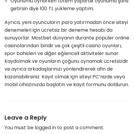
Oyunumu oynarken totem yaparak oyunuma şans
getirsin diye 100 TL yükleme yaptım.
Ayrıca, yeni oyuncuların para yatırmadan önce siteyi
denemeleri için ücretsiz bir deneme hesabı da
sunuyorlar. Mostbet dünyanın durante popüler online
casinolarından biridir ve çok çeşitli casino oyunları,
spor bahisleri ve diğer eğlenceli aktiviteler sunar.
Kaydolmak ve oyunların çoğunu oynamak ücretsizdir
ve ayrıca arkadaşlarınızı yönlendirerek afin de
kazanabilirsiniz. Kayıt olmak için siteyi PC’nizde veya
mobil cihazınızda başlatın ve kayıt formunu doldurun.
Leave a Reply
You must be
logged in
to post a comment.