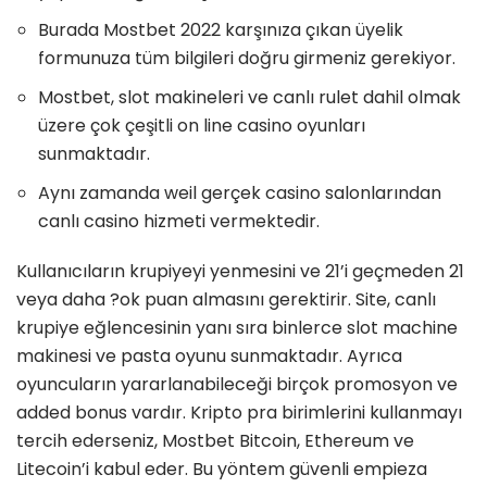
Burada Mostbet 2022 karşınıza çıkan üyelik
formunuza tüm bilgileri doğru girmeniz gerekiyor.
Mostbet, slot makineleri ve canlı rulet dahil olmak
üzere çok çeşitli on line casino oyunları
sunmaktadır.
Aynı zamanda weil gerçek casino salonlarından
canlı casino hizmeti vermektedir.
Kullanıcıların krupiyeyi yenmesini ve 21’i geçmeden 21
veya daha ?ok puan almasını gerektirir. Site, canlı
krupiye eğlencesinin yanı sıra binlerce slot machine
makinesi ve pasta oyunu sunmaktadır. Ayrıca
oyuncuların yararlanabileceği birçok promosyon ve
added bonus vardır. Kripto pra birimlerini kullanmayı
tercih ederseniz, Mostbet Bitcoin, Ethereum ve
Litecoin’i kabul eder. Bu yöntem güvenli empieza