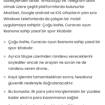
bahisçilerden biridir. WhatsApp ve Telegram dahil
olmak üzere çeşitli platformlarda bulunurlar.
Mostbet, Google android ve iOS cihazların yanı sıra
Windows telefonlarda da çalışan bir mobil
uygulamaya sahiptir. Çoğu bahis, Curacao oyun
lisansına sahip yasal bir spor kitabıdır.
Çoğu bahis, Curacao oyun lisansına sahip yasal bir
spor kitabıdır.
Ayrıca Skype üzerinden randevu vereceklerini
söylediler ancak ne arayan ne soran ne de
randevu veren drone…
Kayıt işlemini tamamladıktan sonra, hesabınız
güvenlik nedeniyle doğrulanacaktır.
Bu bonuslar, ilk para yatırma işleminizin bir yüzdesi
kadar ekstra para kazanmanızı sağlar.