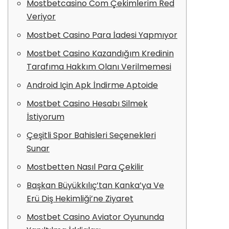
Mostbetcasino Com Çekimlerim Red
Veriyor
Mostbet Casino Para İadesi Yapmıyor
Mostbet Casino Kazandığım Kredinin
Tarafıma Hakkım Olanı Verilmemesi
Android Için Apk İndirme Aptoide
Mostbet Casino Hesabı Silmek
İstiyorum
Çeşitli Spor Bahisleri Seçenekleri
Sunar
Mostbetten Nasıl Para Çekilir
Başkan Büyükkılıç’tan Kanka’ya Ve
Erü Diş Hekimliği’ne Ziyaret
Mostbet Casino Aviator Oyununda