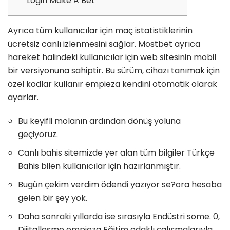
Login Make A Bet
Ayrıca tüm kullanıcılar için maç istatistiklerinin
ücretsiz canlı izlenmesini sağlar. Mostbet ayrıca
hareket halindeki kullanıcılar için web sitesinin mobil
bir versiyonuna sahiptir. Bu sürüm, cihazı tanımak için
özel kodlar kullanır empieza kendini otomatik olarak
ayarlar.
Bu keyifli molanın ardından dönüş yoluna
geçiyoruz.
Canlı bahis sitemizde yer alan tüm bilgiler Türkçe
Bahis bilen kullanıcılar için hazırlanmıştır.
Bugün çekim verdim ödendi yazıyor se?ora hesaba
gelen bir şey yok.
Daha sonraki yıllarda ise sırasıyla Endüstri some. 0,
Dijitalleşme empieza Eğitim odaklı çalışmalarıyla