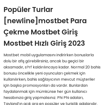
Popüler Turlar
[newline]mostbet Para
Çekme Mostbet Giriş
Mostbet Hızlı Giriş 2023
Mostbet mobil uygulamasını indirirken bonuslarla
dolu bir afiş görebilirsiniz, ancak bu geçici bir
aksamadır, s?rf kaldırılıncaya kadar. Normal 20 bahis
bonusu öncelikle yeni oyuncuları çekmek için
kullanılırken, bahis sağlayıcının mevcut müşteriler
için başka promosyonları da vardır. Bunlardan
faydalanmak için mümkünse her gün kullanıcı
hesabınıza giriş yapmalısınız. Phi Phi adaları,
Tayland’ın açık ara en popüler ve turistik adalarıdır.