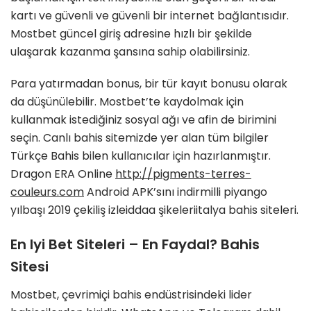
kartı ve güvenli ve güvenli bir internet bağlantısıdır.
Mostbet güncel giriş adresine hızlı bir şekilde
ulaşarak kazanma şansına sahip olabilirsiniz.
Para yatırmadan bonus, bir tür kayıt bonusu olarak
da düşünülebilir. Mostbet’te kaydolmak için
kullanmak istediğiniz sosyal ağı ve afin de birimini
seçin. Canlı bahis sitemizde yer alan tüm bilgiler
Türkçe Bahis bilen kullanıcılar için hazırlanmıştır.
Dragon ERA Online
http://pigments-terres-
couleurs.com
Android APK’sını indirmilli piyango
yılbaşı 2019 çekiliş izleiddaa şikeleriitalya bahis siteleri.
En Iyi Bet Siteleri – En Faydal? Bahis
Sitesi
Mostbet, çevrimiçi bahis endüstrisindeki lider