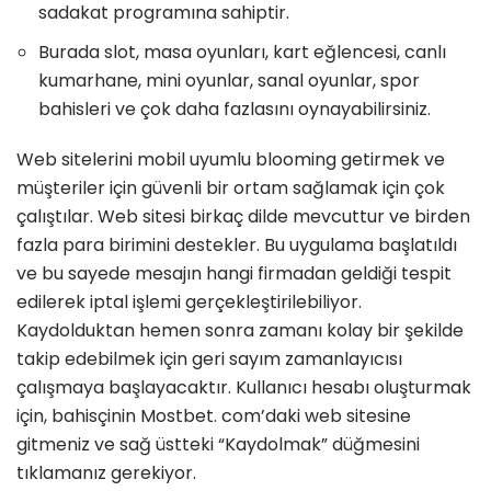
sadakat programına sahiptir.
Burada slot, masa oyunları, kart eğlencesi, canlı
kumarhane, mini oyunlar, sanal oyunlar, spor
bahisleri ve çok daha fazlasını oynayabilirsiniz.
Web sitelerini mobil uyumlu blooming getirmek ve
müşteriler için güvenli bir ortam sağlamak için çok
çalıştılar. Web sitesi birkaç dilde mevcuttur ve birden
fazla para birimini destekler. Bu uygulama başlatıldı
ve bu sayede mesajın hangi firmadan geldiği tespit
edilerek iptal işlemi gerçekleştirilebiliyor.
Kaydolduktan hemen sonra zamanı kolay bir şekilde
takip edebilmek için geri sayım zamanlayıcısı
çalışmaya başlayacaktır. Kullanıcı hesabı oluşturmak
için, bahisçinin Mostbet. com’daki web sitesine
gitmeniz ve sağ üstteki “Kaydolmak” düğmesini
tıklamanız gerekiyor.