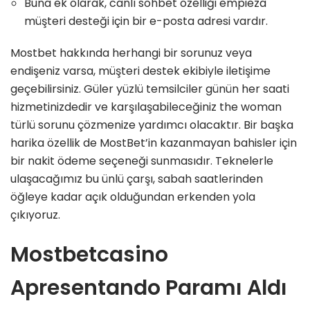
Buna ek olarak, canlı sohbet özelliği empieza
müşteri desteği için bir e-posta adresi vardır.
Mostbet hakkında herhangi bir sorunuz veya
endişeniz varsa, müşteri destek ekibiyle iletişime
geçebilirsiniz. Güler yüzlü temsilciler günün her saati
hizmetinizdedir ve karşılaşabileceğiniz the woman
türlü sorunu çözmenize yardımcı olacaktır. Bir başka
harika özellik de MostBet’in kazanmayan bahisler için
bir nakit ödeme seçeneği sunmasıdır. Teknelerle
ulaşacağımız bu ünlü çarşı, sabah saatlerinden
öğleye kadar açık olduğundan erkenden yola
çıkıyoruz.
Mostbetcasino
Apresentando Paramı Aldı