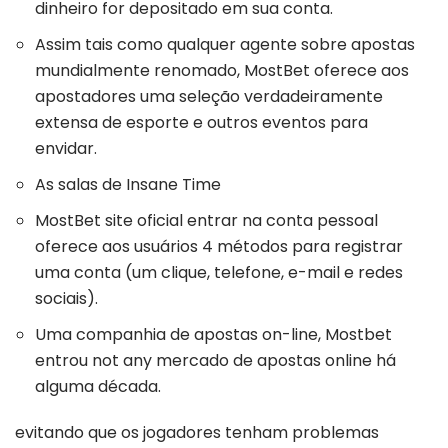
dinheiro for depositado em sua conta.
Assim tais como qualquer agente sobre apostas
mundialmente renomado, MostBet oferece aos
apostadores uma seleção verdadeiramente
extensa de esporte e outros eventos para
envidar.
As salas de Insane Time
MostBet site oficial entrar na conta pessoal
oferece aos usuários 4 métodos para registrar
uma conta (um clique, telefone, e-mail e redes
sociais).
Uma companhia de apostas on-line, Mostbet
entrou not any mercado de apostas online há
alguma década.
evitando que os jogadores tenham problemas