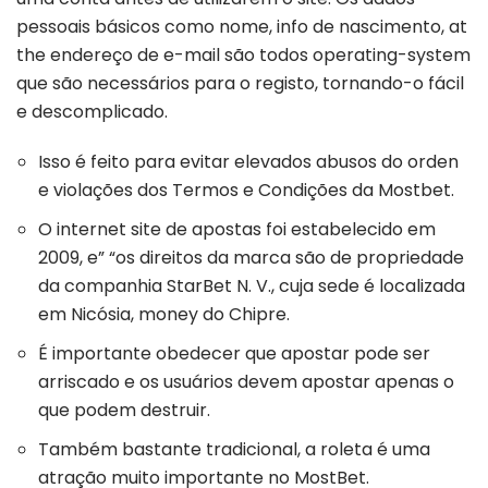
pessoais básicos como nome, info de nascimento, at
the endereço de e-mail são todos operating-system
que são necessários para o registo, tornando-o fácil
e descomplicado.
Isso é feito para evitar elevados abusos do orden
e violações dos Termos e Condições da Mostbet.
O internet site de apostas foi estabelecido em
2009, e” “os direitos da marca são de propriedade
da companhia StarBet N. V., cuja sede é localizada
em Nicósia, money do Chipre.
É importante obedecer que apostar pode ser
arriscado e os usuários devem apostar apenas o
que podem destruir.
Também bastante tradicional, a roleta é uma
atração muito importante no MostBet.