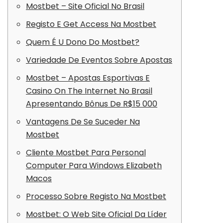
Mostbet – Site Oficial No Brasil
Registo E Get Access Na Mostbet
Quem É U Dono Do Mostbet?
Variedade De Eventos Sobre Apostas
Mostbet – Apostas Esportivas E
Casino On The Internet No Brasil
Apresentando Bônus De R$15 000
Vantagens De Se Suceder Na
Mostbet
Cliente Mostbet Para Personal
Computer Para Windows Elizabeth
Macos
Processo Sobre Registo Na Mostbet
Mostbet: O Web Site Oficial Da Líder