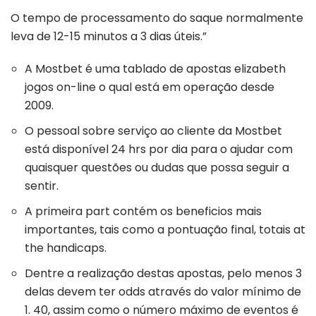
O tempo de processamento do saque normalmente
leva de 12-15 minutos a 3 dias úteis.”
A Mostbet é uma tablado de apostas elizabeth
jogos on-line o qual está em operação desde
2009.
O pessoal sobre serviço ao cliente da Mostbet
está disponível 24 hrs por dia para o ajudar com
quaisquer questões ou dudas que possa seguir a
sentir.
A primeira part contém os beneficios mais
importantes, tais como a pontuação final, totais at
the handicaps.
Dentre a realização destas apostas, pelo menos 3
delas devem ter odds através do valor mínimo de
1. 40, assim como o número máximo de eventos é