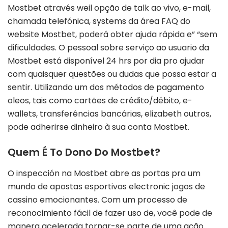
Mostbet através weil opção de talk ao vivo, e-mail,
chamada telefónica, systems da área FAQ do
website Mostbet, poderá obter ajuda rápida e” “sem
dificuldades. O pessoal sobre serviço ao usuario da
Mostbet está disponível 24 hrs por dia pro ajudar
com quaisquer questões ou dudas que possa estar a
sentir. Utilizando um dos métodos de pagamento
oleos, tais como cartões de crédito/débito, e-
wallets, transferências bancárias, elizabeth outros,
pode adherirse dinheiro à sua conta Mostbet.
Quem É To Dono Do Mostbet?
O inspección na Mostbet abre as portas pra um
mundo de apostas esportivas electronic jogos de
cassino emocionantes. Com um processo de
reconocimiento fácil de fazer uso de, você pode de
manera acelerada tornar-se parte de uma ação.