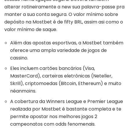
alterar rotineiramente a new sua palavra-passe pra
manter a sua conta segura. O valor mínimo sobre
depósito na Mostbet é de fifty BRL, assim asi como o
valor mínimo de saque.
Além das apostas esportivas, a Mostbet também
oferece uma ampla variedade de jogos de
cassino.
Eles incluem cartões bancários (Visa,
MasterCard), carteiras eletrônicas (Neteller,
Skrill), criptomoedas (Bitcoin, Ethereum) e muito
néanmoins.
A cobertura da Winners League e Premier League
realizada por Mostbet é bastante completa e te
permite apostar nos melhores jogos 2
campeonatos com odds fenomenais.