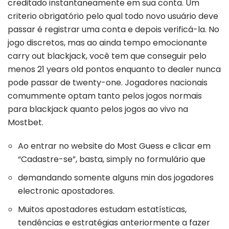
creditado instantaneamente em sua conta. Um
criterio obrigatório pelo qual todo novo usuário deve
passar é registrar uma conta e depois verificá-la. No
jogo discretos, mas ao ainda tempo emocionante
carry out blackjack, você tem que conseguir pelo
menos 21 years old pontos enquanto to dealer nunca
pode passar de twenty-one. Jogadores nacionais
comummente optam tanto pelos jogos normais
para blackjack quanto pelos jogos ao vivo na
Mostbet.
Ao entrar no website do Most Guess e clicar em
“Cadastre-se”, basta, simply no formulário que
demandando somente alguns min dos jogadores
electronic apostadores.
Muitos apostadores estudam estatísticas,
tendências e estratégias anteriormente a fazer