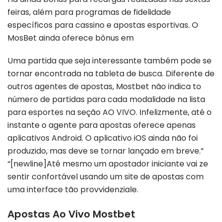
feiras, além para programas de fidelidade
específicos para cassino e apostas esportivas. O
MosBet ainda oferece bônus em
Uma partida que seja interessante também pode se
tornar encontrada na tableta de busca. Diferente de
outros agentes de apostas, Mostbet não indica to
número de partidas para cada modalidade na lista
para esportes na seção AO VIVO. Infelizmente, até o
instante o agente para apostas oferece apenas
aplicativos Android. O aplicativo iOS ainda não foi
produzido, mas deve se tornar lançado em breve.”
“[newline]Até mesmo um apostador iniciante vai ze
sentir confortável usando um site de apostas com
uma interface tão provvidenziale.
Apostas Ao Vivo Mostbet