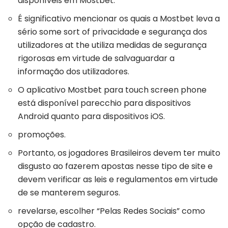
disponíveis em Mostbet.
É significativo mencionar os quais a Mostbet leva a
sério some sort of privacidade e segurança dos
utilizadores at the utiliza medidas de segurança
rigorosas em virtude de salvaguardar a
informação dos utilizadores.
O aplicativo Mostbet para touch screen phone
está disponível parecchio para dispositivos
Android quanto para dispositivos iOS.
promoções.
Portanto, os jogadores Brasileiros devem ter muito
disgusto ao fazerem apostas nesse tipo de site e
devem verificar as leis e regulamentos em virtude
de se manterem seguros.
revelarse, escolher “Pelas Redes Sociais” como
opção de cadastro.