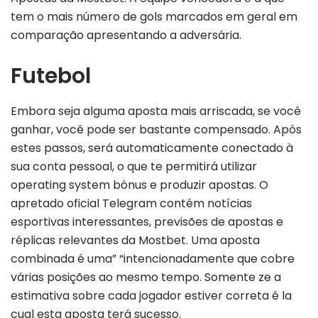
tem o mais número de gols marcados em geral em
comparação apresentando a adversária.
Futebol
Embora seja alguma aposta mais arriscada, se você
ganhar, você pode ser bastante compensado. Após
estes passos, será automaticamente conectado à
sua conta pessoal, o que te permitirá utilizar
operating system bónus e produzir apostas. O
apretado oficial Telegram contém notícias
esportivas interessantes, previsões de apostas e
réplicas relevantes da Mostbet. Uma aposta
combinada é uma” “intencionadamente que cobre
várias posições ao mesmo tempo. Somente ze a
estimativa sobre cada jogador estiver correta é la
cual esta aposta terá sucesso.