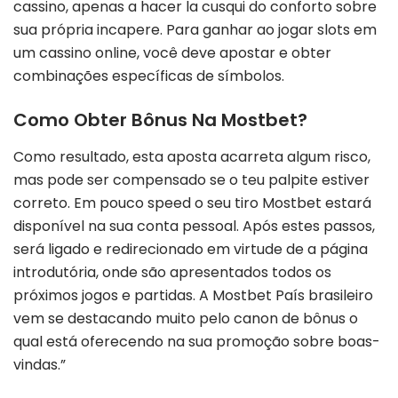
cassino, apenas a hacer la cusqui do conforto sobre
sua própria incapere. Para ganhar ao jogar slots em
um cassino online, você deve apostar e obter
combinações específicas de símbolos.
Como Obter Bônus Na Mostbet?
Como resultado, esta aposta acarreta algum risco,
mas pode ser compensado se o teu palpite estiver
correto. Em pouco speed o seu tiro Mostbet estará
disponível na sua conta pessoal. Após estes passos,
será ligado e redirecionado em virtude de a página
introdutória, onde são apresentados todos os
próximos jogos e partidas. A Mostbet País brasileiro
vem se destacando muito pelo canon de bônus o
qual está oferecendo na sua promoção sobre boas-
vindas.”