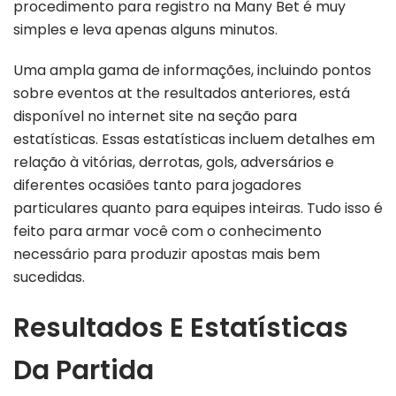
procedimento para registro na Many Bet é muy
simples e leva apenas alguns minutos.
Uma ampla gama de informações, incluindo pontos
sobre eventos at the resultados anteriores, está
disponível no internet site na seção para
estatísticas. Essas estatísticas incluem detalhes em
relação à vitórias, derrotas, gols, adversários e
diferentes ocasiões tanto para jogadores
particulares quanto para equipes inteiras. Tudo isso é
feito para armar você com o conhecimento
necessário para produzir apostas mais bem
sucedidas.
Resultados E Estatísticas
Da Partida