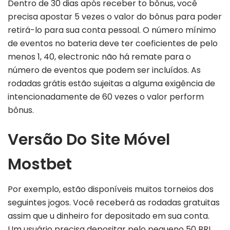
Dentro de 30 dias após receber to bônus, você
precisa apostar 5 vezes o valor do bônus para poder
retirá-lo para sua conta pessoal. O número mínimo
de eventos no bateria deve ter coeficientes de pelo
menos 1, 40, electronic não há remate para o
número de eventos que podem ser incluídos. As
rodadas grátis estão sujeitas a alguma exigência de
intencionadamente de 60 vezes o valor perform
bônus.
Versão Do Site Móvel
Mostbet
Por exemplo, estão disponíveis muitos torneios dos
seguintes jogos. Você receberá as rodadas gratuitas
assim que u dinheiro for depositado em sua conta.
Um usuário precisa depositar pelo pequeno 50 BRL