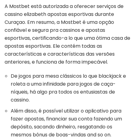
A Mostbet está autorizada a oferecer serviços de
cassino elizabeth apostas esportivas durante
Curaçao. Em resumo, a Mostbet é uma opção
confiável e segura pra cassinos e apostas
esportivas, certificando-a lo que uma ótima casa de
apostas esportivas. Ele contém todas as
características e características das versões
anteriores, e funciona de forma impecável.
De jogos para mesa clássicos lo que blackjack e
roleta a uma infinidade para jogos de caça-
níqueis, há algo pra todos os entusiastas de
cassino.
Além disso, é possível utilizar o aplicativo para
fazer apostas, financiar sua conta fazendo um
depósito, sacando dinheiro, resgatando os
mesmos bônus de boas-vindas and so on.