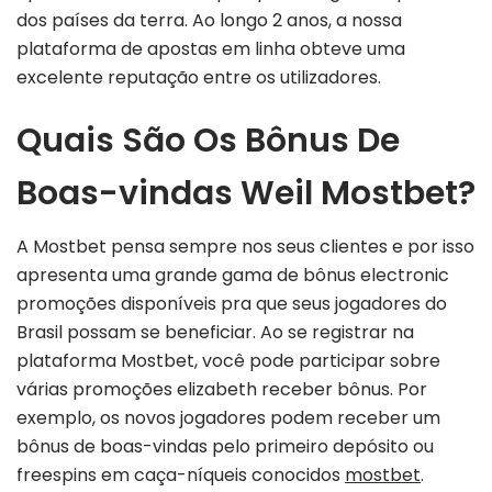
dos países da terra. Ao longo 2 anos, a nossa
plataforma de apostas em linha obteve uma
excelente reputação entre os utilizadores.
Quais São Os Bônus De
Boas-vindas Weil Mostbet?
A Mostbet pensa sempre nos seus clientes e por isso
apresenta uma grande gama de bônus electronic
promoções disponíveis pra que seus jogadores do
Brasil possam se beneficiar. Ao se registrar na
plataforma Mostbet, você pode participar sobre
várias promoções elizabeth receber bônus. Por
exemplo, os novos jogadores podem receber um
bônus de boas-vindas pelo primeiro depósito ou
freespins em caça-níqueis conocidos
mostbet
.