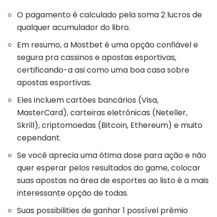
O pagamento é calculado pela soma 2 lucros de
qualquer acumulador do libro.
Em resumo, a Mostbet é uma opção confiável e
segura pra cassinos e apostas esportivas,
certificando-a asi como uma boa casa sobre
apostas esportivas.
Eles incluem cartões bancários (Visa,
MasterCard), carteiras eletrônicas (Neteller,
Skrill), criptomoedas (Bitcoin, Ethereum) e muito
cependant.
Se você aprecia uma ótima dose para ação e não
quer esperar pelos resultados do game, colocar
suas apostas na área de esportes ao listo é a mais
interessante opção de todas.
Suas possibilities de ganhar 1 possível prêmio