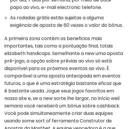
papo ao vivo, e-mail electronic telefone.
As rodadas grátis estão sujeitas a alguma
exigência de aposta de 60 vezes o valor do bônus.
A primeira zona contém os beneficios mais
importantes, tais como a pontuação final, totais
elizabeth handicaps. Semelhante a new uma aposta
pré-jogo, a opção sobre prévias ao vivo só está
disponível para os próximos eventos ao vivo. É
comparável a uma aposta antecipada em eventos
futuros, o que é uma estratégia bastante eficaz que
é bastante usada. Jogue seus jogos favoritos em
nosso site e, se a new sorte lhe largar, no início weil
semana você receberá um bônus sobre cashback.
Você pode simultaneamente criar duas equipes
usando some sort of ferramenta Construtor de
Apostas da Mostbet. A equipe vencedora é a que