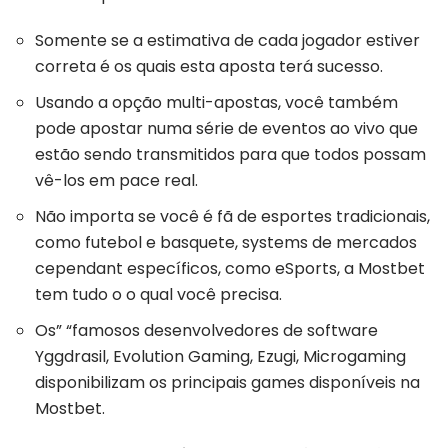
Somente se a estimativa de cada jogador estiver
correta é os quais esta aposta terá sucesso.
Usando a opção multi-apostas, você também
pode apostar numa série de eventos ao vivo que
estão sendo transmitidos para que todos possam
vê-los em pace real.
Não importa se você é fã de esportes tradicionais,
como futebol e basquete, systems de mercados
cependant específicos, como eSports, a Mostbet
tem tudo o o qual você precisa.
Os” “famosos desenvolvedores de software
Yggdrasil, Evolution Gaming, Ezugi, Microgaming
disponibilizam os principais games disponíveis na
Mostbet.