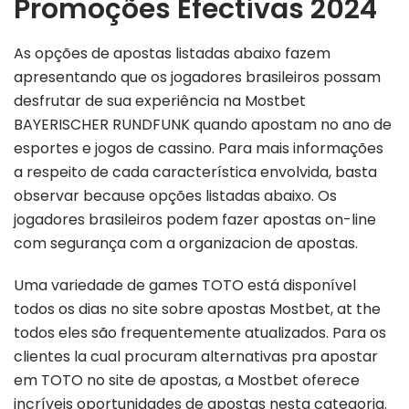
Promoções Efectivas 2024
As opções de apostas listadas abaixo fazem
apresentando que os jogadores brasileiros possam
desfrutar de sua experiência na Mostbet
BAYERISCHER RUNDFUNK quando apostam no ano de
esportes e jogos de cassino. Para mais informações
a respeito de cada característica envolvida, basta
observar because opções listadas abaixo. Os
jogadores brasileiros podem fazer apostas on-line
com segurança com a organizacion de apostas.
Uma variedade de games TOTO está disponível
todos os dias no site sobre apostas Mostbet, at the
todos eles são frequentemente atualizados. Para os
clientes la cual procuram alternativas pra apostar
em TOTO no site de apostas, a Mostbet oferece
incríveis oportunidades de apostas nesta categoria.