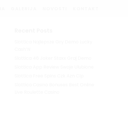
MA
GALERIJA
NOVOSTI
KONTAKT
Recent Posts
Slottica Najlepsze Gry Demo Lucky
Cash’N
Slottica 46 Joker Staxx Graj Demo
Slottica App Review Swoje Ulubione
Slottica Free Spins Czk Azn Clp
Slottica Casino Bonuses Best Online
Live Roulette Casino