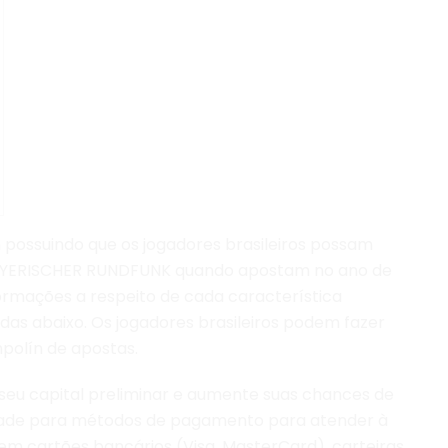
 possuindo que os jogadores brasileiros possam
 BAYERISCHER RUNDFUNK quando apostam no ano de
ormações a respeito de cada característica
adas abaixo. Os jogadores brasileiros podem fazer
polín de apostas.
eu capital preliminar e aumente suas chances de
dade para métodos de pagamento para atender à
luem cartões bancários (Visa, MasterCard), carteiras