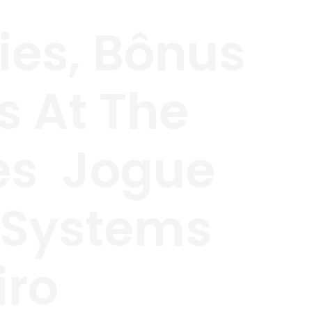
ties, Bônus
s At The
s ️ Jogue
 Systems
iro