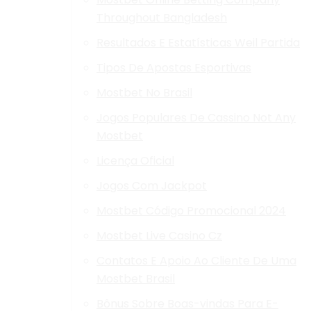
Throughout Bangladesh
Resultados E Estatísticas Weil Partida
Tipos De Apostas Esportivas
Mostbet No Brasil
Jogos Populares De Cassino Not Any
Mostbet
Licença Oficial
Jogos Com Jackpot
Mostbet Código Promocional 2024
Mostbet Live Casino Cz
Contatos E Apoio Ao Cliente De Uma
Mostbet Brasil
Bônus Sobre Boas-vindas Para E-