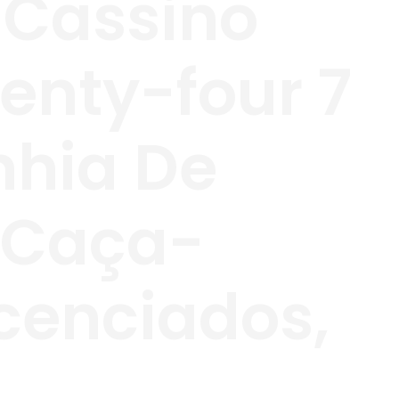
o Cassino
enty-four 7
hia De
 Caça-
icenciados,