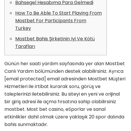
Bahsegel Hesabıma Para Gelmedi
How To Be Able To Start Playing From
Mostbet For Participants From
Turkey
Mostbet Bahis Şirketinin Iyi Ve Kötü
Tarafları
Günün her saati yardım sayfasında yer alan Mostbet
Canlı Yardım bölümünden destek alabilirsiniz. Ayrıca
[email protected] email adresinden Mostbet Müşteri
Hizmetleri ile irtibat kurarak soru, görüş ve
taleplerinizi iletebilirsiniz. Bu siteyi en yeni ve orijinal
bir giriş adresi ile açma fırsatına sahip olabilirsiniz
mostbet. Most bet casino, eSporlar ve sanal
etkinlikler dahil olmak üzere yaklaşık 20 spor dalında
bahis sunmaktadır.