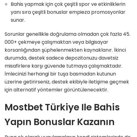
Bahis yapmak için çok çeşitli spor ve etkinliklerin
yanı sıra çeşitli bonuslar empieza promosyonlar
sunar.
Sorunlar genellikle doğrulama olmadan çok fazla 45.
000+ çekmeye çalışmaktan veya bilgisayar
korsanlığından şüphelenmekten kaynaklanır. İkinci
durumda, destek sadece depozitonuzu davetsiz
misafirlere karşı güvende tutmaya çalışmaktadır.
İmlecinizi herhangi bir tuşa basmadan kutunun
üzerine getirirseniz, destek ekibiyle iletişime geçmek
için alternatif yöntemler görüntülenecektir.
Mostbet Türkiye Ile Bahis
Yapın Bonuslar Kazanın