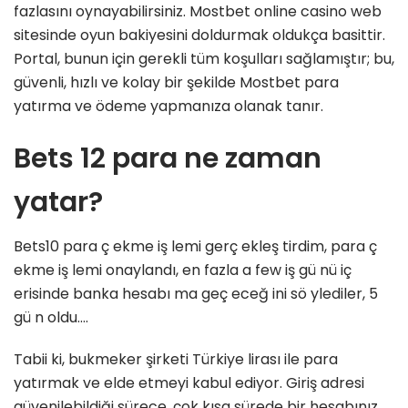
fazlasını oynayabilirsiniz. Mostbet online casino web
sitesinde oyun bakiyesini doldurmak oldukça basittir.
Portal, bunun için gerekli tüm koşulları sağlamıştır; bu,
güvenli, hızlı ve kolay bir şekilde Mostbet para
yatırma ve ödeme yapmanıza olanak tanır.
Bets 12 para ne zaman
yatar?
Bets10 para ç ekme iş lemi gerç ekleş tirdim, para ç
ekme iş lemi onaylandı, en fazla a few iş gü nü iç
erisinde banka hesabı ma geç eceğ ini sö ylediler, 5
gü n oldu….
Tabii ki, bukmeker şirketi Türkiye lirası ile para
yatırmak ve elde etmeyi kabul ediyor. Giriş adresi
güvenilebildiği sürece, çok kısa sürede bir hesabınız