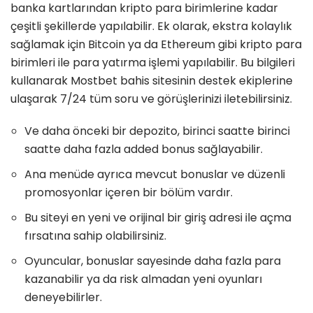
banka kartlarından kripto para birimlerine kadar
çeşitli şekillerde yapılabilir. Ek olarak, ekstra kolaylık
sağlamak için Bitcoin ya da Ethereum gibi kripto para
birimleri ile para yatırma işlemi yapılabilir. Bu bilgileri
kullanarak Mostbet bahis sitesinin destek ekiplerine
ulaşarak 7/24 tüm soru ve görüşlerinizi iletebilirsiniz.
Ve daha önceki bir depozito, birinci saatte birinci
saatte daha fazla added bonus sağlayabilir.
Ana menüde ayrıca mevcut bonuslar ve düzenli
promosyonlar içeren bir bölüm vardır.
Bu siteyi en yeni ve orijinal bir giriş adresi ile açma
fırsatına sahip olabilirsiniz.
Oyuncular, bonuslar sayesinde daha fazla para
kazanabilir ya da risk almadan yeni oyunları
deneyebilirler.