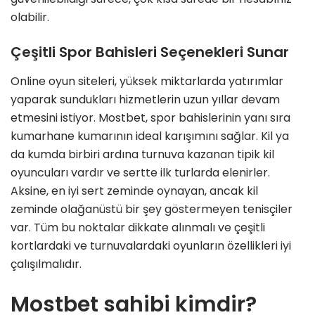
olabilir.
Çeşitli Spor Bahisleri Seçenekleri Sunar
Online oyun siteleri, yüksek miktarlarda yatırımlar
yaparak sundukları hizmetlerin uzun yıllar devam
etmesini istiyor. Mostbet, spor bahislerinin yanı sıra
kumarhane kumarının ideal karışımını sağlar. Kil ya
da kumda birbiri ardına turnuva kazanan tipik kil
oyuncuları vardır ve sertte ilk turlarda elenirler.
Aksine, en iyi sert zeminde oynayan, ancak kil
zeminde olağanüstü bir şey göstermeyen tenisçiler
var. Tüm bu noktalar dikkate alınmalı ve çeşitli
kortlardaki ve turnuvalardaki oyunların özellikleri iyi
çalışılmalıdır.
Mostbet sahibi kimdir?