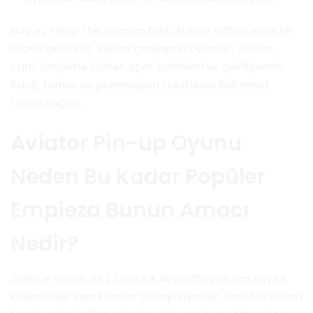
Bugün, Pinap the woman türlü kumar eğlencesini bir
araya getiriyor. Bunlar çarpışma oyunları, slotlar,
canlı bayilerle lobiler, spor bahisleri ve çekilişlerdir.
Kayıt, bonus ve promosyon tekliflerini kullanma
fırsatı sağlar.
Aviator Pin-up Oyunu
Neden Bu Kadar Popüler
Empieza Bunun Amacı
Nedir?
Sadece sobre az 2 Euro’luk depozito yatıran kayıtlı
kullanıcılar kendi fonlarıyla oynayabilir. Mobil cihazları