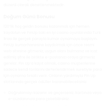
düzenli olarak denetlenmektedir.
Doğum Günü Bonusu
120’lik hoş geldin bonusu kazanmak için hemen
kaydolun ve PınUp taki en iyi casino oyunlarında Türk
lirası ile gerçek parayla kumar oynamaya başlayın.
PinUp kumarhanesine kaydolmak için önce resmi
web sitesine gitmeniz, uygun alanı bulmanız ve icat
edilmiş şifre ile birlikte e-postanızı oraya girmeniz
gerekir. Pin Up’a kayıt olmak, casino müşterilerine
sadece kendi fonlarını de?erlendirmek suretiyle para
için oynama fırsatı verir. Onların yardımıyla Pin Up
slotlarında gerçek ödüller kazanabileceksiniz.
Doğrulamayı kazanır ve geçerseniz, kartınıza veya
e-cüzdanınıza para çekebilirsiniz.