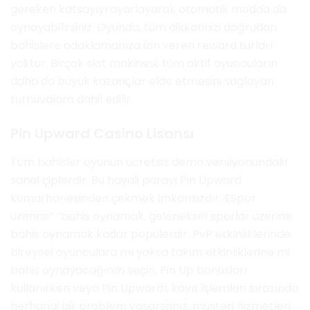
gereken katsayıyı ayarlayarak otomatik modda da
oynayabilirsiniz. Oyunda, tüm dikkatinizi doğrudan
bahislere odaklamanıza izin veren reward turları
yoktur. Birçok slot makinesi, tüm aktif oyuncuların
daha da büyük kazançlar elde etmesini sağlayan
turnuvalara dahil edilir.
Pin Upward Casino Lisansı
Tüm bahisler oyunun ücretsiz demo versiyonundaki
sanal çiplerdir. Bu hayali parayı Pin Upward
kumarhanesinden çekmek imkansızdır. ESpor
üzerine” “bahis oynamak, geleneksel sporlar üzerine
bahis oynamak kadar popülerdir. PvP etkinliklerinde
bireysel oyunculara mı yoksa takım etkinliklerine mi
bahis oynayacağınızı seçin. Pin Up bonusları
kullanırken veya Pin Upwards kayıt işlemleri sırasında
herhangi bir problem yaşarsanız, müşteri hizmetleri