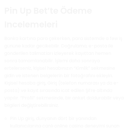
Pin Up Bet’te Ödeme
Incelemeleri
Banka kartına para çekerken, para sistemde a few iş
gününe kadar gecikebilir. Doğrulama, e-posta ile
gönderilen talimatları izleyerek kayıttan hemen
sonra tamamlanabilir. İşlemi daha sonraya
ertelerseniz, kişisel hesabınızın “Kimlik” sekmesine
gidin ve istenen belgelerin bir fotoğrafını ekleyin.
Kişisel hesaba giriş, Giriş (telefon numarası ya da e-
posta) ve kayıt sırasında icat edilen Şifre altında
yapılır. “Profil” sekmesinde, bir anket doldurabilir veya
bilgileri değiştirebilirsiniz.
Pin Up giriş, dünyanın dört bir yanından
kullanıcılarına canlı online casino deneyimi sunan