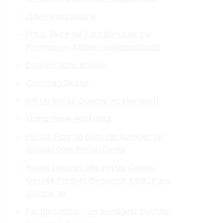
Ödemeleri Sabitle
Pinup Bet’e Ne Tarz Bonuslar Ve
Promosyon Kodları Sağlamaktadır
Doğum Günü Bonusu
Çevrimiçi Slotlar
Pin Up Bet’te Ödeme Incelemeleri
Kumarhane Hakkında:
Pin Up, Flag Up Giriş, Pin Number Up
Güncel Giriş, Pin Up Üyelik
Resmi Internet Site Pin Up Casino
Gerçek Parayla Oynamak Için💵 Para
Çekme Ile
Pın Up Casino – En Sevdiğiniz Oyunları