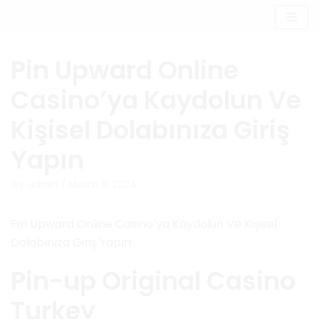
Skip
to
content
Pin Upward Online
Casino’ya Kaydolun Ve
Kişisel Dolabınıza Giriş
Yapın
by
admin
March 11, 2024
Pin Upward Online Casino’ya Kaydolun Ve Kişisel
Dolabınıza Giriş Yapın️
Pin-up Original Casino
Turkey