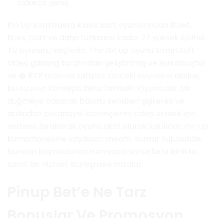
oldukça geniş.
Pin Up konstruera klasik kart oyunlarından Rulet,
Boks, Dart ve daha fazlasına kadar 27 yüksek kaliteli
TV oyununu keşfedin. The Go up oyunu SmartSoft
Video gaming tarafından geliştirilmiş ve sunulmuştur
ve � RTP oranına sahiptir. Önceki oyunların aksine,
bu oyunun konsepti biraz farklıdır. Oyuncular, bir
düğmeye basarak balonu kendileri şişirerek ve
ardından potansiyel kazançlarını talep etmek için
serbest bırakarak oyuna aktif olarak katılırlar. Pin Up
kumarhanesine kaydolan misafir, kumar kulübünde,
bundan kaynaklanan tüm yasal sonuçlarla birlikte
sanal bir hizmet sözleşmesi imzalar.
Pinup Bet’e Ne Tarz
Bonuslar Ve Promosyon