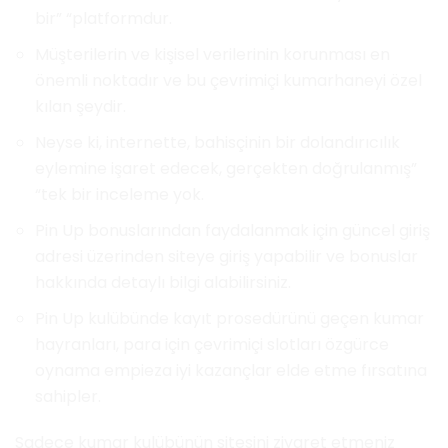
bir” “platformdur.
Müşterilerin ve kişisel verilerinin korunması en
önemli noktadır ve bu çevrimiçi kumarhaneyi özel
kılan şeydir.
Neyse ki, internette, bahisçinin bir dolandırıcılık
eylemine işaret edecek, gerçekten doğrulanmış”
“tek bir inceleme yok.
Pin Up bonuslarından faydalanmak için güncel giriş
adresi üzerinden siteye giriş yapabilir ve bonuslar
hakkında detaylı bilgi alabilirsiniz.
Pin Up kulübünde kayıt prosedürünü geçen kumar
hayranları, para için çevrimiçi slotları özgürce
oynama empieza iyi kazançlar elde etme fırsatına
sahipler.
Sadece kumar kulübünün sitesini ziyaret etmeniz