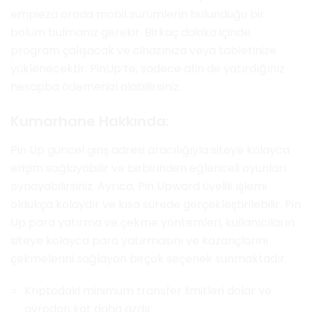
empieza orada mobil sürümlerin bulunduğu bir
bölüm bulmanız gerekir. Birkaç dakika içinde
program çalışacak ve cihazınıza veya tabletinize
yüklenecektir. PinUp’te, sadece afin de yatırdığınız
hesapba ödemenizi alabilirsiniz.
Kumarhane Hakkında:
Pin Up güncel giriş adresi aracılığıyla siteye kolayca
erişim sağlayabilir ve birbirinden eğlenceli oyunları
oynayabilirsiniz. Ayrıca, Pin Upward üyelik işlemi
oldukça kolaydır ve kısa sürede gerçekleştirilebilir. Pin
Up para yatırma ve çekme yöntemleri, kullanıcıların
siteye kolayca para yatırmasını ve kazançlarını
çekmelerini sağlayan birçok seçenek sunmaktadır.
Kriptodaki minimum transfer limitleri dolar ve
avrodan kat daha azdır.