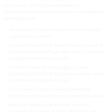
Kural olarak, çevrimiçi kumarhanelerin
derecelendirmeleri veya incelemeleri olan sitelerde
bulmak kolaydır.
Her durumda, kayıttan hemen sonra hesabınızı
doğrulamanız önerilir.
Oyuncular, kendi bahis deneyimlerini paylaşarak
platform hakkında Pin up online casino yorumlar
başlığı ile incelemeler yazarlar.
Otomatik olarak bir ayna sağlar, böylece
oyuncular alternatif bir bağlantı arayarak zaman
kaybetmek zorunda kalmazlar.
1750 oyunluk casino oyun kütüphanesinde
kesinlikle saygınıza layık emülatörler bulacaksınız.
İkincisi, üst düzey grafiklerle slot machine
oynamak daha kolay ve daha rahat hale gelir.