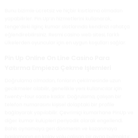
Bunu bizimle ücretsiz ve hiçbir kısıtlama olmadan
yapabilirler. Pin Up’ın hizmetlerini kullanarak,
tenge’deki ilginç kumar slotlarında kendinizi rahatça
eğlendirebilirsiniz. Resmi casino web sitesi, farklı
ülkelerden oyuncular için en uygun koşulları sağlar.
Pin Up Online On Line Casino Para
Yatırma Empieza Çekme Işlemleri
Doğrulama olmadan, fonların çekilmesinde uzun
gecikmeler olabilir, genellikle yeni kullanıcılar için
twenty-four saate kadar. Doğrulama, çalışan bir
telefon numarasını kişisel dolaptaki bir profile
bağlayarak yapılabilir. Çevrimiçi kumarhane PinUp ve
diğer kumar kulüpleri periyodik olarak engellendi.
Bahis oynamaya geri dönmenin ve kazanmaya
başlamanın en kolay yolu çalışan bir ayna bulmaktır.