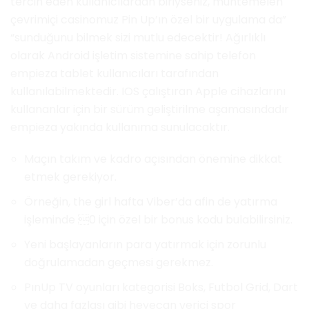
tercih eden kullanıcılardan biriyseniz, muhtemelen
çevrimiçi casinomuz Pin Up’ın özel bir uygulama da”
“sunduğunu bilmek sizi mutlu edecektir! Ağırlıklı
olarak Android işletim sistemine sahip telefon
empieza tablet kullanıcıları tarafından
kullanılabilmektedir. IOS çalıştıran Apple cihazlarını
kullananlar için bir sürüm geliştirilme aşamasındadır
empieza yakında kullanıma sunulacaktır.
Maçın takım ve kadro açısından önemine dikkat
etmek gerekiyor.
Örneğin, the girl hafta Viber’da afin de yatırma
işleminde 0 için özel bir bonus kodu bulabilirsiniz.
Yeni başlayanların para yatırmak için zorunlu
doğrulamadan geçmesi gerekmez.
PınUp TV oyunları kategorisi Boks, Futbol Grid, Dart
ve daha fazlası gibi heyecan verici spor