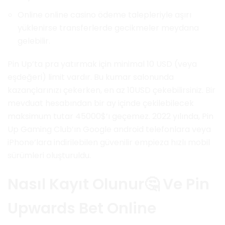
Online online casino ödeme talepleriyle aşırı
yüklenirse transferlerde gecikmeler meydana
gelebilir.
Pin Up’ta pra yatırmak için minimal 10 USD (veya
eşdeğeri) limit vardır. Bu kumar salonunda
kazançlarınızı çekerken, en az 10USD çekebilirsiniz. Bir
mevduat hesabından bir ay içinde çekilebilecek
maksimum tutar 45000$’ı geçemez. 2022 yılında, Pin
Up Gaming Club’ın Google android telefonlara veya
iPhone’lara indirilebilen güvenilir empieza hızlı mobil
sürümleri oluşturuldu.
Nasıl Kayıt Olunur🤔 Ve Pin
Upwards Bet Online