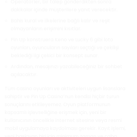
Operatörler, bir talep gönderdikten sonra
dakikalar içinde müşterilere yanıt verecektir.
Bahis kural ve ilkelerine bağlı kalır ve reşit
olmayanların erişimini kısıtlar.
Pin Up konstruera Keno ve Lucky 6 gibi loto
oyunları, oyuncuların sayıları seçtiği ve çekilişi
beklediği ilgi çekici bir konsept sunar.
Ardından, mesajınızı yazabileceğiniz bir sohbet
açılacaktır.
Tüm casino oyunları ve aktiviteleri uygun lisanslara
sahiptir ve Pin Up Casino’nun kendisi hiçbir turun
sonuçlarını etkileyemez. Oyun platformunun
kapsamlı işlevselliğine erişmek için, yeni bir
kullanıcının öncelikle internet sitesine veya resmi
mobil uygulamaya kaydolması gerekir. Kayıt işlemi,
yeni başlayan biri için minimum zaman ve çaba