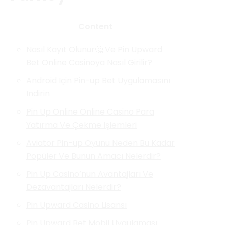
Content
Nasıl Kayıt Olunur🤔 Ve Pin Upward
Bet Online Casinoya Nasıl Girilir?
Android Için Pin-up Bet Uygulamasını
Indirin
Pin Up Online Online Casino Para
Yatırma Ve Çekme Işlemleri
Aviator Pin-up Oyunu Neden Bu Kadar
Popüler Ve Bunun Amacı Nelerdir?
Pin Up Casino’nun Avantajları Ve
Dezavantajları Nelerdir?
Pin Upward Casino Lisansı
Pin Upward Bet Mobil Uygulaması