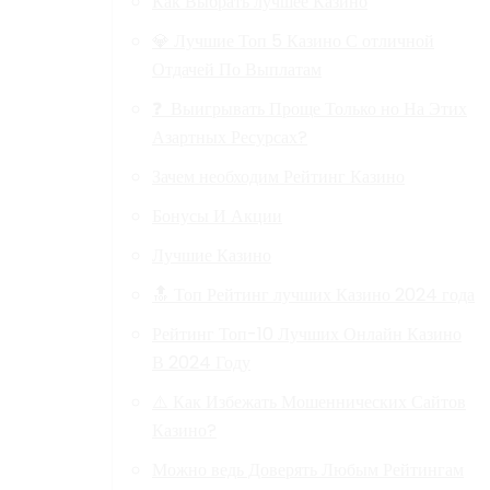
Как Выбрать лучшее Казино
💎 Лучшие Топ 5 Казино С отличной
Отдачей По Выплатам
❓ Выигрывать Проще Только но На Этих
Азартных Ресурсах?
Зачем необходим Рейтинг Казино
Бонусы И Акции
Лучшие Казино
🔝 Топ Рейтинг лучших Казино 2024 года
Рейтинг Топ-10 Лучших Онлайн Казино
В 2024 Году
⚠️ Как Избежать Мошеннических Сайтов
Казино?
Можно ведь Доверять Любым Рейтингам