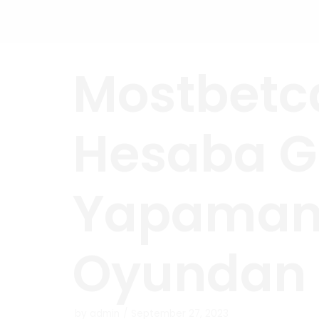
Skip
to
content
Mostbetc
Hesaba Gi
Yapamam
Oyundan 
by
admin
September 27, 2023