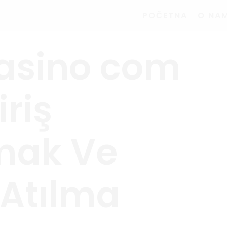
POČETNA
O NA
asino com
riş
ak Ve
Atılma