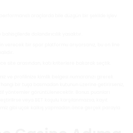
erformanslı araçlarda bile düzgün bir şekilde işlev
hisçilerde dolandırıcılık yasaktır.
 verecek bir spor platformu arıyorsanız, bu on line
alıdır.
rce site arasından, katı kriterlere bakarak seçtik.
z ve profilinize kimlik belgesi numaranızı girerek
erhangi bir tuşa basmadan kutunun üzerine getirirseniz,
atif yöntemler görüntülenecektir. Bonus puanları
leştirilirse veya BET koşulu karşılanmazsa, kayıt
ğimiz gibi uçak kalkış yapmadan önce gerçek parayla