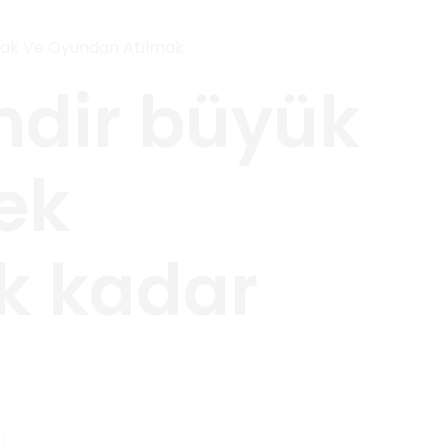
ak Ve Oyundan Atılmak
ndir büyük
lek
 kadar