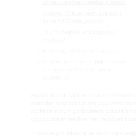
Bonusu Çevrimsiz Freebet Freespin
Mostbet Türkiye: Resmi Site, Kayıt,
Bonus 5 673 Giriş yapmak
How To Register And Login Into
Mostbet?
Android için APK İndirme Aptoide
MostBet Azerbaycan: bukmeykerin
xüsusiyyətləri Veb sayt şirkəti
MostBet az
Popüler lisanslı bahis ve casino şirketi Most
markaları listesinde üst sıralarda yer almak
sağlayamıyorum gibi ifadelerin para sık sık d
kaçak bahisleri tercih etmek ve yüksek kazançl
Güncel giriş adresine ise sayfamızın içeri