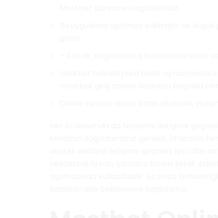
Mostbet adresine ulaşabilirsiniz.
Bu uygulama optimize edilmiştir ve düşük p
görür.
– Ancak, doğrulanmış kumarhanelerde ve ba
Hareket halindeyken bahis oynamanıza izin
mostbet giriş casino listenizin başında olm
Online hizmet veren bahis sitelerini, yüzle
Her iki durumda da hizmetle iletişime geçmeni
kendinizi doğrulamanız gerekir. İmlecinizi h
destek ekibiyle iletişime geçmek için altern
reddetme fırsatı, yalnızca bonus teklifi etkin
aşamasında kullanılabilir. Az önce bahsetti
bahsinizi alıp beklemeye başlarsınız.