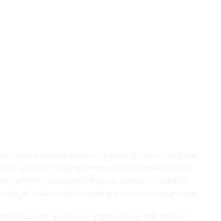
bet Türkiye ve Azerbaycan’daki en iyi casino ve bahis
tadır. Mostbet girişyapılmıyor ya da firmaya erişim
ile getirilmiş olduğunu biliyoruz. Yüksek oranlarda
ar ile cebinizi doldurmak için sobre iyi siteyi seçin.
ğinde bulunan giriş buton linkine tıklayarak hemen