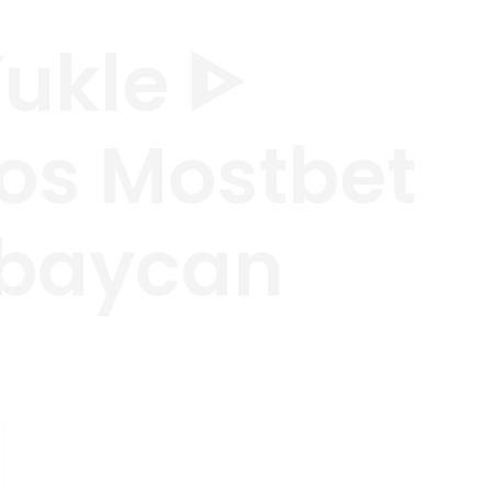
ukle ᐈ
Ios Mostbet
rbaycan