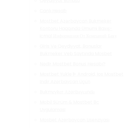
Qeydiyyat Bonusu
Canlı Hesab
Mostbet Azərbaycan Bukmeker
Kontoru Haqqında Ümumi Baxış-
icmal Информация От Компаний Баку
Giris Və Qeydiyyat, Bonuslar
Bukmeker Veb Saytında Mosbet
Nədir Mostbet Bonus Hesabı?
Mostbet Yukle ᐈ Android, Ios Mostbet
Indir Azərbaycan Üçün
Bukmеykеr Аzərbаyсаndа
Mobi̇l Sürüm & Mostbet Bc
Uygulamasi
Mosbet Azerbaycan Lisenziyası