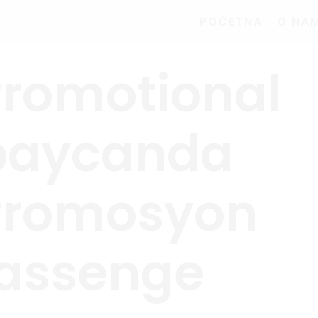
POČETNA
O NA
Promotional
baycanda
Promosyon
Passenge