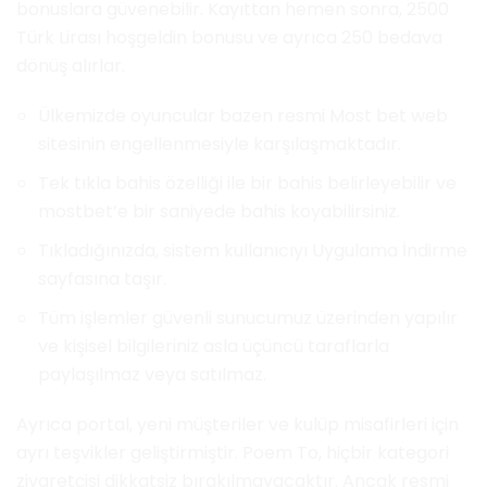
bonuslara güvenebilir. Kayıttan hemen sonra, 2500
Türk Lirası hoşgeldin bonusu ve ayrıca 250 bedava
dönüş alırlar.
Ülkemizde oyuncular bazen resmi Most bet web
sitesinin engellenmesiyle karşılaşmaktadır.
Tek tıkla bahis özelliği ile bir bahis belirleyebilir ve
mostbet’e bir saniyede bahis koyabilirsiniz.
Tıkladığınızda, sistem kullanıcıyı Uygulama İndirme
sayfasına taşır.
Tüm işlemler güvenli sunucumuz üzerinden yapılır
ve kişisel bilgileriniz asla üçüncü taraflarla
paylaşılmaz veya satılmaz.
Ayrıca portal, yeni müşteriler ve kulüp misafirleri için
ayrı teşvikler geliştirmiştir. Poem To, hiçbir kategori
ziyaretçisi dikkatsiz bırakılmayacaktır. Ancak resmi