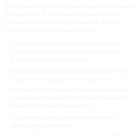
demo hesabı sağladı. Sanal para kullanarak herhangi
bir oyunu ücretsiz oynamanıza izin verir. Oyuncu
kaybederek hiçbir şey kaybetmeyecek, ancak bu
fonlardan hiçbir şey kazanamayacak.
Kullanıcı tarafından tarif edilen artı ve eksilerin
sayısını karşılaştırarak, düşündüğümüz şirketin
güvenilirliğini değerlendirebiliriz.
Aksi takdirde, yeni kullanıcı ikinci önemli prosedürü
– doğrulamayı başarıyla tamamlayamaz.
Site, hem popüler hem de özel sporlardan oluşan
harika bir seçkiye sahiptir, bu da bahis yapmak için
favori bir spor bulmayı kolaylaştırır.
Öğe bulunursa, site yönetimi ile temas varsa
gerekli ayarlar yapılacaktır.
Bunu yaptıktan sonra, hesap kontrol panelinizden