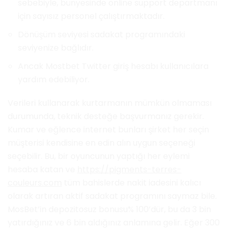
sebebiyle, bünyesinde online support departmanı
için sayısız personel çalıştırmaktadır.
Dönüşüm seviyesi sadakat programındaki
seviyenize bağlıdır.
Ancak Mostbet Twitter giriş hesabı kullanıcılara
yardım edebiliyor.
Verileri kullanarak kurtarmanın mümkün olmaması
durumunda, teknik desteğe başvurmanız gerekir.
Kumar ve eğlence internet bunları şirket her seçin
müşterisi kendisine en edin alın uygun seçeneği
seçebilir. Bu, bir oyuncunun yaptığı her eylemi
hesaba katan ve
https://pigments-terres-
couleurs.com
tüm bahislerde nakit iadesini kalıcı
olarak artıran aktif sadakat programını saymaz bile.
MosBet’in depozitosuz bonusu% 100’dür, bu da 3 bin
yatırdığınız ve 6 bin aldığınız anlamına gelir. Eğer 300