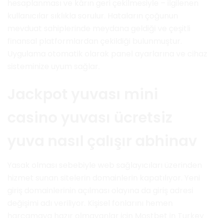
hesaplanması ve kârın geri çekilmesiyle – ilgilenen
kullanıcılar sıklıkla sorulur. Hataların çoğunun
mevduat sahiplerinde meydana geldiği ve çeşitli
finansal platformlardan çekildiği bulunmuştur.
Uygulama otomatik olarak panel ayarlarına ve cihaz
sisteminize uyum sağlar.
Jackpot yuvası mini
casino yuvası ücretsiz
yuva nasıl çalışır abhinav
Yasak olması sebebiyle web sağlayıcıları üzerinden
hizmet sunan sitelerin domainlerin kapatılıyor. Yeni
giriş domainlerinin açılması olayına da giriş adresi
değişimi adı veriliyor. Kişisel fonlarını hemen
harcamaya hazır olmayanlar için Mostbet in Turkey