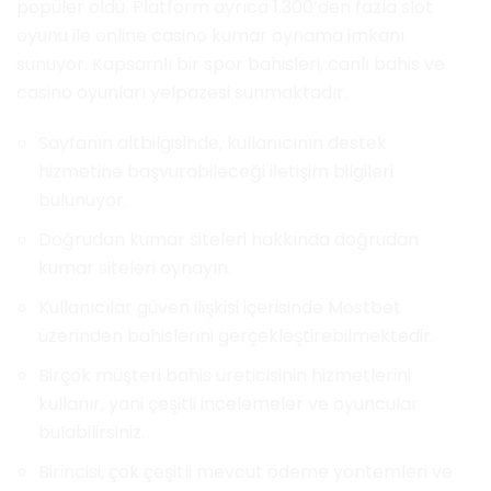
popüler oldu. Platform ayrıca 1.300’den fazla slot
oyunu ile online casino kumar oynama imkanı
sunuyor. Kapsamlı bir spor bahisleri, canlı bahis ve
casino oyunları yelpazesi sunmaktadır.
Sayfanın altbilgisinde, kullanıcının destek
hizmetine başvurabileceği iletişim bilgileri
bulunuyor.
Doğrudan kumar siteleri hakkında doğrudan
kumar siteleri oynayın.
Kullanıcılar güven ilişkisi içerisinde Mostbet
üzerinden bahislerini gerçekleştirebilmektedir.
Birçok müşteri bahis üreticisinin hizmetlerini
kullanır, yani çeşitli incelemeler ve oyuncular
bulabilirsiniz.
Birincisi, çok çeşitli mevcut ödeme yöntemleri ve