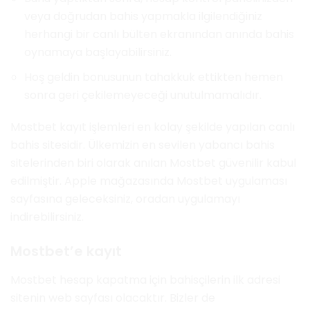
veya doğrudan bahis yapmakla ilgilendiğiniz
herhangi bir canlı bülten ekranından anında bahis
oynamaya başlayabilirsiniz.
Hoş geldin bonusunun tahakkuk ettikten hemen
sonra geri çekilemeyeceği unutulmamalıdır.
Mostbet kayıt işlemleri en kolay şekilde yapılan canlı
bahis sitesidir. Ülkemizin en sevilen yabancı bahis
sitelerinden biri olarak anılan Mostbet güvenilir kabul
edilmiştir. Apple mağazasında Mostbet uygulaması
sayfasına geleceksiniz, oradan uygulamayı
indirebilirsiniz.
Mostbet’e kayıt
Mostbet hesap kapatma için bahisçilerin ilk adresi
sitenin web sayfası olacaktır. Bizler de