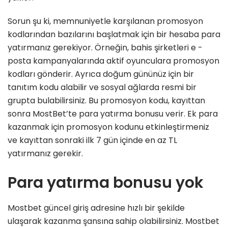
Sorun şu ki, memnuniyetle karşılanan promosyon
kodlarından bazılarını başlatmak için bir hesaba para
yatırmanız gerekiyor. Örneğin, bahis şirketleri e -
posta kampanyalarında aktif oyunculara promosyon
kodları gönderir. Ayrıca doğum gününüz için bir
tanıtım kodu alabilir ve sosyal ağlarda resmi bir
grupta bulabilirsiniz. Bu promosyon kodu, kayıttan
sonra MostBet’te para yatırma bonusu verir. Ek para
kazanmak için promosyon kodunu etkinleştirmeniz
ve kayıttan sonraki ilk 7 gün içinde en az TL
yatırmanız gerekir.
Para yatırma bonusu yok
Mostbet güncel giriş adresine hızlı bir şekilde
ulaşarak kazanma şansına sahip olabilirsiniz. Mostbet