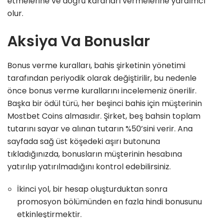
etmelerine ve doğru kararları vermelerine yardımcı
olur.
Aksiya Va Bonuslar
Bonus verme kuralları, bahis şirketinin yönetimi
tarafından periyodik olarak değiştirilir, bu nedenle
önce bonus verme kurallarını incelemeniz önerilir.
Başka bir ödül türü, her beşinci bahis için müşterinin
Mostbet Coins almasıdır. Şirket, beş bahsin toplam
tutarını sayar ve alınan tutarın %50’sini verir. Ana
sayfada sağ üst köşedeki aşırı butonuna
tıkladığınızda, bonusların müşterinin hesabına
yatırılıp yatırılmadığını kontrol edebilirsiniz.
İkinci yol, bir hesap oluşturduktan sonra
promosyon bölümünden en fazla hindi bonusunu
etkinleştirmektir.