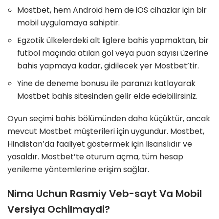
Mostbet, hem Android hem de iOS cihazlar için bir
mobil uygulamaya sahiptir.
Egzotik ülkelerdeki alt liglere bahis yapmaktan, bir
futbol maçında atılan gol veya puan sayısı üzerine
bahis yapmaya kadar, gidilecek yer Mostbet’tir.
Yine de deneme bonusu ile paranızı katlayarak
Mostbet bahis sitesinden gelir elde edebilirsiniz.
Oyun seçimi bahis bölümünden daha küçüktür, ancak
mevcut Mostbet müşterileri için uygundur. Mostbet,
Hindistan’da faaliyet göstermek için lisanslıdır ve
yasaldır. Mostbet’te oturum açma, tüm hesap
yenileme yöntemlerine erişim sağlar.
Nima Uchun Rasmiy Veb-sayt Va Mobil
Versiya Ochilmaydi?