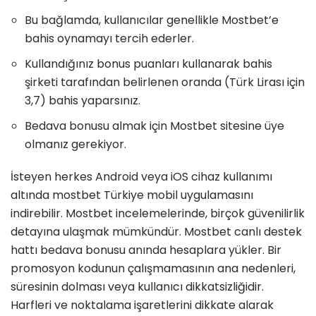
Bu bağlamda, kullanıcılar genellikle Mostbet’e
bahis oynamayı tercih ederler.
Kullandığınız bonus puanları kullanarak bahis
şirketi tarafından belirlenen oranda (Türk Lirası için
3,7) bahis yaparsınız.
Bedava bonusu almak için Mostbet sitesine üye
olmanız gerekiyor.
İsteyen herkes Android veya iOS cihaz kullanımı
altında mostbet Türkiye mobil uygulamasını
indirebilir. Mostbet incelemelerinde, birçok güvenilirlik
detayına ulaşmak mümkündür. Mostbet canlı destek
hattı bedava bonusu anında hesaplara yükler. Bir
promosyon kodunun çalışmamasının ana nedenleri,
süresinin dolması veya kullanıcı dikkatsizliğidir.
Harfleri ve noktalama işaretlerini dikkate alarak