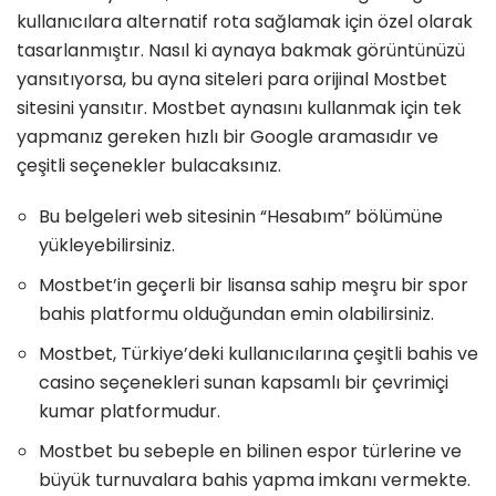
kullanıcılara alternatif rota sağlamak için özel olarak
tasarlanmıştır. Nasıl ki aynaya bakmak görüntünüzü
yansıtıyorsa, bu ayna siteleri para orijinal Mostbet
sitesini yansıtır. Mostbet aynasını kullanmak için tek
yapmanız gereken hızlı bir Google aramasıdır ve
çeşitli seçenekler bulacaksınız.
Bu belgeleri web sitesinin “Hesabım” bölümüne
yükleyebilirsiniz.
Mostbet’in geçerli bir lisansa sahip meşru bir spor
bahis platformu olduğundan emin olabilirsiniz.
Mostbet, Türkiye’deki kullanıcılarına çeşitli bahis ve
casino seçenekleri sunan kapsamlı bir çevrimiçi
kumar platformudur.
Mostbet bu sebeple en bilinen espor türlerine ve
büyük turnuvalara bahis yapma imkanı vermekte.