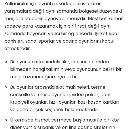
Kullanıcılar için avantajı, sadece uluslararası
yarışmalara değil, aynı zamanda bölgesel düzeydeki
maçlara da bahis oynayabilmenizdir. Mostbet kumar
sadece para kazanmak için bir fırsat değil, aynı
zamanda heyecan verici bir eğlencedir. Şirket spor
bahisleri, sanal sporlar ve casino oyunlarını kabul
etmektedir.
Bu oyunun arkasındaki fikir, sonucu önceden
bilmeden hangi takımın veya oyuncunun belirli bir
maçı kazanacağını seçmektir.
Bu oyunlar arasında slot makineleri, terme
conseillé ve masa oyunları, video poker, canlı
krupiyeli oyunlar, hızlı oyunlar, kazı kazan kartları
ve daha birçok seçenek bulunmaktadır.
Ülkemizde hizmet vermeye başlaması ile birlikte
diğer yurt dışı bahis ve on line casino sitelerinin