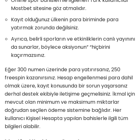
Online spor bahisleri ile ilgilenen Türk kullanıcılar
Mostbet sitesine göz atmalıdır.
Kayıt olduğunuz ülkenin para biriminde para
yatırmak zorunda değilsiniz.
Ayrıca, belirli sporların ve etkinliklerin canlı yayınını
da sunarlar, böylece aksiyonun” “hiçbirini
kaçırmazsınız.
Eğer 300 numen üzerinde para yatırırsanız, 250
freespin kazanırsınız. Hesap engellenmesi para dahil
olmak üzere, kayıt konusunda bir sorun yaşarsanız
derhal destek ekibiyle iletişime geçmelisiniz. İkmal için
mevcut olan minimum ve maksimum miktarlar
doğrudan seçilen ödeme sistemine bağlıdır. Her
kullanıcı Kişisel Hesapta yapılan bahislerle ilgili tüm
bilgileri alabilir.