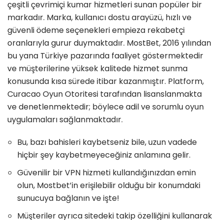
çeşitli çevrimiçi kumar hizmetleri sunan popüler bir
markadır. Marka, kullanıcı dostu arayüzü, hızlı ve
güvenli ödeme seçenekleri empieza rekabetçi
oranlarıyla gurur duymaktadır. MostBet, 2016 yılından
bu yana Türkiye pazarında faaliyet göstermektedir
ve müşterilerine yüksek kalitede hizmet sunma
konusunda kısa sürede itibar kazanmıştır. Platform,
Curacao Oyun Otoritesi tarafından lisanslanmakta
ve denetlenmektedir; böylece adil ve sorumlu oyun
uygulamaları sağlanmaktadır.
Bu, bazı bahisleri kaybetseniz bile, uzun vadede
hiçbir şey kaybetmeyeceğiniz anlamına gelir.
Güvenilir bir VPN hizmeti kullandığınızdan emin
olun, Mostbet’in erişilebilir olduğu bir konumdaki
sunucuya bağlanın ve işte!
Müşteriler ayrıca sitedeki takip özelliğini kullanarak