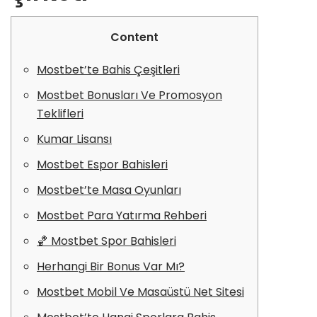
Content
Mostbet’te Bahis Çeşitleri
Mostbet Bonusları Ve Promosyon
Teklifleri
Kumar Lisansı
Mostbet Espor Bahisleri
Mostbet’te Masa Oyunları
Mostbet Para Yatırma Rehberi
🏀 Mostbet Spor Bahisleri
Herhangi Bir Bonus Var Mı?
Mostbet Mobil Ve Masaüstü Net Sitesi