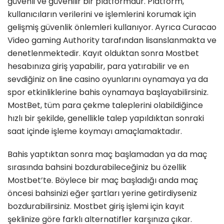
güvenli ve güvenilir bir platformdur. Platform,
kullanıcıların verilerini ve işlemlerini korumak için
gelişmiş güvenlik önlemleri kullanıyor. Ayrıca Curacao
Video gaming Authority tarafından lisanslanmakta ve
denetlenmektedir. Kayıt olduktan sonra Mostbet
hesabınıza giriş yapabilir, para yatırabilir ve en
sevdiğiniz on line casino oyunlarını oynamaya ya da
spor etkinliklerine bahis oynamaya başlayabilirsiniz.
MostBet, tüm para çekme taleplerini olabildiğince
hızlı bir şekilde, genellikle talep yapıldıktan sonraki
saat içinde işleme koymayı amaçlamaktadır.
Bahis yaptıktan sonra maç başlamadan ya da maç
sırasında bahsini bozdurabileceğiniz bu özellik
Mostbet’te. Böylece bir maç başladığı anda maç
öncesi bahsinizi eğer şartları yerine getirdiyseniz
bozdurabilirsiniz. Mostbet giriş işlemi için kayıt
şeklinize göre farklı alternatifler karşınıza çıkar.