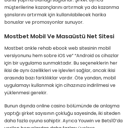
müşterilerine kazançlarını artırmak ya da kazanma
şanslarını artırmak için kullanılabilecek harika
bonuslar ve promosyonlar sunuyor.
Mostbet Mobil Ve Masaüstü Net Sitesi
Mostbet ankle rehab ebook web sitesinin mobil
versiyonunu hem sobre iOS ve” “Android os cihazlar
için bir uygulama sunmaktadır. Bu seçeneklerin her
ikisi de aynı özellikleri ve işlevleri sağlar, ancak ikisi
arasında bazı farklılıklar vardır. Öte yandan, mobil
uygulamayı kullanmak için cihazınıza indirilmesi ve
yüklenmesi gerekir.
Bunun dışında online casino bölümünde de anlaşma
yaptığı şirket sayısının çokluğu sayesinde, iki siteden
daha fazla oyuna sahiptir. Ayrıca Youwin ve Bets10’da