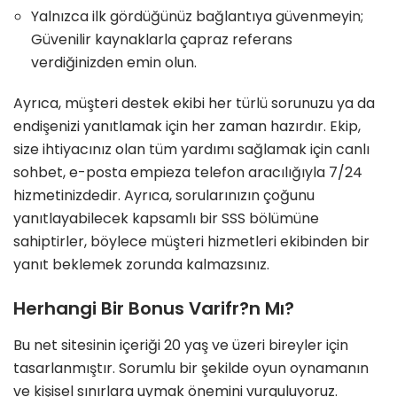
Yalnızca ilk gördüğünüz bağlantıya güvenmeyin;
Güvenilir kaynaklarla çapraz referans
verdiğinizden emin olun.
Ayrıca, müşteri destek ekibi her türlü sorunuzu ya da
endişenizi yanıtlamak için her zaman hazırdır. Ekip,
size ihtiyacınız olan tüm yardımı sağlamak için canlı
sohbet, e-posta empieza telefon aracılığıyla 7/24
hizmetinizdedir. Ayrıca, sorularınızın çoğunu
yanıtlayabilecek kapsamlı bir SSS bölümüne
sahiptirler, böylece müşteri hizmetleri ekibinden bir
yanıt beklemek zorunda kalmazsınız.
Herhangi Bir Bonus Varifr?n Mı?
Bu net sitesinin içeriği 20 yaş ve üzeri bireyler için
tasarlanmıştır. Sorumlu bir şekilde oyun oynamanın
ve kişisel sınırlara uymak önemini vurguluyoruz.