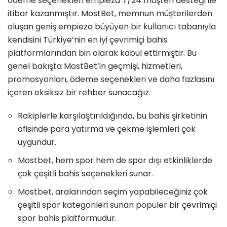
ödeme seçenekleri empieza 7/24 müşteri desteği ile
itibar kazanmıştır. MostBet, memnun müşterilerden
oluşan geniş empieza büyüyen bir kullanıcı tabanıyla
kendisini Türkiye’nin en iyi çevrimiçi bahis
platformlarından biri olarak kabul ettirmiştir. Bu
genel bakışta MostBet’in geçmişi, hizmetleri,
promosyonları, ödeme seçenekleri ve daha fazlasını
içeren eksiksiz bir rehber sunacağız.
Rakiplerle karşılaştırıldığında, bu bahis şirketinin
ofisinde para yatırma ve çekme işlemleri çok
uygundur.
Mostbet, hem spor hem de spor dışı etkinliklerde
çok çeşitli bahis seçenekleri sunar.
Mostbet, aralarından seçim yapabileceğiniz çok
çeşitli spor kategorileri sunan popüler bir çevrimiçi
spor bahis platformudur.