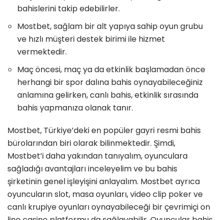
bahislerini takip edebilirler.
Mostbet, sağlam bir alt yapıya sahip oyun grubu
ve hızlı müşteri destek birimi ile hizmet
vermektedir.
Maç öncesi, maç ya da etkinlik başlamadan önce
herhangi bir spor dalına bahis oynayabileceğiniz
anlamına gelirken, canlı bahis, etkinlik sırasında
bahis yapmanıza olanak tanır.
Mostbet, Türkiye’deki en popüler gayri resmi bahis
bürolarından biri olarak bilinmektedir. Şimdi,
Mostbet’i daha yakından tanıyalım, oyunculara
sağladığı avantajları inceleyelim ve bu bahis
şirketinin genel işleyişini anlayalım. Mostbet ayrıca
oyuncuların slot, masa oyunları, video clip poker ve
canlı krupiye oyunları oynayabileceği bir çevrimiçi on
line casino platformu da sağlayabilir. Oyuncular bahis