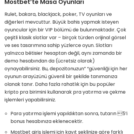
Mostbet’te Masa Oyunları
Rulet, bakara, blackjack, poker, TV oyunları ve
diğerleri mevcuttur. Büyük bahis yapmak isteyen
oyuncular için bir VIP bölümü de bulunmaktadır. Çok
çeşitli klasik slotlar var – birçok türden orijinal görsel
ve ses tasarımına sahip yüzlerce oyun. Slotları
yalnızca bêtisier hesaptan değil, aynı zamanda bir
demo hesabından da (ücretsiz olarak)
oynayabilirsiniz. Bu, depozitonuzun” “güvenliği için her
oyunun arayüzünü güvenli bir şekilde tanımanıza
olanak tanır. Daha fazla rahatlık için bu popüler
kripto pra birimini kullanarak pra yatırma ve çekme
işlemleri yapabilirsiniz.
Para yatırma işlemi yapıldıktan sonra, tutarın 5’i
bonus hesabınıza eklenecektir.
Mostbet giriş işlemi için kayıt şeklinize göre farklı