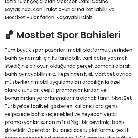
fazla rulet çeşidi olan Mostbet Canlı Casino
sayfasında, canlı rulet oyunlarına katılabilir ve
Mostbet Rulet farkını yaşayabilirsiniz.
🏀 Mostbet Spor Bahisleri
Tüm büyük spor pazarları mobil platformu üzerinden
bahis oynamak için kullanılabilir, yani bahis yapmak
istediğiniz bir oyun olduğunda gerçek zamanlı olarak
bahis oynayabilirsiniz. Hepsinden iyisi, Mostbet ayrıca
müşterilerin mobil uygulamaları aracılığıyla özel
olarak sunulan çeşitli promosyonlardan ve
bonuslardan yararlanmalarına olanak tanır. MostBet,
Türkiye’de faaliyet gösteren, kullanıcılara geniş
yelpazede bahis seçenekleri ve heyecan verici
promosyonlar sunan m?r d?ligt bir çevrimiçi bahis
şirketidir. Operatör, kullanıcı dostu platformu, çeşitli