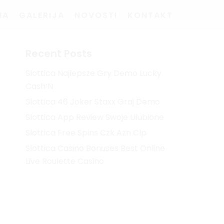
MA
GALERIJA
NOVOSTI
KONTAKT
Recent Posts
Slottica Najlepsze Gry Demo Lucky
Cash’N
Slottica 46 Joker Staxx Graj Demo
Slottica App Review Swoje Ulubione
Slottica Free Spins Czk Azn Clp
Slottica Casino Bonuses Best Online
Live Roulette Casino