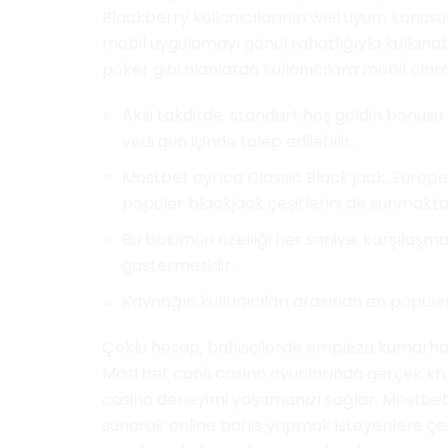
Blackberry kullanıcılarının weil uyum konusu
mobil uygulamayı gönül rahatlığıyla kullanabili
poker gibi alanlarda kullanıcılara mobil olar
Aksi takdirde, standart hoş geldin bonus
yedi gün içinde talep edilebilir.
Mostbet ayrıca Classic Black jack, Europ
popüler blackjack çeşitlerini de sunmakta
Bu bölümün özelliği her saniye, karşılaşma
göstermesidir.
Kaynağın kullanıcıları arasında en popüler 
Çoklu hesap, bahisçilerde empieza kumarhanel
Mostbet canlı casino oyunlarında gerçek kru
casino deneyimi yaşamanızı sağlar. Mostbet,
sunarak online bahis yapmak isteyenlere çeşi