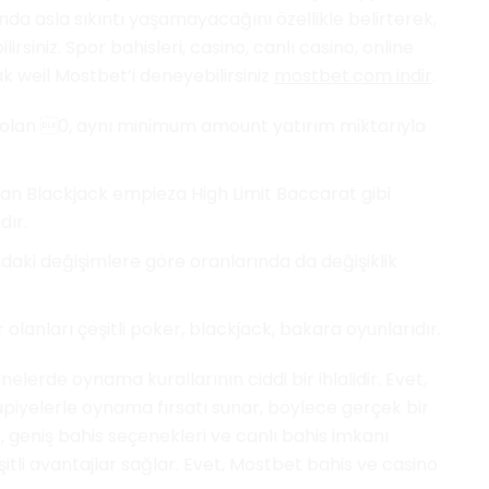
nda asla sıkıntı yaşamayacağını özellikle belirterek,
rsiniz. Spor bahisleri, casino, canlı casino, online
ak weil Mostbet’i deneyebilirsiniz
mostbet.com indir
.
u olan 0, aynı minimum amount yatırım miktarıyla
ean Blackjack empieza High Limit Baccarat gibi
dır.
daki değişimlere göre oranlarında da değişiklik
olanları çeşitli poker, blackjack, bakara oyunlarıdır.
erde oynama kurallarının ciddi bir ihlalidir. Evet,
piyelerle oynama fırsatı sunar, böylece gerçek bir
 geniş bahis seçenekleri ve canlı bahis imkanı
tli avantajlar sağlar. Evet, Mostbet bahis ve casino