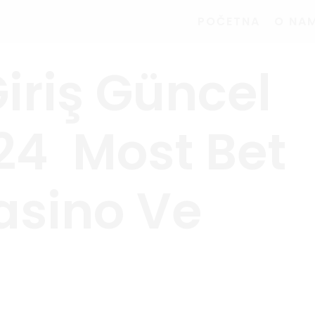
POČETNA
O NA
iriş Güncel
4 ️ Most Bet
asino Ve