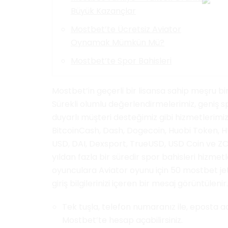
Büyük Kazançlar
Mostbet’te Ücretsiz Aviator
Oynamak Mümkün Mü?
Mostbet’te Spor Bahisleri
Mostbet’in geçerli bir lisansa sahip meşru bi
Sürekli olumlu değerlendirmelerimiz, geniş s
duyarlı müşteri desteğimiz gibi hizmetlerimizi
BitcoinCash, Dash, Dogecoin, Huobi Token, HU
USD, DAI, Dexsport, TrueUSD, USD Coin ve Z
yıldan fazla bir süredir spor bahisleri hizme
oyunculara Aviator oyunu için 50 mostbet jet
giriş bilgilerinizi içeren bir mesaj görüntülenir.
Tek tuşla, telefon numaranız ile, eposta a
Mostbet’te hesap açabilirsiniz.