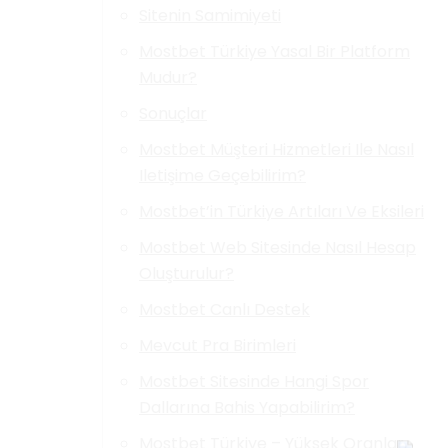
Sitenin Samimiyeti
Mostbet Türkiye Yasal Bir Platform
Mudur?
Sonuçlar
Mostbet Müşteri Hizmetleri Ile Nasıl
Iletişime Geçebilirim?
Mostbet’in Türkiye Artıları Ve Eksileri
Mostbet Web Sitesinde Nasıl Hesap
Oluşturulur?
Mostbet Canlı Destek
Mevcut Pra Birimleri
Mostbet Sitesinde Hangi Spor
Dallarına Bahis Yapabilirim?
Mostbet Türkiye – Yüksek Oranlar,