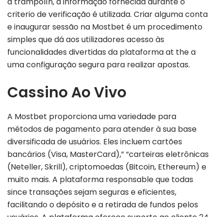
a trampolín, a informação fornecida durante o
criterio de verificação é utilizada. Criar alguma conta
e inaugurar sessão na Mostbet é um procedimento
simples que dá aos utilizadores acesso às
funcionalidades divertidas da plataforma at the a
uma configuração segura para realizar apostas.
Cassino Ao Vivo
A Mostbet proporciona uma variedade para
métodos de pagamento para atender à sua base
diversificada de usuários. Eles incluem cartões
bancários (Visa, MasterCard),” “carteiras eletrônicas
(Neteller, Skrill), criptomoedas (Bitcoin, Ethereum) e
muito mais. A plataforma responsable que todas
since transações sejam seguras e eficientes,
facilitando o depósito e a retirada de fundos pelos