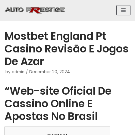
Skip
to
content
Mostbet England Pt
Casino Revisão E Jogos
De Azar
by
admin
December 20, 2024
“Web-site Oficial De
Cassino Online E
Apostas No Brasil