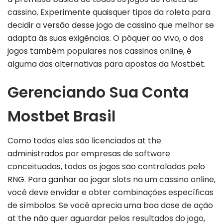
cassino. Experimente quaisquer tipos da roleta para
decidir a versão desse jogo de cassino que melhor se
adapta às suas exigências. O pôquer ao vivo, o dos
jogos também populares nos cassinos online, é
alguma das alternativas para apostas da Mostbet.
Gerenciando Sua Conta
Mostbet Brasil
Como todos eles são licenciados at the
administrados por empresas de software
conceituadas, todos os jogos são controlados pelo
RNG. Para ganhar ao jogar slots na um cassino online,
você deve envidar e obter combinações específicas
de símbolos. Se você aprecia uma boa dose de ação
at the não quer aguardar pelos resultados do jogo,