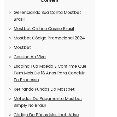
Content
Gerenciando Sua Conta Mostbet
Brasil
Mostbet On Line Casino Brasil
Mostbet Código Promocional 2024
Mostbet
Cassino Ao Vivo
Escolha Tua Moeda E Confirme Que
Tem Mais De 18 Anos Para Concluir
To Processo
Retirando Fundos Do Mostbet
Métodos De Pagamento Mostbet
Simply No Brasil
Código De Bônus Mostbet: Ative