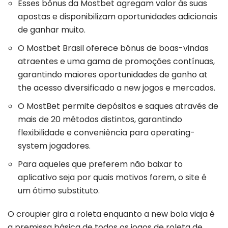
Esses bônus da Mostbet agregam valor às suas
apostas e disponibilizam oportunidades adicionais
de ganhar muito.
O Mostbet Brasil oferece bônus de boas-vindas
atraentes e uma gama de promoções contínuas,
garantindo maiores oportunidades de ganho at
the acesso diversificado a new jogos e mercados.
O MostBet permite depósitos e saques através de
mais de 20 métodos distintos, garantindo
flexibilidade e conveniência para operating-
system jogadores.
Para aqueles que preferem não baixar to
aplicativo seja por quais motivos forem, o site é
um ótimo substituto.
O croupier gira a roleta enquanto a new bola viaja é
a premissa básica de todos os jogos de roleta de