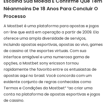
Escolha Sua Moeda E Confirme Que Tem
Néanmoins De 18 Anos Para Concluir O
Processo
A Mostbet é uma plataforma para apostas e jogos
on-line que está em operação a partir de 2009. Ela
oferece uma ampla diversidade de serviços,
incluindo apostas esportivas, apostas ao vivo, games
de cassino at the esportes virtuais. Com sua
interface amigável e uma numerosa gama de
opções, a Mostbet sony ericsson tornou
rapidamente the favorita entre os entusiastas de
apostas aqui no brasil. Você concorda com um
evidente conjunto de regras conhecidas como
Termos e Condições da Mostbet” “ao criar uma
conta na plataforma de apostas esportivas e jogos
de cassino.