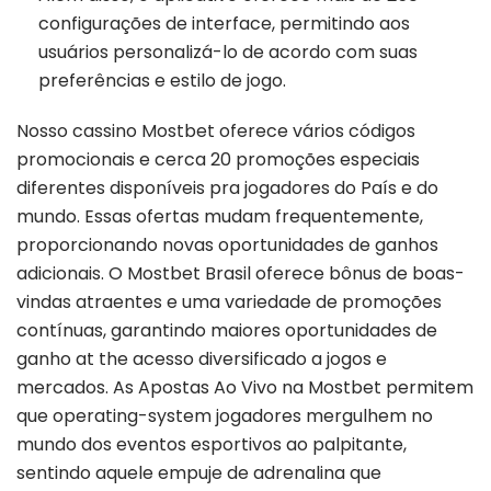
configurações de interface, permitindo aos
usuários personalizá-lo de acordo com suas
preferências e estilo de jogo.
Nosso cassino Mostbet oferece vários códigos
promocionais e cerca 20 promoções especiais
diferentes disponíveis pra jogadores do País e do
mundo. Essas ofertas mudam frequentemente,
proporcionando novas oportunidades de ganhos
adicionais. O Mostbet Brasil oferece bônus de boas-
vindas atraentes e uma variedade de promoções
contínuas, garantindo maiores oportunidades de
ganho at the acesso diversificado a jogos e
mercados. As Apostas Ao Vivo na Mostbet permitem
que operating-system jogadores mergulhem no
mundo dos eventos esportivos ao palpitante,
sentindo aquele empuje de adrenalina que