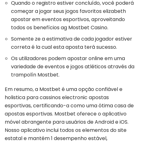
Quando o registro estiver concluído, você poderá
começar a jogar seus jogos favoritos elizabeth
apostar em eventos esportivos, aproveitando
todos os benefícios ag Mostbet Casino.
Somente ze a estimativa de cada jogador estiver
correta é la cual esta aposta terá sucesso.
Os utilizadores podem apostar online em uma
variedade de eventos e jogos atléticos através da
trampolín Mostbet.
Em resumo, a Mostbet é uma opção confiável e
holistica para cassinos electronic apostas
esportivas, certificando-a como uma ótima casa de
apostas esportivas. Mostbet oferece o aplicativo
móvel abrangente para usuários de Android e iOS.
Nosso aplicativo inclui todos os elementos do site
estatal e mantém 1 desempenho estável,