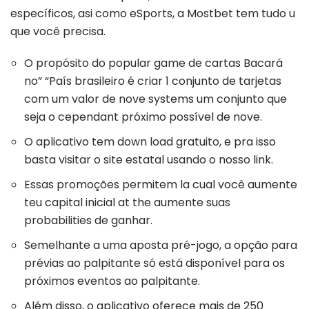
específicos, asi como eSports, a Mostbet tem tudo u
que você precisa.
O propósito do popular game de cartas Bacará
no” “País brasileiro é criar 1 conjunto de tarjetas
com um valor de nove systems um conjunto que
seja o cependant próximo possível de nove.
O aplicativo tem down load gratuito, e pra isso
basta visitar o site estatal usando o nosso link.
Essas promoções permitem la cual você aumente
teu capital inicial at the aumente suas
probabilities de ganhar.
Semelhante a uma aposta pré-jogo, a opção para
prévias ao palpitante só está disponível para os
próximos eventos ao palpitante.
Além disso, o aplicativo oferece mais de 250