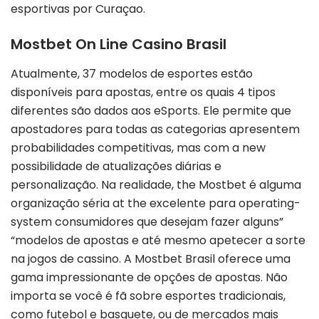
esportivas por Curaçao.
Mostbet On Line Casino Brasil
Atualmente, 37 modelos de esportes estão
disponíveis para apostas, entre os quais 4 tipos
diferentes são dados aos eSports. Ele permite que
apostadores para todas as categorias apresentem
probabilidades competitivas, mas com a new
possibilidade de atualizações diárias e
personalização. Na realidade, the Mostbet é alguma
organização séria at the excelente para operating-
system consumidores que desejam fazer alguns”
“modelos de apostas e até mesmo apetecer a sorte
na jogos de cassino. A Mostbet Brasil oferece uma
gama impressionante de opções de apostas. Não
importa se você é fã sobre esportes tradicionais,
como futebol e basquete, ou de mercados mais