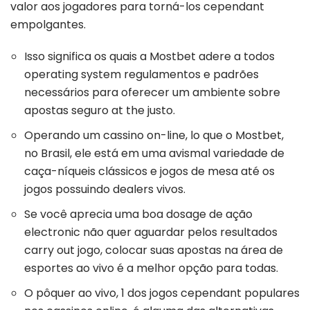
valor aos jogadores para torná-los cependant
empolgantes.
Isso significa os quais a Mostbet adere a todos
operating system regulamentos e padrões
necessários para oferecer um ambiente sobre
apostas seguro at the justo.
Operando um cassino on-line, lo que o Mostbet,
no Brasil, ele está em uma avismal variedade de
caça-níqueis clássicos e jogos de mesa até os
jogos possuindo dealers vivos.
Se você aprecia uma boa dosage de ação
electronic não quer aguardar pelos resultados
carry out jogo, colocar suas apostas na área de
esportes ao vivo é a melhor opção para todas.
O pôquer ao vivo, 1 dos jogos cependant populares