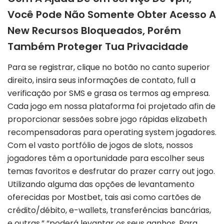
Você Pode Não Somente Obter Acesso A
New Recursos Bloqueados, Porém
Também Proteger Tua Privacidade
Para se registrar, clique no botão no canto superior
direito, insira seus informações de contato, full a
verificação por SMS e grasa os termos ag empresa.
Cada jogo em nossa plataforma foi projetado afin de
proporcionar sessões sobre jogo rápidas elizabeth
recompensadoras para operating system jogadores.
Com el vasto portfólio de jogos de slots, nossos
jogadores têm a oportunidade para escolher seus
temas favoritos e desfrutar do prazer carry out jogo.
Utilizando alguma das opções de levantamento
oferecidas por Mostbet, tais asi como cartões de
crédito/débito, e-wallets, transferências bancárias,
e outras,” “poderá levantar os seus ganhos. Para