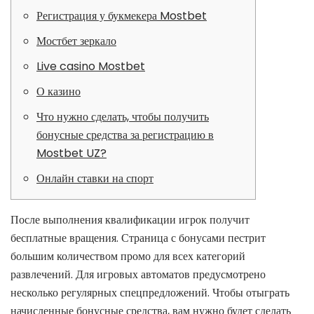
Регистрация у букмекера Mostbet
Мостбет зеркало
Live casino Mostbet
О казино
Что нужно сделать, чтобы получить
бонусные средства за регистрацию в
Mostbet UZ?
Онлайн ставки на спорт
После выполнения квалификации игрок получит
бесплатные вращения. Страница с бонусами пестрит
большим количеством промо для всех категорий
развлечений. Для игровых автоматов предусмотрено
несколько регулярных спецпредложений. Чтобы отыграть
начисленные бонусные средства, вам нужно будет сделать