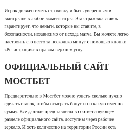
Игрок должен иметь страховку и быть уверенным в
выигрыше в любой момент игры. Эта страховка ставок
гарантирует, что деньги, которые вы ставите, в
безопасности, независимо от исхода матча. Вы можете легко
настроить его всего за несколько минут с помощью кнопки
«Регистрация» в правом верхнем углу.
ОФИЦИАЛЬНЫЙ САЙТ
МОСТБЕТ
Предварительно в Мостбет можно узнать, сколько нужно
сделать ставок, чтобы отыграть бонус и на какую именно
сумму. Все данные представлены в соответствующем
разделе официального сайта, доступны через рабочее
зеркало. И хоть количество на территории России есть