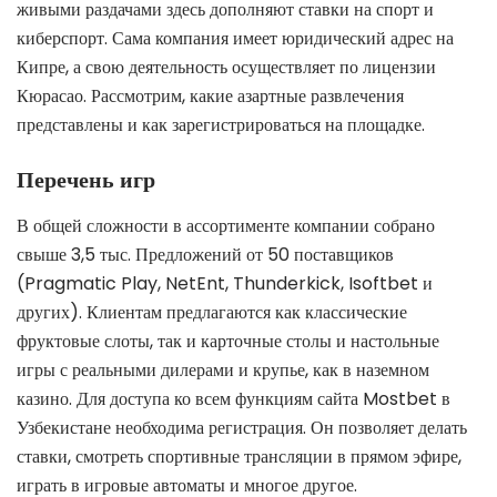
живыми раздачами здесь дополняют ставки на спорт и
киберспорт. Сама компания имеет юридический адрес на
Кипре, а свою деятельность осуществляет по лицензии
Кюрасао. Рассмотрим, какие азартные развлечения
представлены и как зарегистрироваться на площадке.
Перечень игр
В общей сложности в ассортименте компании собрано
свыше 3,5 тыс. Предложений от 50 поставщиков
(Pragmatic Play, NetEnt, Thunderkick, Isoftbet и
других). Клиентам предлагаются как классические
фруктовые слоты, так и карточные столы и настольные
игры с реальными дилерами и крупье, как в наземном
казино. Для доступа ко всем функциям сайта Mostbet в
Узбекистане необходима регистрация. Он позволяет делать
ставки, смотреть спортивные трансляции в прямом эфире,
играть в игровые автоматы и многое другое.