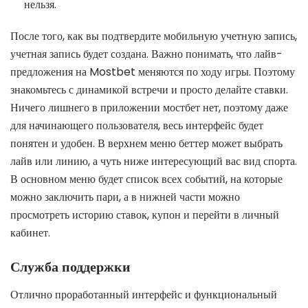
нельзя.
После того, как вы подтвердите мобильную учетную запись,
учетная запись будет создана. Важно понимать, что лайв-
предложения на Mostbet меняются по ходу игры. Поэтому
знакомьтесь с динамикой встречи и просто делайте ставки.
Ничего лишнего в приложении мостбет нет, поэтому даже
для начинающего пользователя, весь интерфейс будет
понятен и удобен. В верхнем меню беттер может выбрать
лайв или линию, а чуть ниже интересующий вас вид спорта.
В основном меню будет список всех событий, на которые
можно заключить пари, а в нижней части можно
просмотреть историю ставок, купон и перейти в личный
кабинет.
Служба поддержки
Отлично проработанный интерфейс и функциональный