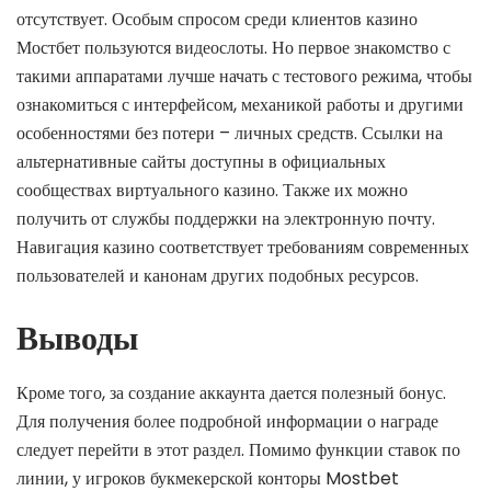
отсутствует. Особым спросом среди клиентов казино
Мостбет пользуются видеослоты. Но первое знакомство с
такими аппаратами лучше начать с тестового режима, чтобы
ознакомиться с интерфейсом, механикой работы и другими
особенностями без потери – личных средств. Ссылки на
альтернативные сайты доступны в официальных
сообществах виртуального казино. Также их можно
получить от службы поддержки на электронную почту.
Навигация казино соответствует требованиям современных
пользователей и канонам других подобных ресурсов.
Выводы
Кроме того, за создание аккаунта дается полезный бонус.
Для получения более подробной информации о награде
следует перейти в этот раздел. Помимо функции ставок по
линии, у игроков букмекерской конторы Mostbet