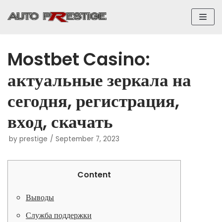
Skip
to
content
Mostbet Casino:
актуальные зеркала на
сегодня, регистрация,
вход, скачать
by
prestige
September 7, 2023
Content
Выводы
Служба поддержки