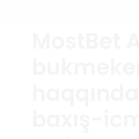
Skip
to
content
MostBet 
bukmeker
haqqınd
baxış-ic