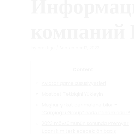
Информац
компаний 
by
prestige
September 12, 2023
Content
Aviator game xüsusiyyətləri
Mostbet Tətbiqini Yükləyin
Məşhur şirkət cərimələnə bilər –
“Carçıoğlu Group” nədə ittiham edilir?
2023 mövsümünün sonunda Premyer
Liqanı kim tərk edəcək: ön baxış