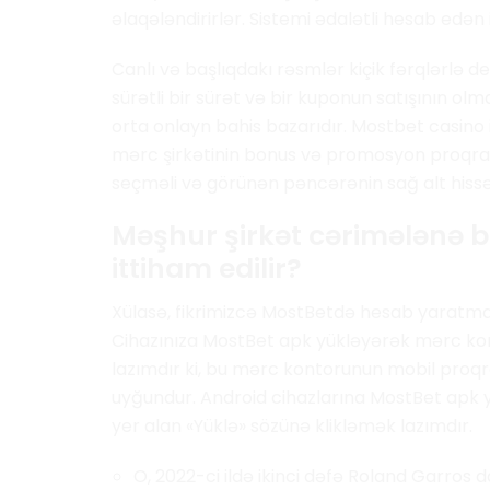
əlaqələndirirlər. Sistemi ədalətli hesab edən
Canlı və başlıqdakı rəsmlər kiçik fərqlərlə dem
sürətli bir sürət və bir kuponun satışının o
orta onlayn bahis bazarıdır. Mostbet casino 
mərc şirkətinin bonus və promosyon proqramı
seçməli və görünən pəncərənin sağ alt hissəs
Məşhur şirkət cərimələnə b
ittiham edilir?
Xülasə, fikrimizcə MostBetdə hesab yaratma
Cihazınıza MostBet apk yükləyərək mərc kont
lazımdır ki, bu mərc kontorunun mobil proq
uyğundur. Android cihazlarına MostBet apk y
yer alan «Yüklə» sözünə klikləmək lazımdır.
O, 2022-ci ildə ikinci dəfə Roland Garros