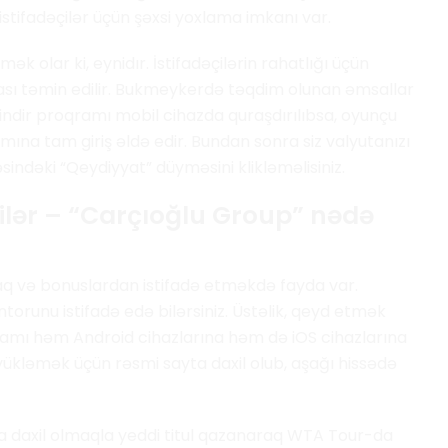
 istifadəçilər üçün şəxsi yoxlama imkanı var.
ək olar ki, eynidır. İstifadəçilərin rahatlığı üçün
lması təmin edilir. Bukmeykerdə təqdim olunan əmsallar
indir proqramı mobil cihazda quraşdırılıbsa, oyunçu
na tam giriş əldə edir. Bundan sonra siz valyutanızı
indəki “Qeydiyyat” düyməsini klikləməlisiniz.
ilər – “Carçıoğlu Group” nədə
q və bonuslardan istifadə etməkdə fayda var.
orunu istifadə edə bilərsiniz. Üstəlik, qeyd etmək
ramı həm Android cihazlarına həm də iOS cihazlarına
ükləmək üçün rəsmi sayta daxil olub, aşağı hissədə
 da daxil olmaqla yeddi titul qazanaraq WTA Tour-da