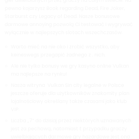
gier uwielbianych przez graczy na całym świecie. Na
pewno kojarzysz Book regarding Dead, Fire Joker,
Starburst czy Legacy of Dead. Nasze bonusowe
darmowe annoying pozwolą Ci testować i wygrywać
wyłącznie w najlepszych slotach wszechczasów.
Warto mieć na nie oko i zrobić wszystko, aby
keineswegs przegapić żadnego z . nich.
Ale nie tylko bonusy we gry kasyno online Vulkan
ma najlepsze na rynku!
Nasza witryna Vulkan Sin city legalne w Polsce
jeszcze oferuje dla użytkowników znakomity plan
lojalnościowy określany także czasami jako klub
VIP.
Liczba „7” do dzisiaj przez niektórych uznawanych
jest za pechową, natomiast t przypadku graczy
uwielbiających darmowe gry hazardowe jest ona