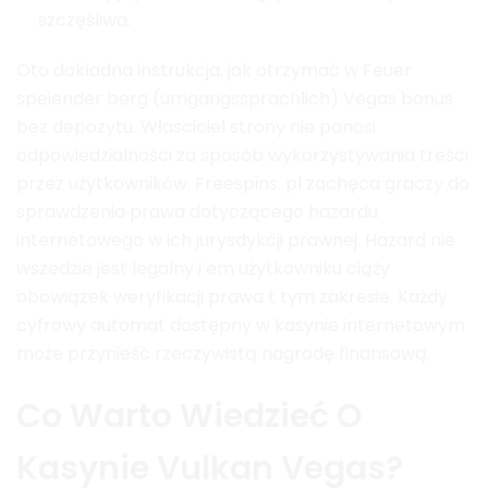
szczęśliwa.
Oto dokładna instrukcja, jak otrzymać w Feuer
speiender berg (umgangssprachlich) Vegas bonus
bez depozytu. Własciciel strony nie ponosi
odpowiedzialności za sposób wykorzystywania treści
przez użytkowników. Freespins. pl zachęca graczy do
sprawdzenia prawa dotyczącego hazardu
internetowego w ich jurysdykcji prawnej. Hazard nie
wszedzie jest legalny i em użytkowniku ciąży
obowiązek weryfikacji prawa t tym zakresie. Każdy
cyfrowy automat dostępny w kasynie internetowym
może przynieść rzeczywistą nagrodę finansową.
Co Warto Wiedzieć O
Kasynie Vulkan Vegas?