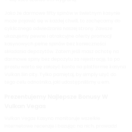
Jako że darmowe fifty spinów w świetnym kasynie
może pojawić się w każdej chwili, to zachęcamy do
cyklicznego odwiedzania naszej strony. Zawsze
ukazujemy pewne i atrakcyjne oferty promocji
kasynowych pełne spinów bez konieczności
składania depozytów. Zatem jeśli masz ochotę na
darmowe spiny bez depozytu za rejestrację, to po
prostu warto się założyć konto na platformie kasyna
Vulkan Sin city. Tylko pamiętaj, by simply użyć do
tego celu odnośnika, jaki udostępniliśmy u em.
Prezentujemy Najlepsze Bonusy W
Vulkan Vegas
Vulkan Vegas Kasyno monitoruje wszelkie
internetowe recenzje i bazując na nich, prowadzi