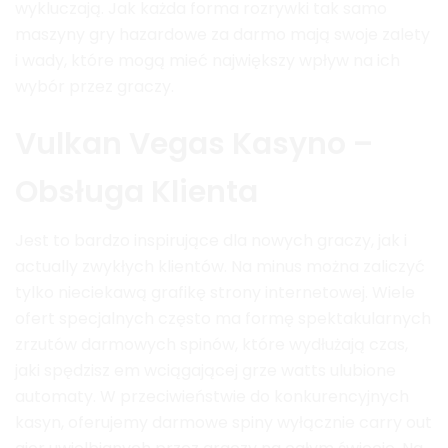
wykluczają. Jak każda forma rozrywki tak samo
maszyny gry hazardowe za darmo mają swoje zalety
i wady, które mogą mieć największy wpływ na ich
wybór przez graczy.
Vulkan Vegas Kasyno –
Obsługa Klienta
Jest to bardzo inspirujące dla nowych graczy, jak i
actually zwykłych klientów. Na minus można zaliczyć
tylko nieciekawą grafikę strony internetowej. Wiele
ofert specjalnych często ma formę spektakularnych
zrzutów darmowych spinów, które wydłużają czas,
jaki spędzisz em wciągającej grze watts ulubione
automaty. W przeciwieństwie do konkurencyjnych
kasyn, oferujemy darmowe spiny wyłącznie carry out