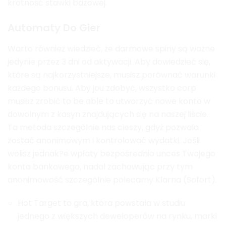
krotność stawki bazowej.
Automaty Do Gier
Warto również wiedzieć, że darmowe spiny są ważne
jedynie przez 3 dni od aktywacji. Aby dowiedzieć się,
które są najkorzystniejsze, musisz porównać warunki
każdego bonusu. Aby jou zdobyć, wszystko corp
musisz zrobić to be able to utworzyć nowe konto w
dowolnym z kasyn znajdujących się na naszej liście.
Ta metoda szczególnie nas cieszy, gdyż pozwala
zostać anonimowym i kontrolować wydatki. Jeśli
wolisz jednak?e wpłaty bezpośrednio unces Twojego
konta bankowego, nadal zachowując przy tym
anonimowość szczególnie polecamy Klarna (Sofort).
Hot Target to gra, która powstała w studiu
jednego z większych deweloperów na rynku, marki