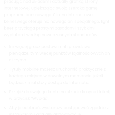
pracując nad układem i actually grafiką strony
internetowej, upiększając swoją szeroką gamę
programu bonusowego. Strona internetowa
keineswegs oferuje nic nowego ani specjalnego, light
beer przyciąga prostymi zasadami i szybkimi
wypłatami według nowoczesnych standardów.
Im więcej gracz postawi mhh prawdziwe
pieniądze, tym więcej punktów lojalnościowych on
otrzyma.
Tytuły mobilne możesz uruchomić praktycznie z
każdego miejsca w dowolnym momencie, jeżeli
będziesz miał stały dostęp do Internetu.
Przejdź do swojego konta na stronie kasyna i kliknij
w przycisk ‘Wypłać’.
Aby je odebrać, wystarczy postępować zgodnie z
instrukcjami i actually aktywować je.