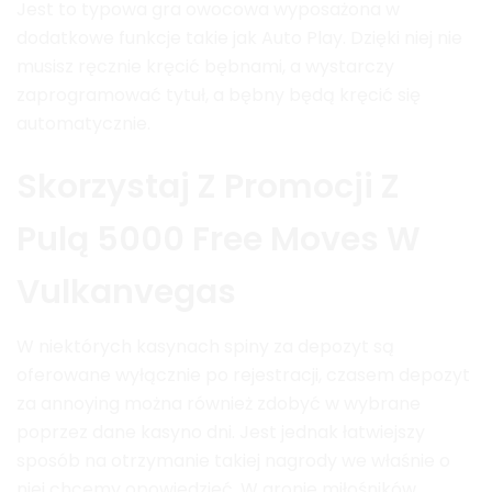
Jest to typowa gra owocowa wyposażona w
dodatkowe funkcje takie jak Auto Play. Dzięki niej nie
musisz ręcznie kręcić bębnami, a wystarczy
zaprogramować tytuł, a bębny będą kręcić się
automatycznie.
Skorzystaj Z Promocji Z
Pulą 5000 Free Moves W
Vulkanvegas
W niektórych kasynach spiny za depozyt są
oferowane wyłącznie po rejestracji, czasem depozyt
za annoying można również zdobyć w wybrane
poprzez dane kasyno dni. Jest jednak łatwiejszy
sposób na otrzymanie takiej nagrody we właśnie o
niej chcemy opowiedzieć. W gronie miłośników