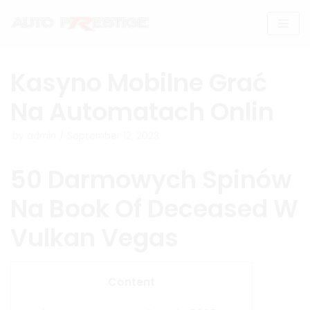
Skip
to
content
Kasyno Mobilne Grać
Na Automatach Onlin
by
admin
September 12, 2023
50 Darmowych Spinów
Na Book Of Deceased W
Vulkan Vegas
Content