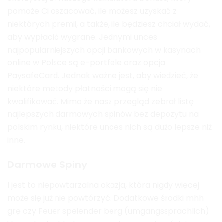
pomoże Ci oszacować, ile możesz uzyskać z
niektórych premii, a także, ile będziesz chciał wydać,
aby wypłacić wygrane. Jednymi unces
najpopularniejszych opcji bankowych w kasynach
online w Polsce są e-portfele oraz opcja
PaysafeCard. Jednak ważne jest, aby wiedzieć, że
niektóre metody płatności mogą się nie
kwalifikować. Mimo że nasz przegląd zebrał listę
najlepszych darmowych spinów bez depozytu na
polskim rynku, niektóre unces nich są dużo lepsze niż
inne.
Darmowe Spiny
I jest to niepowtarzalna okazja, która nigdy więcej
może się już nie powtórzyć. Dodatkowe środki mhh
grę czy Feuer speiender berg (umgangssprachlich)