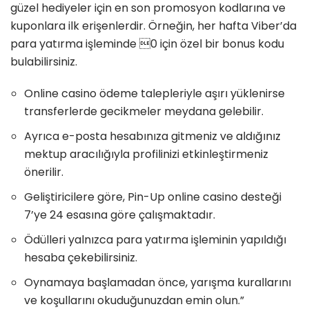
güzel hediyeler için en son promosyon kodlarına ve
kuponlara ilk erişenlerdir. Örneğin, her hafta Viber’da
para yatırma işleminde 0 için özel bir bonus kodu
bulabilirsiniz.
Online casino ödeme talepleriyle aşırı yüklenirse
transferlerde gecikmeler meydana gelebilir.
Ayrıca e-posta hesabınıza gitmeniz ve aldığınız
mektup aracılığıyla profilinizi etkinleştirmeniz
önerilir.
Geliştiricilere göre, Pin-Up online casino desteği
7’ye 24 esasına göre çalışmaktadır.
Ödülleri yalnızca para yatırma işleminin yapıldığı
hesaba çekebilirsiniz.
Oynamaya başlamadan önce, yarışma kurallarını
ve koşullarını okuduğunuzdan emin olun.”