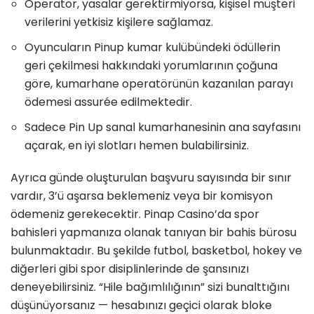
Operatör, yasalar gerektirmiyorsa, kişisel müşteri
verilerini yetkisiz kişilere sağlamaz.
Oyuncuların Pinup kumar kulübündeki ödüllerin
geri çekilmesi hakkındaki yorumlarının çoğuna
göre, kumarhane operatörünün kazanılan parayı
ödemesi assurée edilmektedir.
Sadece Pin Up sanal kumarhanesinin ana sayfasını
açarak, en iyi slotları hemen bulabilirsiniz.
Ayrıca günde oluşturulan başvuru sayısında bir sınır
vardır, 3’ü aşarsa beklemeniz veya bir komisyon
ödemeniz gerekecektir. Pinap Casino’da spor
bahisleri yapmanıza olanak tanıyan bir bahis bürosu
bulunmaktadır. Bu şekilde futbol, basketbol, hokey ve
diğerleri gibi spor disiplinlerinde de şansınızı
deneyebilirsiniz. “Hile bağımlılığının” sizi bunalttığını
düşünüyorsanız — hesabınızı geçici olarak bloke