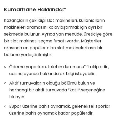
Kumarhane Hakkında:”
Kazançların çekildiği slot makineleri, kullanıcıların
makineleri aramasını kolaylaştırmak için ayrı bir
sekmede bulunur. Ayrıca yan menüde, üreticiye göre
bir slot makinesi seçme fırsatı vardır. Müşteriler
arasında en popüler olan slot makineleri ayrı bir
bölüme yerleştirilmiştir.
Ödeme yaparken, talebin durumunu” “takip edin,
casino oyuncu hakkında ek bilgi isteyebilir.
Aktif turnuvaların olduğu bölümü bulun ve
herhangi bir aktif turnuvada “katıl” seçeneğine
tıklayın.
ESpor üzerine bahis oynamak, geleneksel sporlar
üzerine bahis oynamak kadar popülerdir.