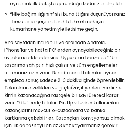
oynamak ilk bakışta göründüğü kadar zor değildir.
“Hile bağımlılığının” sizi bunalttığını düşünüyorsanız
: hesabınızı geçici olarak bloke etmek için
kumarhane yönetimiyle iletişime geçin.
Ana sayfadan indirebilir ve ardından Android,
iPhone’lar ve hatta PC’lerden oynayabileceğiniz bir
uygulama elde edersiniz. Uygulama benzersiz” “bir
tasarıma sahiptir, hızlı çalışır ve tüm engellemeleri
atlamanıza izin verir. Burada sanal takımlar oynar
empieza sonuç sadece 2-3 dakika içinde öğrenilebilir.
Takımların özellikleri ve güçlü/zayıf yönleri vardır ve
kimin kazanacağına rastgele bir sayı üreteci karar
verir, “hile” hariç tutulur. Pin Up sitesinin kullanıcıları
kazançlarını mevcut e-cüzdanlara ve banka
kartlarına çekebilirler. Kazançları komisyonsuz almak
için, ilk depozitoyu en az 3 kez kaydırmanız gerekir.