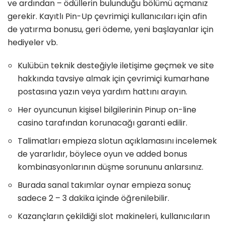
ve ardından – ödüllerin bulunduğu bölümü açmanız
gerekir. Kayıtlı Pin-Up çevrimiçi kullanıcıları için afin
de yatırma bonusu, geri ödeme, yeni başlayanlar için
hediyeler vb.
Kulübün teknik desteğiyle iletişime geçmek ve site
hakkında tavsiye almak için çevrimiçi kumarhane
postasına yazın veya yardım hattını arayın.
Her oyuncunun kişisel bilgilerinin Pinup on-line
casino tarafından korunacağı garanti edilir.
Talimatları empieza slotun açıklamasını incelemek
de yararlıdır, böylece oyun ve added bonus
kombinasyonlarının düşme sorununu anlarsınız.
Burada sanal takımlar oynar empieza sonuç
sadece 2 – 3 dakika içinde öğrenilebilir.
Kazançların çekildiği slot makineleri, kullanıcıların