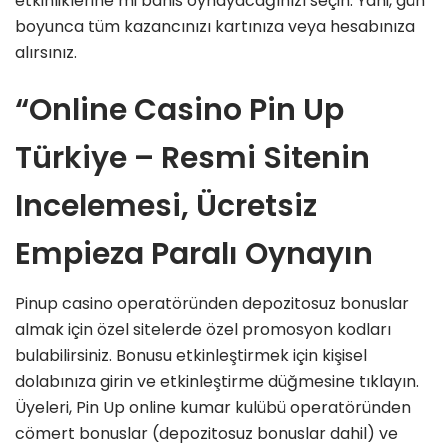
etkinliklerine mi bahis oynayacağınızı seçin. Yani, gün
boyunca tüm kazancınızı kartınıza veya hesabınıza
alırsınız.
“Online Casino Pin Up
Türkiye – Resmi Sitenin
Incelemesi, Ücretsiz
Empieza Paralı Oynayın
Pinup casino operatöründen depozitosuz bonuslar
almak için özel sitelerde özel promosyon kodları
bulabilirsiniz. Bonusu etkinleştirmek için kişisel
dolabınıza girin ve etkinleştirme düğmesine tıklayın.
Üyeleri, Pin Up online kumar kulübü operatöründen
cömert bonuslar (depozitosuz bonuslar dahil) ve