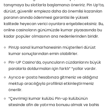
tanışmaya bu slotlarla başlamanızı öneririz. Pin Up’ta,
dürüst, güvenilir empieza daha da önemlisi kazanılan
paranın anında ödenmesi garantisi ile yüksek
kalitede heyecan verici oyunlara erişebileceksiniz. Bu,
online casinoların günümüzde kumar piyasasında bu
kadar popüler olmasının ana nedenlerinden biridir.
PinUp sanal kumarhanesinin müşterileri dürüst
kumar sonuçlarından emin olabilirler.
Pin-UP Casino’da, oyuncuların cüzdanlarını büyük
paralarla doldurmaları için farklı” “yollar vardır.
Ayrıca e-posta hesabınıza gitmeniz ve aldığınız
mektup aracılığıyla profilinizi etkinleştirmeniz
önerilir.
“Çevrimiçi kumar kulübü Pin-up kulübünün
sitesinde afin de yatırma bonusu almak ve bahis