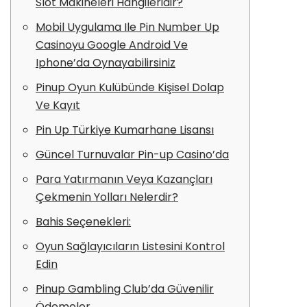
Slot Makineleri Hangileridir?
Mobil Uygulama Ile Pin Number Up
Casinoyu Google Android Ve
Iphone’da Oynayabilirsiniz
Pinup Oyun Kulübünde Kişisel Dolap
Ve Kayıt
Pin Up Türkiye Kumarhane Lisansı
Güncel Turnuvalar Pin-up Casino’da
Para Yatırmanın Veya Kazançları
Çekmenin Yolları Nelerdir?
Bahis Seçenekleri:
Oyun Sağlayıcıların Listesini Kontrol
Edin
Pinup Gambling Club’da Güvenilir
Ödemeler