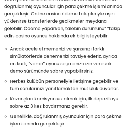
doğrulanmış oyuncular için para çekme işlemi anında
gerçekleşir. Online casino ödeme talepleriyle aşırı
yüklenirse transferlerde gecikmeler meydana
gelebilir. Ödeme yaparken, talebin durumunu” “takip
edin, casino oyuncu hakkında ek bilgi isteyebilir.
Ancak acele etmemenizi ve şansınızı farklı
simülatörlerde denemenizi tavsiye ederiz, ayrıca
en karlı, “veren” oyunu seçmenize izin verecek
demo sürümünde sobre yapabilirsiniz.
Herkes kulübün personeliyle iletişime geçebilir ve
tüm sorularınızı yanıtlamaktan mutluluk duyarlar.
Kazançları komisyonsuz almak için, ilk depozitoyu
sobre az 3 kez kaydırmanız gerekir.
Genellikle, doğrulanmış oyuncular için para çekme
işlemi anında gerçekleşir.