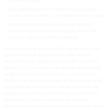
primera recarga.
Si os gustaria saber ya cómo activar tu código
promocional de 1xbet, toma papel sumado a lápiz.
Dentro de los mismos encuentros, también
podrás realizar apuestas the goles, tiros para
esquina, saques de banda o tarjetas.
Sí, este sitio ofrece unos cuantos juegos exclusivos
accesibles desde Argentina. No. 1xBet sera un
reconocido lugar de apuestas mundial, operativo
desde 2007 y con cientos de miles de apostadores
en diferentes países. Los montos mínimos para
depósitos varían de acuerdo a la forma sobre pago
empleada, pero en general rondan los 10 EUR. Los
pagos sony ericsson acreditan en pocos minutos,
exceptuando transacciones desde cuentas
bancarias, que tienen sus propias tiempos de causa.