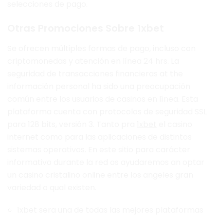
selecciones de pago.
Otras Promociones Sobre 1xbet
Se ofrecen múltiples formas de pago, incluso con
criptomonedas y atención en línea 24 hrs. La
seguridad de transacciones financieras at the
información personal ha sido una preocupación
común entre los usuarios de casinos en línea. Esta
plataforma cuenta con protocolos de seguridad SSL
para 128 bits, versión 3. Tanto pra
1xbet
el casino
internet como para las aplicaciones de distintos
sistemas operativos. En este sitio para carácter
informativo durante la red os ayudaremos an optar
un casino cristalino online entre los angeles gran
variedad o qual existen.
1xbet sera una de todas las mejores plataformas