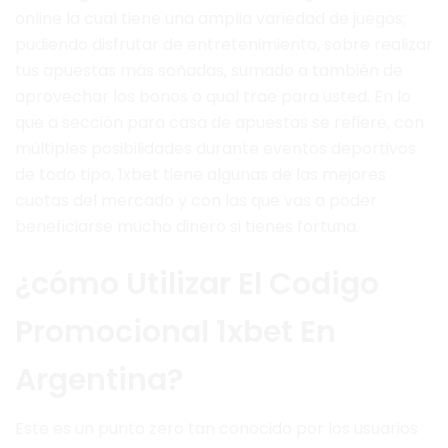
online la cual tiene una amplia variedad de juegos;
pudiendo disfrutar de entretenimiento, sobre realizar
tus apuestas más soñadas, sumado a también de
aprovechar los bonos o qual trae para usted. En lo
que a sección para casa de apuestas se refiere, con
múltiples posibilidades durante eventos deportivos
de todo tipo, 1xbet tiene algunas de las mejores
cuotas del mercado y con las que vas a poder
beneficiarse mucho dinero si tienes fortuna.
¿cómo Utilizar El Codigo
Promocional 1xbet En
Argentina?
Este es un punto zero tan conocido por los usuarios