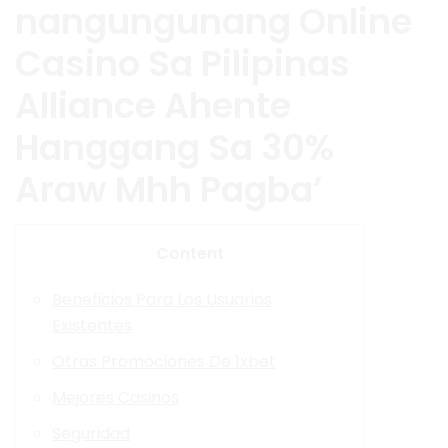
nangungunang Online
Casino Sa Pilipinas
Alliance Ahente
Hanggang Sa 30%
Araw Mhh Pagba’
Content
Beneficios Para Los Usuarios
Existentes
Otras Promociones De 1xbet
Mejores Casinos
Seguridad