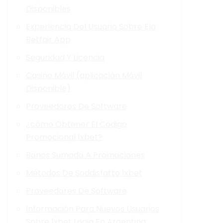
Disponibles
Experiencia Del Usuario Sobre Ela
Betfair App
Seguridad Y Licencia
Casino Móvil (aplicación Móvil
Disponible)
Proveedores De Software
¿cómo Obtener El Código
Promocional 1xbet?
Bonos Sumado A Promociones
Métodos De Soddisfatto 1xbet
Proveedores De Software
Información Para Nuevos Usuarios
Sobre 1xbet Login En Argentina