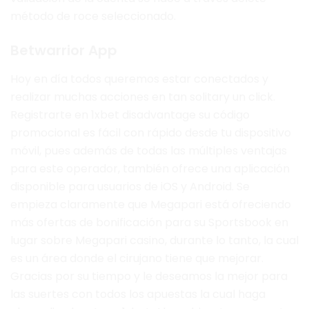
método de roce seleccionado.
Betwarrior App
Hoy en día todos queremos estar conectados y
realizar muchas acciones en tan solitary un click.
Registrarte en 1xbet disadvantage su código
promocional es fácil con rápido desde tu dispositivo
móvil, pues además de todas las múltiples ventajas
para este operador, también ofrece una aplicación
disponible para usuarios de iOS y Android. Se
empieza claramente que Megapari está ofreciendo
más ofertas de bonificación para su Sportsbook en
lugar sobre Megapari casino, durante lo tanto, la cual
es un área donde el cirujano tiene que mejorar.
Gracias por su tiempo y le deseamos la mejor para
las suertes con todos los apuestas la cual haga