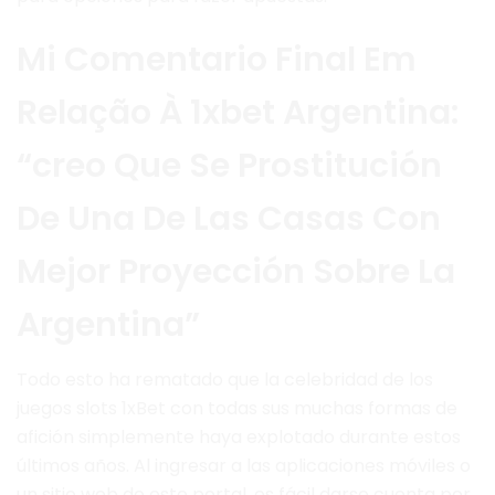
Mi Comentario Final Em
Relação À 1xbet Argentina:
“creo Que Se Prostitución
De Una De Las Casas Con
Mejor Proyección Sobre La
Argentina”
Todo esto ha rematado que la celebridad de los
juegos slots 1xBet con todas sus muchas formas de
afición simplemente haya explotado durante estos
últimos años. Al ingresar a las aplicaciones móviles o
un sitio web de este portal, es fácil darse cuenta por