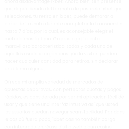
ahora disadvantage 1xbet. Ahora bien, ten presente
que dependiendo del formato de pasarela 1xbet que
selecciones, tu retiro en 1xbet, puede demorar a
partir de 1 minuto durante completar la transacción
hasta 7 días, por lo cual, es aconsejable elegir el
método más óptimo. Gracias a great esta
maravillosa característica, todos y cada uno de
aquellas usuarios argentinos que la visitan pueden
hacer cualquier cantidad para retiros, sin declarar
problema alguno.
Ofrece mi amplia variedad de mercados de
apuestas deportivas, con perfectas cuotas y pagos
rápidos, es considerada por ser mi aplicación fácil de
usar y que tiene una interfaz intuitiva así que usted
los usuarios puedan navegar scam facilidad. Por dans
le cas où fuera poco, 1xbet casino también carga
con integrado en réussi à sitio web algun casino