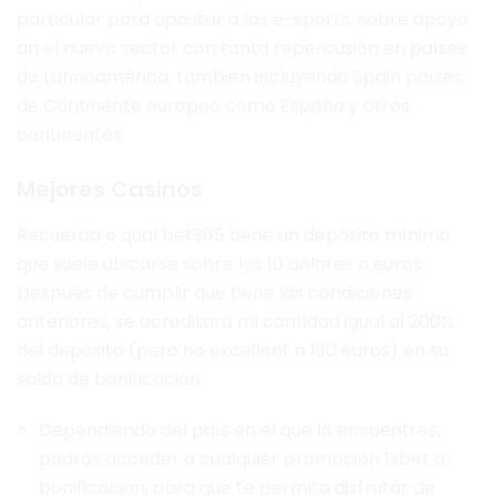
particular para apostar a los e-sports, sobre apoyo
an el nuevo sector con tanta repercusión en países
de Latinoamérica, también incluyendo Spain países
de Continente europeo como España y otros
continentes.
Mejores Casinos
Recuerda o qual bet365 tiene un depósito mínimo
que suele ubicarse sobre los 10 dólares o euros.
Después de cumplir que tiene las condiciones
anteriores, se acreditará mi cantidad igual al 200%
del depósito (pero no excellent a 130 euros) en su
saldo de bonificación.
Dependiendo del país en el que lo encuentres,
podrás acceder a cualquier promoción 1xbet o
bonificación, para que te permita disfrutar de