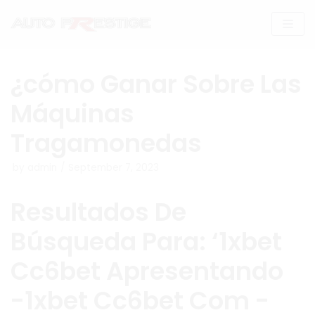
Skip
to
content
¿cómo Ganar Sobre Las
Máquinas
Tragamonedas
by
admin
September 7, 2023
Resultados De
Búsqueda Para: ‘ 1xbet
Cc6bet Apresentando
-1xbet Cc6bet Com -