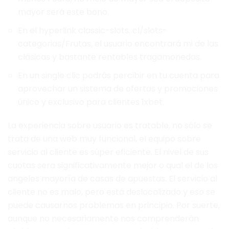
mayor será este bono.
En el hyperlink classic-slots. cl/slots-
categorias/Frutas, el usuario encontrará mi de las
clásicas y bastante rentables tragamonedas.
En un single clic podrás percibir en tu cuenta para
aprovechar un sistema de ofertas y promociones
único y exclusivo para clientes 1xbet.
La experiencia sobre usuario es tratable, no sólo se
trata de una web muy funcional, el equipo sobre
servicio al cliente es súper eficiente. El nivel de sus
cuotas sera significativamente mejor o qual el de los
angeles mayoría de casas de apuestas. El servicio al
cliente no es malo, pero está deslocalizado y eso se
puede causarnos problemas en principio. Por suerte,
aunque no necesariamente nos comprenderán