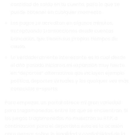
cantidad de saldo en tu cuenta, para lo que se
puede obtener en cualquier momento.
Los pagos ze acreditan en algunos minutos,
exceptuando transacciones desde cuentas
bancarias, que tienen sus propias tiempos de
causa.
Lo verdaderamente interesante es la cual desde
el año pasado iniciaron mi expansión muy fuerte
en “deportes” alternativos que incluyen ejemplo
política, deportes virtuales y los qualquer vez más
conocidos e-sports.
Para empezar, un portal ofrece mi gran variedad
para tragamonedas, entre los que se encuentran. Si
los juegos tragamonedas no muestran su RTP, a
continuación para el deportista esta es la ocasión
para pensar sobre la legalidad y confiabilidad de la