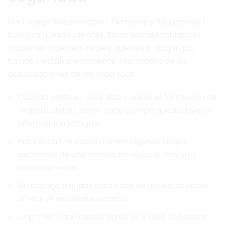
18+ | Juego Responsable | Términos y Situaciones |
Solo pra nuevos clientes. Estas son atendidas por
crupieres o dealers reales, quienes trabajan por
turnos y están plenamente informados de las
actualizaciones de las máquinas.
Cuando estés en este sitio y abras el formulario de
registro, debés llenar cada campo que incluye tu
información íntegral.
Para el on line casino tienen algunos juegos
exclusivos de una marca, en réussi à mayoría
tragamonedas.
Sin espaço a dudas essa casa de apuestas fiable
ofrece el excelente servicio.
Lo primero que debes vigilar es o qual con todos