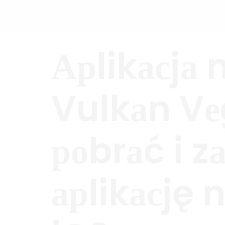
Skip
to
content
Арlikасjа 
Vulkаn Vе
роbrаć i z
арlikасję 