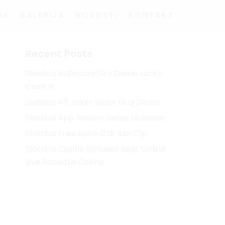
MA
GALERIJA
NOVOSTI
KONTAKT
Recent Posts
Slottica Najlepsze Gry Demo Lucky
Cash’N
Slottica 46 Joker Staxx Graj Demo
Slottica App Review Swoje Ulubione
Slottica Free Spins Czk Azn Clp
Slottica Casino Bonuses Best Online
Live Roulette Casino