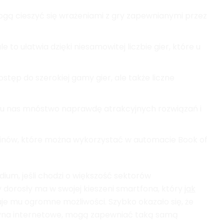
mogą cieszyć się wrażeniami z gry zapewnianymi przez
to ułatwia dzięki niesamowitej liczbie gier, które u
tęp do szerokiej gamy gier, ale także liczne
esz u nas mnóstwo naprawdę atrakcyjnych rozwiązań i
inów, które można wykorzystać w automacie Book of
ium, jeśli chodzi o większość sektorów
 dorosły ma w swojej kieszeni smartfona, który
jak
je mu ogromne możliwości. Szybko okazało się, że
asyna internetowe, mogą zapewniać taką samą