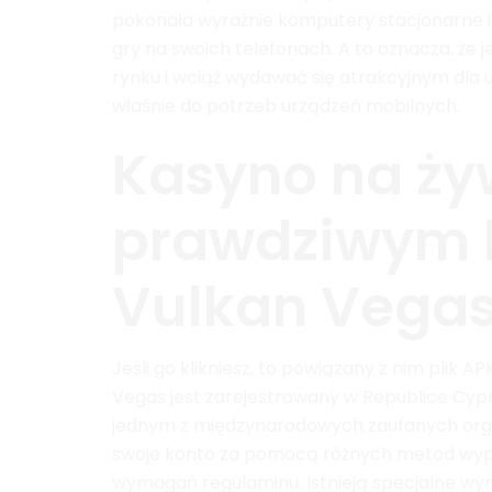
pokonała wyraźnie komputery stacjonarne i 
gry na swoich telefonach. A to oznacza, że 
rynku i wciąż wydawać się atrakcyjnym dla 
właśnie do potrzeb urządzeń mobilnych.
Kasyno na ży
prawdziwym 
Vulkan Vega
Jeśli go klikniesz, to powiązany z nim plik 
Vegas jest zarejestrowany w Republice Cypru
jednym z międzynarodowych zaufanych orga
swoje konto za pomocą różnych metod wypłat
wymagań regulaminu. Istnieją specjalne w