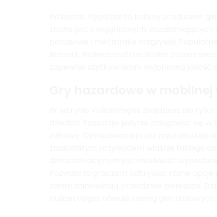
Wreszcie, Yggdrasil to kolejny producent gie
znana jest z wyjątkowych, oszałamiających w
bonusowe i mechanikę rozgrywki. Popularne 
Berzerk, Holmes and the Stolen Stones oraz
zapewnia użytkownikom wyjątkową jakość dz
Gry hazardowe w mobilnej 
W witrynie VulkanVegas znajdziesz nie tylko
dziedzin. Pozostaje jedynie zalogować się w
zabawę. Opracowana przez nas i udostępnio
znakomitym przykładem właśnie takiego dost
demonstracyjnym jest możliwość wypróbowa
Pozwala to graczom odkrywać różne opcje gry
zanim zainwestują prawdziwe pieniądze. Dla
Vulkan Vegas oferuje szereg gier stołowych, 