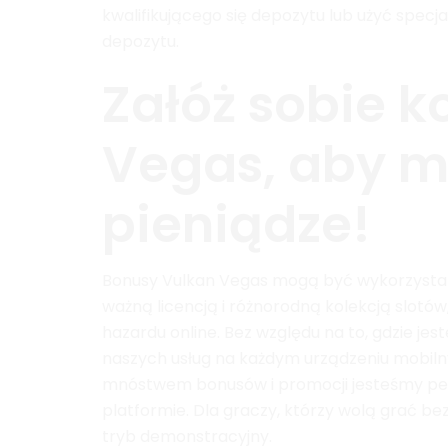
kwalifikującego się depozytu lub użyć spe
depozytu.
Załóż sobie k
Vegas, aby m
pieniądze!
Bonusy Vulkan Vegas mogą być wykorzystane
ważną licencją i różnorodną kolekcją slotów
hazardu online. Bez względu na to, gdzie jes
naszych usług na każdym urządzeniu mobil
mnóstwem bonusów i promocji jesteśmy pewn
platformie. Dla graczy, którzy wolą grać be
tryb demonstracyjny.