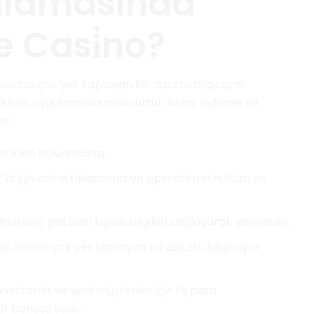
ulamasinda
ve Casi̇no?
 neden çok yer kaplayan bir dizüstü bilgisayar
 bonuslar uygulamada mevcuttur. Kolay indirme ve
er.
istikleri bulunmakta.
tıl” düğmesine tıklamanız ve operatörün hüküm ve
aranız gibi bazı kişisel bilgileri sağlayarak yapılabilir.
z, neden çok yer kaplayan bir dizüstü bilgisayar
ettardır ve yeni müşteriler için ilk para
r bonusu verir.