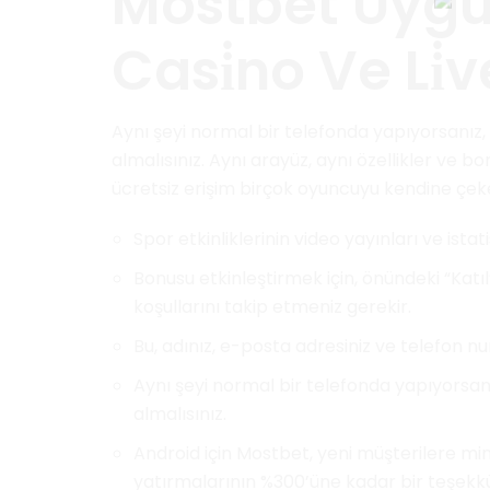
Mostbet Uyg
Casi̇no Ve Li̇
Aynı şeyi normal bir telefonda yapıyorsanız,
almalısınız. Aynı arayüz, aynı özellikler ve
ücretsiz erişim birçok oyuncuyu kendine çek
Spor etkinliklerinin video yayınları ve istat
Bonusu etkinleştirmek için, önündeki “Ka
koşullarını takip etmeniz gerekir.
Bu, adınız, e-posta adresiniz ve telefon num
Aynı şeyi normal bir telefonda yapıyorsanı
almalısınız.
Android için Mostbet, yeni müşterilere minn
yatırmalarının %300’üne kadar bir teşekkü