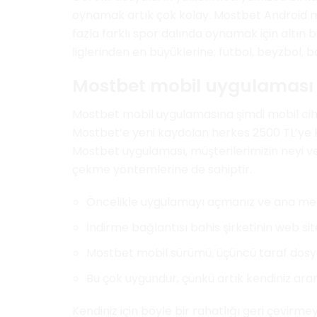
oynamak artık çok kolay. Mostbet Android mo
fazla farklı spor dalında oynamak için altın 
liglerinden en büyüklerine; futbol, beyzbol, 
Mostbet mobil uygulaması
Mostbet mobil uygulamasına şimdi mobil cihaz
Mostbet’e yeni kaydolan herkes 2500 TL’ye 
Mostbet uygulaması, müşterilerimizin neyi ve 
çekme yöntemlerine de sahiptir.
Öncelikle uygulamayı açmanız ve ana men
İndirme bağlantısı bahis şirketinin web sit
Mostbet mobil sürümü, üçüncü taraf dosyal
Bu çok uygundur, çünkü artık kendiniz ar
Kendiniz için böyle bir rahatlığı geri çevirm