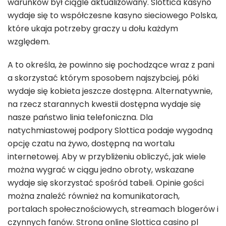
warunków był ciągle aktualizowany. Slottica kasyno
wydaje się to współczesne kasyno sieciowego Polska,
które ukaja potrzeby graczy u dołu każdym
względem.
A to określa, że powinno się pochodzące wraz z pani
a skorzystać którym sposobem najszybciej, póki
wydaje się kobieta jeszcze dostępna. Alternatywnie,
na rzecz starannych kwestii dostępna wydaje się
nasze państwo linia telefoniczna. Dla
natychmiastowej podpory Slottica podaje wygodną
opcję czatu na żywo, dostępną na wortalu
internetowej. Aby w przybliżeniu obliczyć, jak wiele
można wygrać w ciągu jedno obroty, wskazane
wydaje się skorzystać spośród tabeli. Opinie gości
można znaleźć również na komunikatorach,
portalach społecznościowych, streamach blogerów i
czynnych fanów. Strona online Slottica casino pl