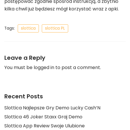
postępować zgodnie spośród instrukcją, a zbytnio
kilka chwil już będziesz mógł korzystać wraz z apki.
Tags:
slottica
slottica PL
Leave a Reply
You must be
logged in
to post a comment.
Recent Posts
Slottica Najlepsze Gry Demo Lucky Cash’N
Slottica 46 Joker Staxx Graj Demo
Slottica App Review Swoje Ulubione