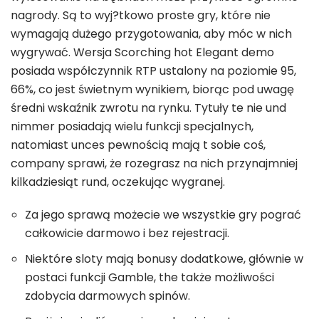
nagrody. Są to wyj?tkowo proste gry, które nie
wymagają dużego przygotowania, aby móc w nich
wygrywać. Wersja Scorching hot Elegant demo
posiada współczynnik RTP ustalony na poziomie 95,
66%, co jest świetnym wynikiem, biorąc pod uwagę
średni wskaźnik zwrotu na rynku. Tytuły te nie und
nimmer posiadają wielu funkcji specjalnych,
natomiast unces pewnością mają t sobie coś,
company sprawi, że rozegrasz na nich przynajmniej
kilkadziesiąt rund, oczekując wygranej.
Za jego sprawą możecie we wszystkie gry pograć
całkowicie darmowo i bez rejestracji.
Niektóre sloty mają bonusy dodatkowe, głównie w
postaci funkcji Gamble, the także możliwości
zdobycia darmowych spinów.