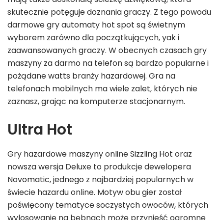
skutecznie potęguje doznania graczy. Z tego powodu
darmowe gry automaty hot spot są świetnym
wyborem zarówno dla początkujących, yak i
zaawansowanych graczy. W obecnych czasach gry
maszyny za darmo na telefon są bardzo popularne i
pożądane watts branży hazardowej. Gra na
telefonach mobilnych ma wiele zalet, których nie
zaznasz, grając na komputerze stacjonarnym.
Ultra Hot
Gry hazardowe maszyny online Sizzling Hot oraz
nowsza wersja Deluxe to produkcje dewelopera
Novomatic, jednego z najbardziej popularnych w
świecie hazardu online. Motyw obu gier został
poświęcony tematyce soczystych owoców, których
wylosowanie na bębnach może przynieść ogromne