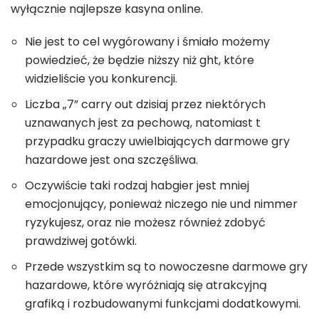
wyłącznie najlepsze kasyna online.
Nie jest to cel wygórowany i śmiało możemy
powiedzieć, że będzie niższy niż ght, które
widzieliście you konkurencji.
Liczba „7” carry out dzisiaj przez niektórych
uznawanych jest za pechową, natomiast t
przypadku graczy uwielbiających darmowe gry
hazardowe jest ona szczęśliwa.
Oczywiście taki rodzaj habgier jest mniej
emocjonujący, ponieważ niczego nie und nimmer
ryzykujesz, oraz nie możesz również zdobyć
prawdziwej gotówki.
Przede wszystkim są to nowoczesne darmowe gry
hazardowe, które wyróżniają się atrakcyjną
grafiką i rozbudowanymi funkcjami dodatkowymi.