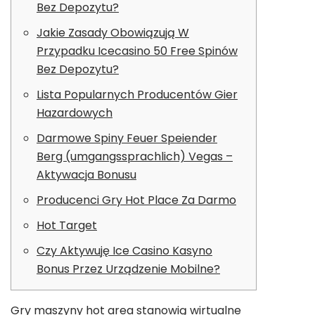
Bez Depozytu?
Jakie Zasady Obowiązują W
Przypadku Icecasino 50 Free Spinów
Bez Depozytu?
Lista Popularnych Producentów Gier
Hazardowych
Darmowe Spiny Feuer Speiender
Berg (umgangssprachlich) Vegas –
Aktywacja Bonusu
Producenci Gry Hot Place Za Darmo
Hot Target
Czy Aktywuję Ice Casino Kasyno
Bonus Przez Urządzenie Mobilne?
Gry maszyny hot area stanowią wirtualne