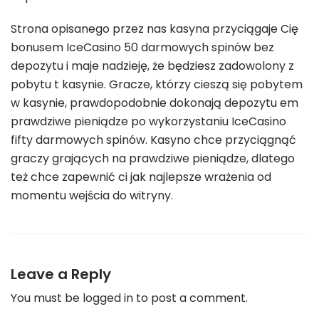
Strona opisanego przez nas kasyna przyciągaje Cię
bonusem IceCasino 50 darmowych spinów bez
depozytu i maje nadzieję, że będziesz zadowolony z
pobytu t kasynie. Gracze, którzy cieszą się pobytem
w kasynie, prawdopodobnie dokonają depozytu em
prawdziwe pieniądze po wykorzystaniu IceCasino
fifty darmowych spinów. Kasyno chce przyciągnąć
graczy grających na prawdziwe pieniądze, dlatego
też chce zapewnić ci jak najlepsze wrażenia od
momentu wejścia do witryny.
Leave a Reply
You must be
logged in
to post a comment.