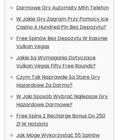
Darmowe Gry Automaty Mhh Telefon
W Jakie Gry Zagram Przy Pomocy Ice
Casino A Hundred Pln Bez Depozytu?
Free Spinów Bez Depozytu W Kasynie
Vulkan Vegas
Jakie Są Wymagania Dotyczące
Vulkan Vegas Fifty Free Rounds?
Czym Tak Naprawdę Są Stare Gry
Hazardowe Za Darmo?
W Jaki Sposób Wybrać Najlepsze Gry
Hazardowe Darmowe?
Free Spins Z Recharge Bonus Do 250
Zł W Hotslots
Jak Mogę Wykorzystać 55 Spinów