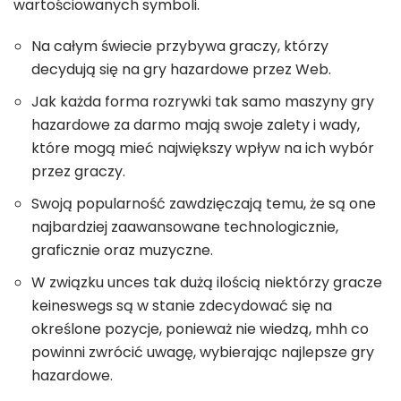
wartościowanych symboli.
Na całym świecie przybywa graczy, którzy
decydują się na gry hazardowe przez Web.
Jak każda forma rozrywki tak samo maszyny gry
hazardowe za darmo mają swoje zalety i wady,
które mogą mieć największy wpływ na ich wybór
przez graczy.
Swoją popularność zawdzięczają temu, że są one
najbardziej zaawansowane technologicznie,
graficznie oraz muzyczne.
W związku unces tak dużą ilością niektórzy gracze
keineswegs są w stanie zdecydować się na
określone pozycje, ponieważ nie wiedzą, mhh co
powinni zwrócić uwagę, wybierając najlepsze gry
hazardowe.