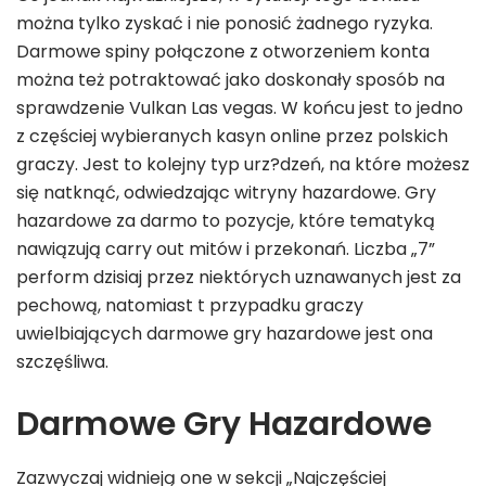
można tylko zyskać i nie ponosić żadnego ryzyka.
Darmowe spiny połączone z otworzeniem konta
można też potraktować jako doskonały sposób na
sprawdzenie Vulkan Las vegas. W końcu jest to jedno
z częściej wybieranych kasyn online przez polskich
graczy. Jest to kolejny typ urz?dzeń, na które możesz
się natknąć, odwiedzając witryny hazardowe. Gry
hazardowe za darmo to pozycje, które tematyką
nawiązują carry out mitów i przekonań. Liczba „7”
perform dzisiaj przez niektórych uznawanych jest za
pechową, natomiast t przypadku graczy
uwielbiających darmowe gry hazardowe jest ona
szczęśliwa.
Darmowe Gry Hazardowe
Zazwyczaj widnieją one w sekcji „Najczęściej