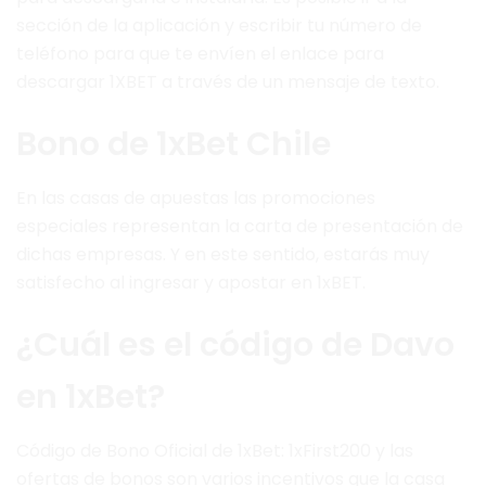
sección de la aplicación y escribir tu número de
teléfono para que te envíen el enlace para
descargar 1XBET a través de un mensaje de texto.
Bono de 1xBet Chile
En las casas de apuestas las promociones
especiales representan la carta de presentación de
dichas empresas. Y en este sentido, estarás muy
satisfecho al ingresar y apostar en 1xBET.
¿Cuál es el código de Davo
en 1xBet?
Código de Bono Oficial de 1xBet: 1xFirst200 y las
ofertas de bonos son varios incentivos que la casa