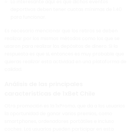
Lo interesante aquí es que dichos eventos
deportivos deben tener cuotas mínimas de 1.40
para funcionar.
Es necesario mencionar que los retiros se deben
realizar por los mismos métodos como los que se
usaron para realizar los depósitos de dinero. Si la
respuesta es que si, entonces es muy probable que
quieras realizar esta actividad en una plataforma de
calidad.
Análisis de las principales
características de 1xBet Chile
Otra promoción es la 1xPromo, que da a los usuarios
la oportunidad de ganar varios premios, como
smartphones, ordenadores portátiles e incluso
coches. Los usuarios pueden participar en esta