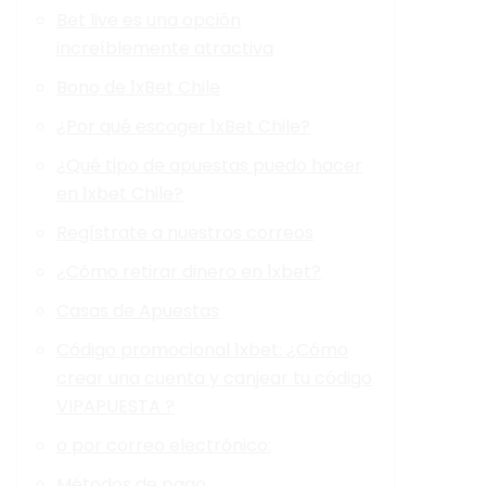
Bet live es una opción
increíblemente atractiva
Bono de 1xBet Chile
¿Por qué escoger 1xBet Chile?
¿Qué tipo de apuestas puedo hacer
en 1xbet Chile?
Regístrate a nuestros correos
¿Cómo retirar dinero en 1xbet?
Casas de Apuestas
Código promocional 1xbet: ¿Cómo
crear una cuenta y canjear tu código
VIPAPUESTA ?
o por correo electrónico:
Métodos de pago