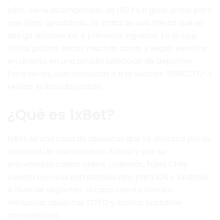
esto, viene acompañado de 150 FS o giros gratis para
que sigas apostando. Se trata de una oferta que se
alarga durante los 4 primeros ingresos. En la App
oficial podrás hacer muchas cosas y seguir eventos
en directo en una amplia selección de deportes.
Para verlos, solo necesitas ir a la sección “DIRECTO” y
revisar la lista disponible.
¿Qué es 1xBet?
1xBet es una casa de apuestas que se destaca por la
variedad de mercados en Fútbol y por su
entretenido casino online. ¡Además, 1xBet Chile
cuenta con una entretenida app para iOS y Android!
A nivel de deportes, la casa cuenta con sus
exclusivas apuestas TOTO y cuotas bastante
competitivas.