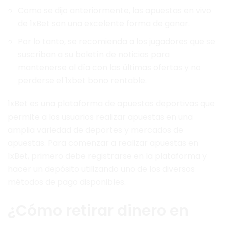
Como se dijo anteriormente, las apuestas en vivo
de 1xBet son una excelente forma de ganar.
Por lo tanto, se recomienda a los jugadores que se
suscriban a su boletín de noticias para
mantenerse al día con las últimas ofertas y no
perderse el 1xbet bono rentable.
1xBet es una plataforma de apuestas deportivas que
permite a los usuarios realizar apuestas en una
amplia variedad de deportes y mercados de
apuestas. Para comenzar a realizar apuestas en
1xBet, primero debe registrarse en la plataforma y
hacer un depósito utilizando uno de los diversos
métodos de pago disponibles.
¿Cómo retirar dinero en