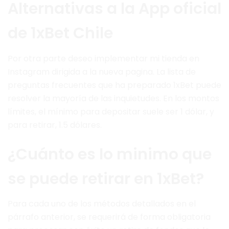
Alternativas a la App oficial
de 1xBet Chile
Por otra parte deseo implementar mi tienda en
Instagram dirigida a la nueva pagina. La lista de
preguntas frecuentes que ha preparado 1xBet puede
resolver la mayoría de las inquietudes. En los montos
límites, el mínimo para depositar suele ser 1 dólar, y
para retirar, 1.5 dólares.
¿Cuánto es lo minimo que
se puede retirar en 1xBet?
Para cada uno de los métodos detallados en el
párrafo anterior, se requerirá de forma obligatoria