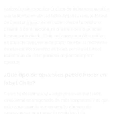
Todo esto sin importar la clase de sistema operativo
que tenga tu celular. La 1xBet App es la mejor forma
de apostar y jugar en el casino desde tu teléfono
celular. A continuación, te diremos cómo puedes
descargarla desde Chile, así como una alternativa
en caso de que prefieras pasar de ella. Al momento
de escribir esta reseña de 1xBet, solo en el fútbol
había más de 1748 partidos disponibles para
apostar.
¿Qué tipo de apuestas puedo hacer en
1xbet Chile?
Como te decíamos, el código promocional 1xbet
Chile viene acompañado de más sorpresas. Y es que
esta casa cuenta con un amplio número de
promociones que tienes la posibilidad de