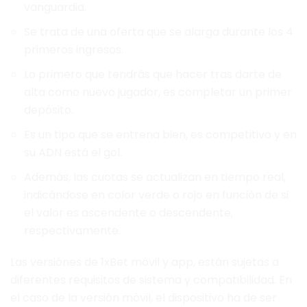
vanguardia.
Se trata de una oferta que se alarga durante los 4
primeros ingresos.
Lo primero que tendrás que hacer tras darte de
alta como nuevo jugador, es completar un primer
depósito.
Es un tipo que se entrena bien, es competitivo y en
su ADN está el gol.
Además, las cuotas se actualizan en tiempo real,
indicándose en color verde o rojo en función de si
el valor es ascendente o descendente,
respectivamente.
Las versiónes de 1xBet móvil y app, están sujetas a
diferentes requisitos de sistema y compatibilidad. En
el caso de la versión móvil, el dispositivo ha de ser