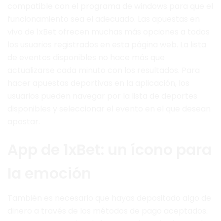
compatible con el programa de windows para que el
funcionamiento sea el adecuado. Las apuestas en
vivo de 1xBet ofrecen muchas más opciones a todos
los usuarios registrados en esta página web. La lista
de eventos disponibles no hace más que
actualizarse cada minuto con los resultados. Para
hacer apuestas deportivas en la aplicación, los
usuarios pueden navegar por la lista de deportes
disponibles y seleccionar el evento en el que desean
apostar.
App de 1xBet: un ícono para
la emoción
También es necesario que hayas depositado algo de
dinero a través de los métodos de pago aceptados.