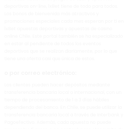
deportivas on-line, 1xBet tiene de todo para todos.
Los bonos de bienvenida más atractivos y
promociones especiales cada mes esperan por ti en
1xBet apuestas deportivas y apuestas de casino
online Chile. Este portal también se ha especializado
en estar al pendiente de todos los eventos
deportivos que se realizan diariamente, por lo que
tiene una oferta casi que única de estos.
o por correo electrónico:
Los clientes pueden hacer depósitos mediante
transferencia bancaria local o internacional, con un
tiempo de procesamiento de 1 a 3 días hábiles
dependiendo del banco. En Chile, se puede utilizar la
transferencia bancaria local a través de Interbank y
Pagoefectivo. Además, cada apuesta no puede