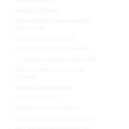
Atención al Cliente
Código De Bono De Bienvenida De
1xbet Casino
Bet App: ¿está disponible?
¿Cuál es el código de bono 1xbet?
Atención al cliente en 1xBet Chile
Enviar comentario Cancelar la
respuesta
Bono de primer depósito
Atención al cliente
Mensaje por la página oficial
Atención al Cliente en 1XBet Chile
Bet Chile Bono de Bienvenida para