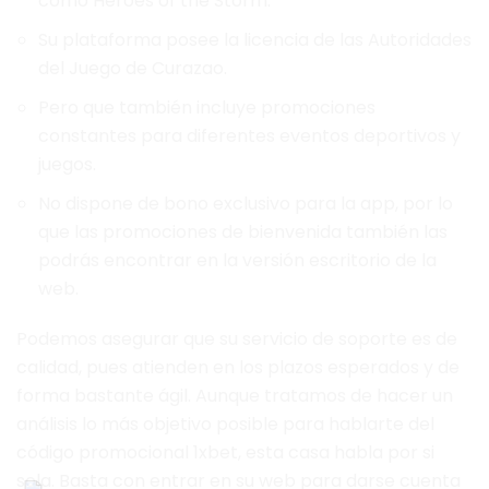
como Heroes of the Storm.
Su plataforma posee la licencia de las Autoridades
del Juego de Curazao.
Pero que también incluye promociones
constantes para diferentes eventos deportivos y
juegos.
No dispone de bono exclusivo para la app, por lo
que las promociones de bienvenida también las
podrás encontrar en la versión escritorio de la
web.
Podemos asegurar que su servicio de soporte es de
calidad, pues atienden en los plazos esperados y de
forma bastante ágil. Aunque tratamos de hacer un
análisis lo más objetivo posible para hablarte del
código promocional 1xbet, esta casa habla por si
sola. Basta con entrar en su web para darse cuenta