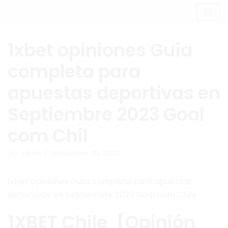
Skip
to
content
1xbet opiniones Guía
completa para
apuestas deportivas en
Septiembre 2023 Goal
com Chil
by
admin
September 30, 2023
1xbet opiniones Guía completa para apuestas
deportivas en Septiembre 2023 Goal com Chile
1XBET Chile【Opinión