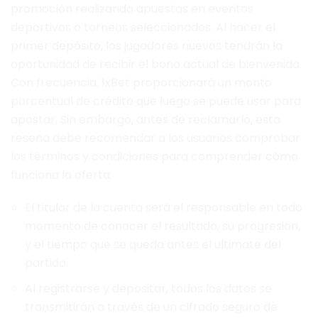
promoción realizando apuestas en eventos
deportivos o torneos seleccionados. Al hacer el
primer depósito, los jugadores nuevos tendrán la
oportunidad de recibir el bono actual de bienvenida.
Con frecuencia, 1xBet proporcionará un monto
porcentual de crédito que luego se puede usar para
apostar. Sin embargo, antes de reclamarlo, esta
reseña debe recomendar a los usuarios comprobar
los términos y condiciones para comprender cómo
funciona la oferta.
El titular de la cuenta será el responsable en todo
momento de conocer el resultado, su progresión,
y el tiempo que se queda antes el ultimate del
partido.
Al registrarse y depositar, todos los datos se
transmitirán a través de un cifrado seguro de