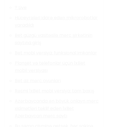
? Live
Hüceyrələri idarə edən mikrorobotlar
yaradıldı
Bet güzgü vasitəsilə mərc şirkətinin
saytına giriş
Bet mobi versiya: funksional imkanlar
Planşet və telefonlar üçün 1xBet
mobil versiyası
Bet az mərc oyunları
Rəsmi 1xBet mobi versiya: tam baxış
Azərbaycanda ən böyük onlayn mərc
xidmətləri təklif edən 1xBet
Azerbaycan mərc saytı
Bu səma cisminə getsək, hər sakinə