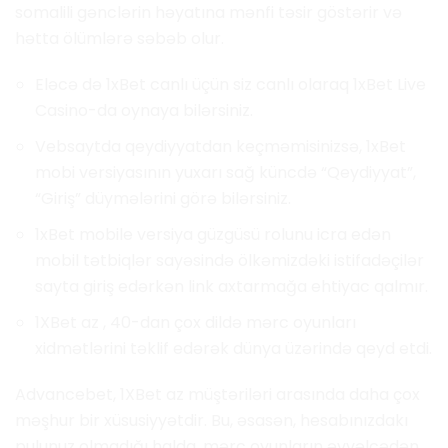
somalili gənclərin həyatına mənfi təsir göstərir və
hətta ölümlərə səbəb olur.
Eləcə də 1xBet canlı üçün siz canlı olaraq 1xBet Live
Casino-da oynaya bilərsiniz.
Vebsaytda qeydiyyatdan keçməmisinizsə, 1xBet
mobi versiyasının yuxarı sağ küncdə “Qeydiyyat”,
“Giriş” düymələrini görə bilərsiniz.
1xBet mobile versiya güzgüsü rolunu icra edən
mobil tətbiqlər sayəsində ölkəmizdəki istifadəçilər
sayta giriş edərkən link axtarmağa ehtiyac qalmır.
1XBet az , 40-dan çox dildə mərc oyunları
xidmətlərini təklif edərək dünya üzərində qeyd etdi.
Advancebet, 1XBet az müştəriləri arasında daha çox
məşhur bir xüsusiyyətdir. Bu, əsasən, hesabınızdakı
pulunuz olmadığı halda, mərc oyunların əvvəlcədən