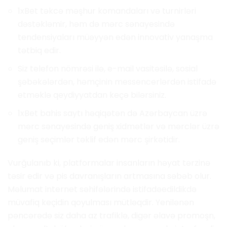
1xBet təkcə məşhur komandaları və turnirləri
dəstəkləmir, həm də mərc sənayesində
tendensiyaları müəyyən edən innovativ yanaşma
tətbiq edir.
Siz telefon nömrəsi ilə, e-mail vasitəsilə, sosial
şəbəkələrdən, həmçinin messencerlərdən istifadə
etməklə qeydiyyatdan keçə bilərsiniz.
1xBet bahis saytı həqiqətən də Azərbaycan üzrə
mərc sənayesində geniş xidmətlər və mərclər üzrə
geniş seçimlər təklif edən mərc şirkətidir.
Vurğulanıb ki, platformalar insanların həyat tərzinə
təsir edir və pis davranışların artmasına səbəb olur.
Məlumat internet səhifələrində istifadəedildikdə
müvafiq keçidin qoyulması mütləqdir. Yenilənən
pəncərədə siz daha az trafiklə, digər əlavə promoşn,