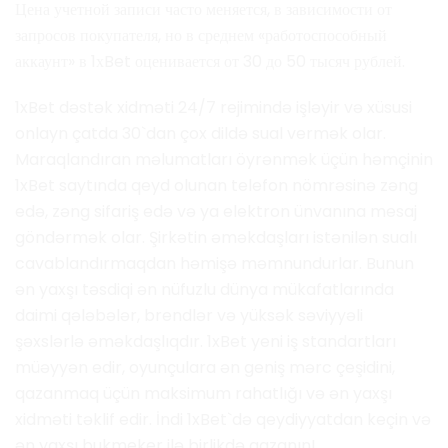
Цена учетной записи часто меняется, в зависимости от
запросов покупателя, но в среднем «работоспособный
аккаунт» в 1хBet оценивается от 30 до 50 тысяч рублей.
1xBet dəstək xidməti 24/7 rejimində işləyir və xüsusi
onlayn çatda 30`dan çox dildə sual vermək olar.
Maraqlandıran məlumatları öyrənmək üçün həmçinin
1xBet saytında qeyd olunan telefon nömrəsinə zəng
edə, zəng sifariş edə və ya elektron ünvanına mesaj
göndərmək olar. Şirkətin əməkdaşları istənilən sualı
cavablandırmaqdan həmişə məmnundurlar. Bunun
ən yaxşı təsdiqi ən nüfuzlu dünya mükafatlarında
daimi qələbələr, brendlər və yüksək səviyyəli
şəxslərlə əməkdaşlıqdır. 1xBet yeni iş standartları
müəyyən edir, oyunçulara ən geniş mərc çeşidini,
qazanmaq üçün maksimum rahatlığı və ən yaxşı
xidməti təklif edir. İndi 1xBet`də qeydiyyatdan keçin və
ən yaxşı bukmeker ilə birlikdə qazanın!