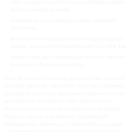
1xBet hər gün milyonlarla insan tərəfindən seçilən
dünyaca məşhur brenddir.
Istədiyiniz yerə və istədiyiniz saatda sifarişinizin
çatdırılması
Bu bukmekerin həqiqətən üstün olduğu başqa bir
sahədir və ənənəvi kitablardan daha çox təklif edir.
Növbəti dəfə şərh yazmaq üçün adımı və elektron
poçtumu bu brauzerdə saxlayın.
Mərc şirkəti sizə mərclərdə geniş seçimlər və yüksək
əmsallar təklif edir. 1xBet rəsmi saytı mərc şirkətinin
saytında dünyanın top liqalarının oyunlarına mərclər
edə bilərsiniz. Həmçinin siz, mərc şirkətinin tam
versiya saytında saytında oyunları canlı bir şəkildə
izləyə və mərclər edə bilərsiniz. Qazandığınız
məbləğləri siz, ödəmə üçün tələb etdikdən çox qısa
bir zamanda, tam şəkildə, heç bir itki olmadan əldə