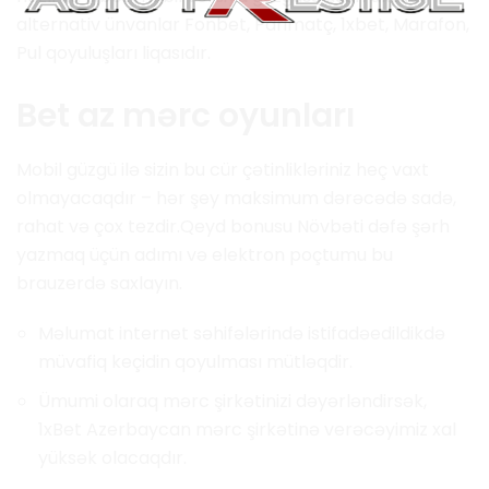
alternativ ünvanlar Fonbet, Parimatç, 1xbet, Marafon,
Pul qoyuluşları liqasıdır.
Bet az mərc oyunları
Mobil güzgü ilə sizin bu cür çətinlikləriniz heç vaxt
olmayacaqdır – hər şey maksimum dərəcədə sadə,
rahat və çox tezdir.Qeyd bonusu Növbəti dəfə şərh
yazmaq üçün adımı və elektron poçtumu bu
brauzerdə saxlayın.
Məlumat internet səhifələrində istifadəedildikdə
müvafiq keçidin qoyulması mütləqdir.
Ümumi olaraq mərc şirkətinizi dəyərləndirsək,
1xBet Azerbaycan mərc şirkətinə verəcəyimiz xal
yüksək olacaqdır.