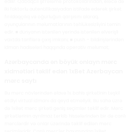
edilir. Qabaqcıl şifrələmə protokollarından, eləcə də
iki faktorlu autentifikasiyadan istifadə edərək şirkət
fırıldaqçılıq və oğurluğun qarşısını alaraq,
oyunçularının məlumatlarının təhlükəsizliyini təmin
edir. ■ dünyanın istənilən yerində istənilən əlverişli
vaxtda tariflərə çıxış imkanı; ■ push – bildirişlərindən
idman hadisələri haqqında operativ məlumat;
Azərbaycanda ən böyük onlayn mərc
xidmətləri təklif edən 1xBet Azerbaycan
mərc saytı
Bu mərc növlərindən əlavə 1x bahis şirkətinin təşkil
etdiyi virtual idmanı da qeyd etməliyik. Bu sahə üzrə
də 1xBet mərc şirkəti geniş seçimlər təklif edir. Mərc
şirkətlərinin ayrılmaz tərkib hissələrindən bir də canlı
mərclərdir və onlar üzərində təklif edilən mərc
seçimləridir. Canlı mərclər baxımından 1xBet