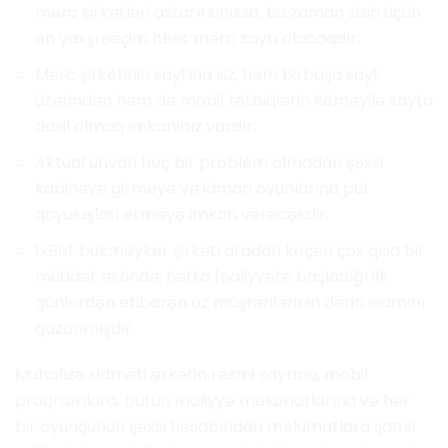
mərc şirkətləri axtarırsınızsa, bu zaman sizin üçün
ən yaxşı seçim hBet mərc saytı olacaqdır.
Mərc şirkətinin saytına siz, həm birbaşa sayt
üzərindən həm də mobil tətbiqlərin köməyilə sayta
daxil olmaq imkanınız vardır.
Aktual ünvan heç bir problem olmadan şəxsi
kabinəyə girməyə və idman oyunlarına pul
qoyuluşları etməyə imkan verəcəkdir.
1xBet bukmeyker şirkəti aradan keçən çox qısa bir
müddət ərzində, hətta fəaliyyətə başladığı ilk
günlərdən etibarən öz müştərilərinin dərin inamını
qazanmışdır.
Muhafizə xidməti şirkətin rəsmi saytına, mobil
proqramlara, bütün maliyyə məlumatlarına və hər
bir oyunçunun şəxsi hesabından məlumatlara şamil