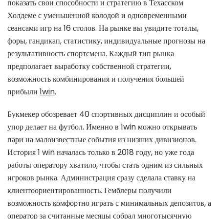
показать свои способности и стратегию в Техасском
Холдеме с уменьшенной колодой и одновременными
сеансами игр на 16 столов. На рынке вы увидите тоталы,
форы, гандикап, статистику, индивидуальные прогнозы на
результативность спортсмена. Каждый тип рынка
предполагает выработку собственной стратегии,
возможность комбинирования и получения большей
прибыли
1win
.
Букмекер обозревает 40 спортивных дисциплин и особый
упор делает на футбол. Именно в 1win можно открывать
пари на малоизвестные события из низших дивизионов.
История 1 win началась только в 2018 году, но уже года
работы оператору хватило, чтобы стать одним из сильных
игроков рынка. Администрация сразу сделала ставку на
клиентоориентированность. Гемблеры получили
возможность комфортно играть с минимальных депозитов, а
оператор за считанные месяцы собрал многотысячную