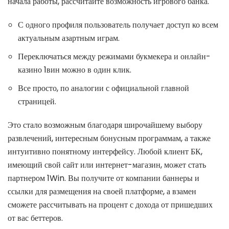
начала работы, рассчитайте возможность игрового банка.
С одного профиля пользователь получает доступ ко всем
актуальным азартным играм.
Переключаться между режимами букмекера и онлайн-
казино 1вин можно в один клик.
Все просто, по аналогии с официальной главной
страницей.
Это стало возможным благодаря широчайшему выбору
развлечений, интересным бонусным программам, а также
интуитивно понятному интерфейсу. Любой клиент БК,
имеющий свой сайт или интернет-магазин, может стать
партнером 1Win. Вы получите от компании баннеры и
ссылки для размещения на своей платформе, а взамен
сможете рассчитывать на процент с дохода от пришедших
от вас беттеров.