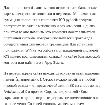
Для пополнения баланса можно использовать банковские
карты, электронные кошельки и переводы. Минимальная
сумма для пополнения составляет 100 рублей; средства
поступают на баланс мгновенно и без комиссий. Однако
при этом важно помнить, что комиссия может взиматься
платежной системы, которая используется игроком для
осуществления финансовой транзакции. Для установки
приложения 1win на устройства с операционной системой
iOS можно воспользоваться ссылкой на сайте букмекерской
конторы или найти его в App Store.
На первом экране сайта находится основная навигационная
панель (главное меню). Отсюда можно перейти в любой
игровой раздел – от прематчевой линии БК на спорт до игр
Aviator, JetX и прочих. Справа, под кнопкой «Еще,
скрываются прочие игровые разделы, не поместившиеся в
главное меню. Со своей стороны мы рекомендуем