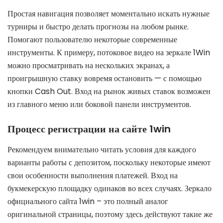
Простая навигация позволяет моментально искать нужные
турниры и быстро делать прогнозы на любом рынке.
Помогают пользователю некоторые современные
инструменты. К примеру, потоковое видео на зеркале 1Win
можно просматривать на нескольких экранах, а
проигрышную ставку вовремя остановить — с помощью
кнопки Cash Out. Вход на рынок живых ставок возможен
из главного меню или боковой панели инструментов.
Процесс регистрации на сайте 1win
Рекомендуем внимательно читать условия для каждого
варианты работы с депозитом, поскольку некоторые имеют
свои особенности выполнения платежей. Вход на
букмекерскую площадку одинаков во всех случаях. Зеркало
официального сайта 1win – это полный аналог
оригинальной страницы, поэтому здесь действуют такие же