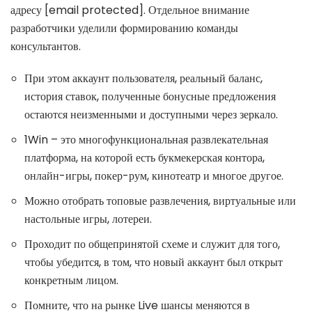
адресу [email protected]. Отдельное внимание
разработчики уделили формированию команды
консультантов.
При этом аккаунт пользователя, реальный баланс,
история ставок, полученные бонусные предложения
остаются неизменными и доступными через зеркало.
1Win – это многофункциональная развлекательная
платформа, на которой есть букмекерская контора,
онлайн-игры, покер-рум, кинотеатр и многое другое.
Можно отобрать топовые развлечения, виртуальные или
настольные игры, лотереи.
Проходит по общепринятой схеме и служит для того,
чтобы убедится, в том, что новый аккаунт был открыт
конкретным лицом.
Помните, что на рынке Live шансы меняются в