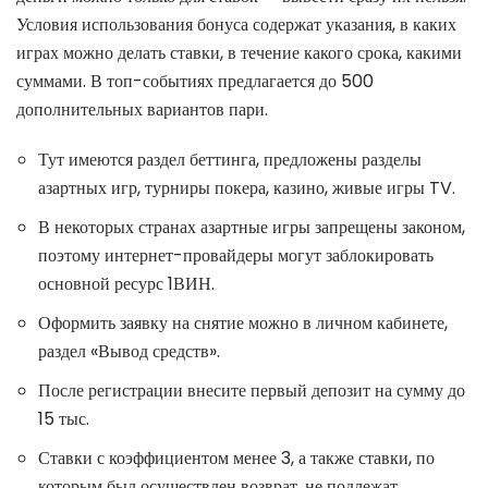
Условия использования бонуса содержат указания, в каких
играх можно делать ставки, в течение какого срока, какими
суммами. В топ-событиях предлагается до 500
дополнительных вариантов пари.
Тут имеются раздел беттинга, предложены разделы
азартных игр, турниры покера, казино, живые игры TV.
В некоторых странах азартные игры запрещены законом,
поэтому интернет-провайдеры могут заблокировать
основной ресурс 1ВИН.
Оформить заявку на снятие можно в личном кабинете,
раздел «Вывод средств».
После регистрации внесите первый депозит на сумму до
15 тыс.
Ставки с коэффициентом менее 3, а также ставки, по
которым был осуществлен возврат, не подлежат