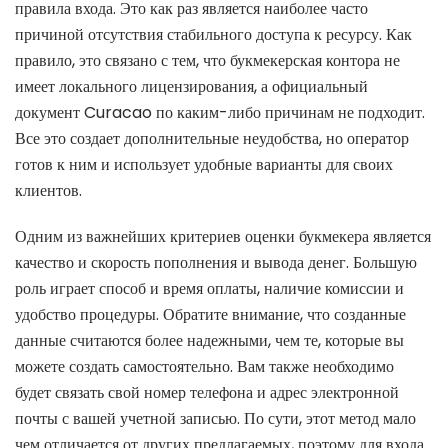
правила входа. Это как раз является наиболее часто
причиной отсутствия стабильного доступа к ресурсу. Как
правило, это связано с тем, что букмекерская контора не
имеет локального лицензирования, а официальный
документ Curacao по каким-либо причинам не подходит.
Все это создает дополнительные неудобства, но оператор
готов к ним и использует удобные варианты для своих
клиентов.
Одним из важнейших критериев оценки букмекера является
качество и скорость пополнения и вывода денег. Большую
роль играет способ и время оплаты, наличие комиссии и
удобство процедуры. Обратите внимание, что созданные
данные считаются более надежными, чем те, которые вы
можете создать самостоятельно. Вам также необходимо
будет связать свой номер телефона и адрес электронной
почты с вашей учетной записью. По сути, этот метод мало
чем отличается от других предлагаемых, поэтому для входа