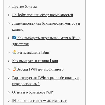
Другие бонусы
БК 1win: полный обзор возможностей
Лицензированная букмекерская контора и
казино
Как выбирать актуальный матч в 1Вин,
для ставки
Регистрация в 1Вин
Как выиграть в казино 1 вин
Версия 1 win для мобильного
Гарантирует ли 1Win зеркало безопасную
игру россиянам?
Отзывы о букмекере 1win
IN ставки на спорт — ак ставить с