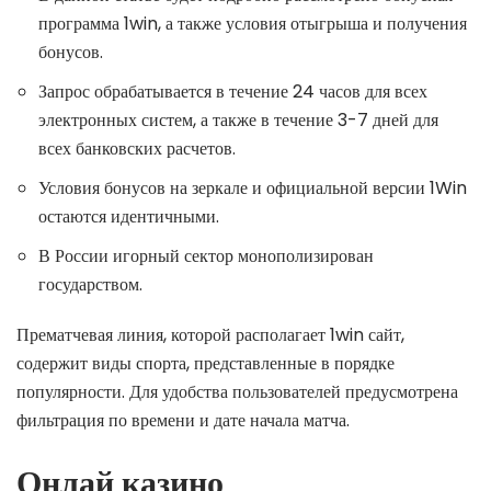
программа 1win, а также условия отыгрыша и получения
бонусов.
Запрос обрабатывается в течение 24 часов для всех
электронных систем, а также в течение 3-7 дней для
всех банковских расчетов.
Условия бонусов на зеркале и официальной версии 1Win
остаются идентичными.
В России игорный сектор монополизирован
государством.
Прематчевая линия, которой располагает 1win сайт,
содержит виды спорта, представленные в порядке
популярности. Для удобства пользователей предусмотрена
фильтрация по времени и дате начала матча.
Онлай казино