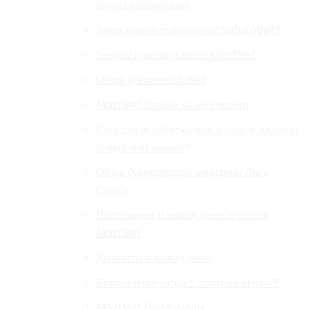
другая информация
Зачем нужно приложение SaturnBet?
Бонусы и акции казино MostBet
Обзор букмекера 1xBet
MostBet Ставки на киберспорт
Счет для онлайн-казино и ставок на спорт
общий или разные?
Обзор букмекерской компании Лига
Ставок
Пополнение и вывод денег в казино
MostBet
Депозиты и вывод денег
Казино Император – стоит ли играть?
MostBet Приложения