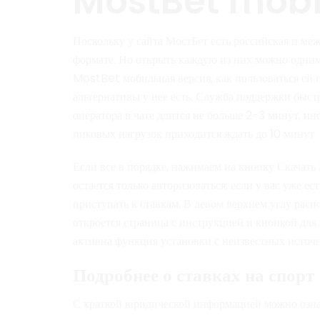
MostBet mobi
Поскольку у сайта МостБет есть российская и ме
формате. Но открыть каждую из них можно одним
MostBet мобильная версия, как пользоваться ей п
альтернативы у нее есть. Служба поддержки быст
оператора в чате длится не больше 2-3 минут, и
пиковых нагрузок приходится ждать до 10 минут.
Если все в порядке, нажимаем на кнопку Скачать 
остается только авторизоваться, если у вас уже е
приступать к ставкам. В левом верхнем углу рас
откроется страница с инструкцией и кнопкой для 
активна функция установки с неизвестных исто
Подробнее о ставках на спорт
С краткой юридической информацией можно озна