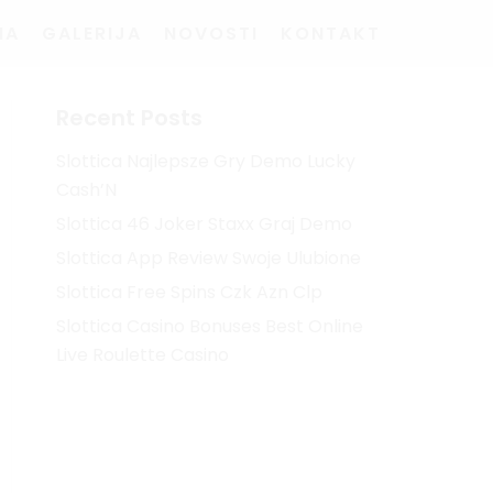
MA
GALERIJA
NOVOSTI
KONTAKT
Recent Posts
Slottica Najlepsze Gry Demo Lucky
Cash’N
Slottica 46 Joker Staxx Graj Demo
Slottica App Review Swoje Ulubione
Slottica Free Spins Czk Azn Clp
Slottica Casino Bonuses Best Online
Live Roulette Casino