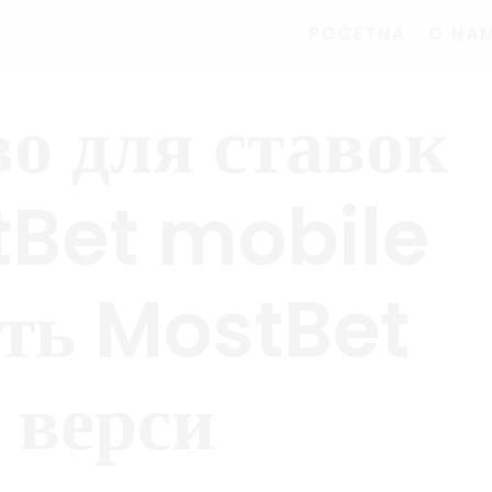
POČETNA
O NA
о для ставок
tBet mobile
ть MostBet
 верси