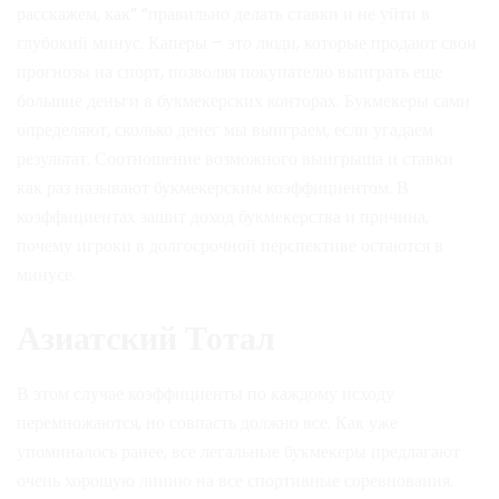
расскажем, как” “правильно делать ставки и не уйти в
глубокий минус. Каперы – это люди, которые продают свои
прогнозы на спорт, позволяя покупателю выиграть еще
большие деньги в букмекерских конторах. Букмекеры сами
определяют, сколько денег мы выиграем, если угадаем
результат. Соотношение возможного выигрыша и ставки
как раз называют букмекерским коэффициентом. В
коэффициентах зашит доход букмекерства и причина,
почему игроки в долгосрочной перспективе остаются в
минусе.
Азиатский Тотал
В этом случае коэффициенты по каждому исходу
перемножаются, но совпасть должно все. Как уже
упоминалось ранее, все легальные букмекеры предлагают
очень хорошую линию на все спортивные соревнования.