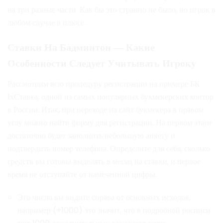
на три разные части. Как бы это странно не было, но игрок в
любом случае в плюсе.
Ставки На Бадминтон ― Какие
Особенности Следует Учитывать Игроку
Рассмотрим всю процедуру регистрации на примере БК
1хСтавка, одной из самых популярных букмекерских контор
в России. Итак, при переходе на сайт букмекера в правом
углу можно найти форму для регистрации. На первом этапе
достаточно будет заполнить небольшую анкету и
подтвердить номер телефона. Определите для себя, сколько
средств вы готовы выделять в месяц на ставки, и первое
время не отступайте от намеченной цифры.
Это число вы видите справа от основных исходов,
например (+1000) это значит, что в подробной росписи