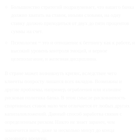
Большинство стратегий подразумевает, что вашего банка
должно хватать на ставок, иными словами, на одну
ставку должно приходиться от двух до пяти процентов
суммы на счет.
Психология – это и отношение к беттингу как к работе, и
высокий уровень контроля эмоций, и верное
целеполагание, и железная дисциплина.
В стране может возникнуть кризис, вследствие чего
клиенты попросту лишатся всех вкладов. Возможны и
другие проблемы, например, ограбления или излишне
рисковая политика банка. В этом смысле рискованность
спортивных ставок мало чем отличается от любых других
капиталовложений. Данный способ заработка связан с
определенным риском. Никто не знает заранее, чем
закончится матч, даже за несколько минут до конца
основного времени.