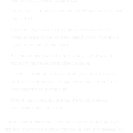
анализ выступлений соперников.
При сумме пари в a hundred рублей чистый выигрыш
равен 408.
У каждого букмекера свое предложение, поэтому
отталкиваться нужно от того, какой спорт, турниры и
виды ставок вас интересуют.
В первую очередь, необходим опыт, если опыта нет –”
“помогут прогнозы от профессионалов.
Самое главное правило, которое должен запомнить
новичок – прибыльная игра в букмекерской конторе
складывается на дистанции.
Выбор пари в линиях разных букмекеров может
существенно различаться.
Вопрос, как правильно ставить ставки на спорт, волнует
игроков, поэтому поиском ответов на него и займемся. Мы