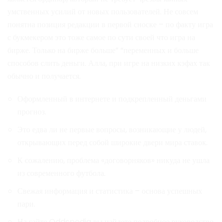
умственных усилий от новых пользователей. Не совсем
понятна позиция редакции в первой сноске – по факту игра
с букмекером это тоже самое по сути своей что игра на
бирже. Только на бирже больше” “переменных и больше
способов слить деньги. Алла, при игре на низких кэфах так
обычно и получается.
Оформленный в интернете и подкрепленный деньгами
прогноз.
Это едва ли не первые вопросы, возникающие у людей,
открывающих перед собой широкие двери мира ставок.
К сожалению, проблема «договорняков» никуда не ушла
из современного футбола.
Свежая информация и статистика – основа успешных
пари.
На сайте Oddspedia вы найдете подробное руководство