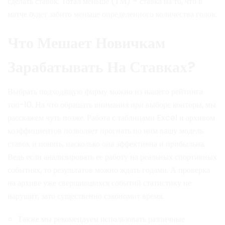
сделать ставок. Тотал меньше (ТМ) – ставка на то, что в
матче будет забито меньше определенного количества голов.
Что Мешает Новичкам
Зарабатывать На Ставках?
Выбрать подходящую фирму можно из нашего рейтинга
топ-10. На что обращать внимания при выборе конторы, мы
расскажем чуть позже. Работа с таблицами Excel и архивом
коэффициентов позволяет прогнать по ним вашу модель
ставок и понять, насколько она эффективна и прибыльна.
Ведь если анализировать ее работу на реальных спортивных
событиях, то результатов можно ждать годами. А проверка
на архиве уже свершившихся событий статистику не
нарушит, зато существенно сэкономит время.
Также мы рекомендуем использовать различные