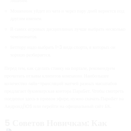
лишним.
Мошенник уйдет из чата и через пару дней вернется под
другим именем.
В самих игровых дисциплинах лучше выбрать несколько
чемпионатов.
Беттору надо выбрать 1-3 вида спорта, в которых он
хорошо разбирается.
Перед тем, как сделать ставку на портале, рекомендуем
прочитать отзывы клиентов компании. Наибольшее
количество лайв-трансляций матчей разных масштабов
предлагает букмекерская контора ПариБет. Чтобы смотреть
поединки здесь в прямом эфире, нужно скачать ПариБет на
Андроид/iOS или перейти на официальный сайт БК.
5 Советов Новичкам: Как