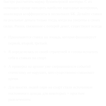
быстро рассчитать маржу букмекерской конторы. С их
помощью проще находить наиболее выгодные котировки,
анализируя коэффициенты в нескольких БК. Делайте ставки
на реальные деньги только тогда, когда вы уверены в своих
силах. Риски, связанные с потерей денег, существуют всегда.
Принимаются ставки на лошадь, которая финиширует
первой, второй, третьей.
Я определилась со своей стратегией и готова испытать
себя в ставках на спорт.
А проверка на архиве уже свершившихся событий
статистику не нарушит, зато существенно сэкономит
время.
Для многих людей пари на спорт стали источником
постоянного дохода, для некоторых – простым
развлечением.