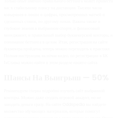
Только опыт именно правильного беттинга может привести
вас к стабильному плюсу на дистанции. Тысячи часов
ковыряния в линии и цифрах, просмотренных матчей и
сделанных ставок, по другому никак. Важны также и
глубокие знания в выбранном спорте, и финансовый
менеджмент, и правильный выбор букмекерской конторы, и
понимание беттинга в целом. Итак, регистрация на сайте
букмекера пройдена, теперь можно переходить к практике.
Полная инструкция, включая видео, по регистрации в БК
1хСтавка можно найти в этом разделе нашего сайта.
Шансы На Выигрыш — 50%
Рекомендуем сперва подробно изучить сайт выбранной
конторы. Можно даже создать игровой аккаунт, но не
заводить деньги сразу. На сайте Oddspedia вы найдете
множество обучающих материалов, которые помогут