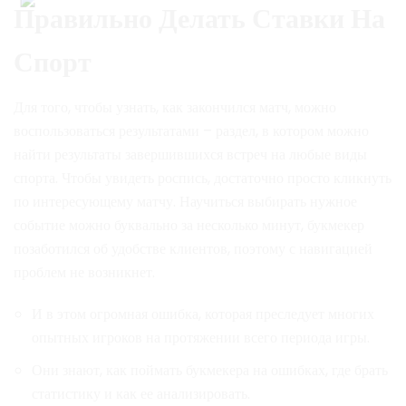
Правильно Делать Ставки На
Спорт
Для того, чтобы узнать, как закончился матч, можно
воспользоваться результатами – раздел, в котором можно
найти результаты завершившихся встреч на любые виды
спорта. Чтобы увидеть роспись, достаточно просто кликнуть
по интересующему матчу. Научиться выбирать нужное
событие можно буквально за несколько минут, букмекер
позаботился об удобстве клиентов, поэтому с навигацией
проблем не возникнет.
И в этом огромная ошибка, которая преследует многих
опытных игроков на протяжении всего периода игры.
Они знают, как поймать букмекера на ошибках, где брать
статистику и как ее анализировать.