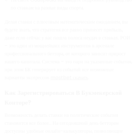
по ставкам на разные виды спорта.
Делая ставки с плюсовым математическим ожиданием, вы
будете знать, что стратегия все равно принесет прибыль,
даже если сейчас у вас пошла полоса неудач в ставках. РОИ
– это один из мощнейших инструментов в арсенале
профессионального беттора, от которого зависит прирост
вашего капитала. Система – это пари на указанные события,
при этом БК генерирует из событий все возможные
варианты экспрессов
mostbet скачать
.
Как Зарегистрироваться В Букмекерской
Конторе?
Возможность делать ставки на политические события
становится все более… На сегодняшний день бетторам
доступны удобные онлайн-калькуляторы, позволяющие