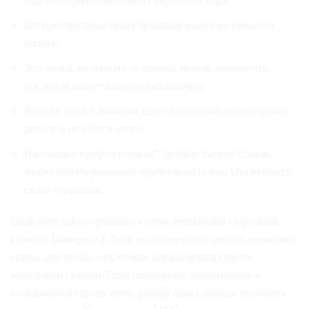
еще 1000 дополнительных вариантов пари.
Без проставления денег букмекер может не провести
оплату.
Это вилка, но назвать ее полной нельзя, потому что
поединок может завершиться вничью.
В итоге лишь единицам удается отыграть букмекерские
деньги и не уйти в минус.
Настоящие профессионалы” “делают тысячи ставок,
чтобы понять реальную прибыльность или убыточность
своей стратегии.
Выделите для спортивных ставок небольшой стартовый
капитал (банкролл). Если вы планируете сделать несколько
ставок для пробы сил, можно ограничиться совсем
небольшой суммой. Если планируете зарабатывать и
пользоваться стратегиями, размер банка должен позволять