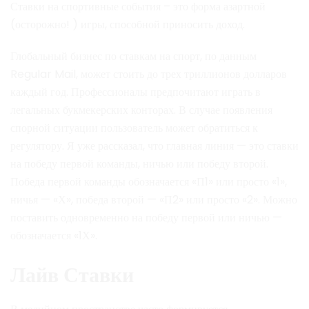
Ставки на спортивные события – это форма азартной
(осторожно! ) игры, способной приносить доход.
Глобальный бизнес по ставкам на спорт, по данным
Regular Mail, может стоить до трех триллионов долларов
каждый год. Профессионалы предпочитают играть в
легальных букмекерских конторах. В случае появления
спорной ситуации пользователь может обратиться к
регулятору. Я уже рассказал, что главная линия — это ставки
на победу первой команды, ничью или победу второй.
Победа первой команды обозначается «П1» или просто «1»,
ничья — «Х», победа второй — «П2» или просто «2». Можно
поставить одновременно на победу первой или ничью —
обозначается «1Х».
Лайв Ставки