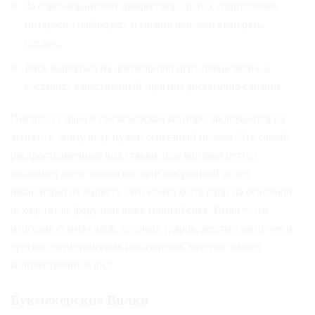
За соревнованиями профессиональных спортсменов
интересно наблюдать и можно неплохо выиграть,
сделав…
Риск нарваться на договорную игру очень велик, а
составить качественный прогноз достаточно сложно.
Поскольку пари в букмекерской конторе заключаются на
деньги, к этому делу нужен серьезный подход. Это самый
распространенный вид ставки, при котором беттор
заключает пари только на один выбранный исход,
независимо от маркета. Это может быть пари на основной
исход, тотал, фору или даже точный счет. Тотал – это
итоговая сумма голов, угловых ударов, желтых карточек и
других статистических показателей, которые имеют
количественный вид.
Букмекерские Вилки