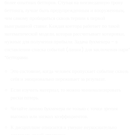
более опытных бетторов. Ступая на неизведанную тропу
беттинга, лучше быть предупрежденным и вооруженным,
чем самому пробираться сквозь тернии к первой
выигрышной ставке. Каждая контора работает по такой
математической модели, которая рассчитывает котировки,
нужные для получения прибыли. Задача букмекера – в
составлении списка событий (линии) для заключения пари”
“бетторами.
Это состояние, когда человек пропускает событие сквозь
себя и эмоционально переживает за результат.
Если изучить материал, то можно минимализировать
риски потерь.
Читайте линию букмекера не только с точки зрения
высоких или низких коэффициентов.
К дисциплине относится и умение неукоснительно