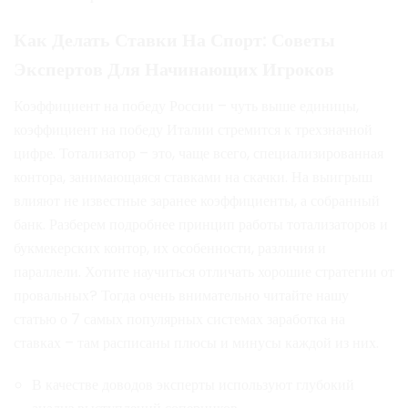
Как Делать Ставки На Спорт: Советы
Экспертов Для Начинающих Игроков
Коэффициент на победу России – чуть выше единицы,
коэффициент на победу Италии стремится к трехзначной
цифре. Тотализатор – это, чаще всего, специализированная
контора, занимающаяся ставками на скачки. На выигрыш
влияют не известные заранее коэффициенты, а собранный
банк. Разберем подробнее принцип работы тотализаторов и
букмекерских контор, их особенности, различия и
параллели. Хотите научиться отличать хорошие стратегии от
провальных? Тогда очень внимательно читайте нашу
статью о 7 самых популярных системах заработка на
ставках – там расписаны плюсы и минусы каждой из них.
В качестве доводов эксперты используют глубокий