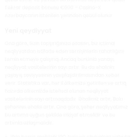
Təkrar depozit bonusu €600 – Casino-X
Azərbaycanın istənilən yerindən qəbul olunur
Yeni qeydiyyat
Ona görə, Sizin tapşırığınıza əsasən, biz ictimai
nəqliyyatdan istifadə edən sərnişinlərin rahatlığını
təmin etməyə çalışırıq. Ancaq bununla yanaşı,
nəqliyyat vasitələrinin sayı artır. Bu da əhalinin
yaşayış səviyyəsinin yaxşılaşdırılmasından xəbər
verir. Statistika var, hər il ölkəmizə gətirilən və artıq
hazırda ölkəmizdə istehsal olunan nəqliyyat
vasitələrinin sayı artmaqdadır. Əhalimiz artır, Bakı
şəhərinin əhalisi artır. Ona görə, şəhər nəqliyyatımız
bu artıma uyğun şəkildə inkişaf etməlidir və bu
artımla uzlaşmalıdır.
İlkin bonus məbləği 100 Avro və ekvivalent valyuta