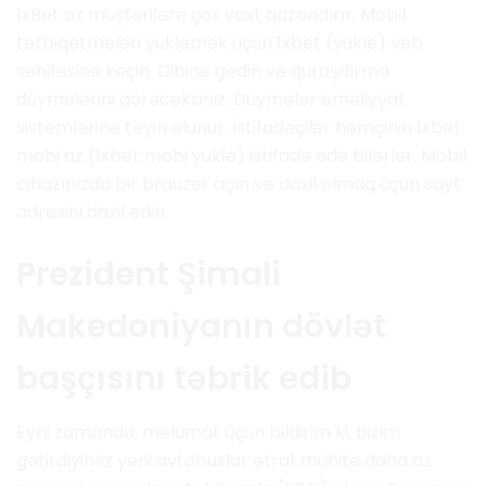
1xBet az müştərilərə çox vaxt qazandırır. Mobil
tətbiqetmələri yükləmək üçün 1xbet (yukle) veb
səhifəsinə keçin. Dibinə gedin və quraşdırma
düymələrini görəcəksiniz. Düymələr əməliyyat
sistemlərinə təyin olunur. İstifadəçilər həmçinin 1xbet
mobi az (1xbet mobi yukle) istifadə edə bilərlər. Mobil
cihazınızda bir brauzer açın və daxil olmaq üçün sayt
adresini daxil edin.
Prezident Şimali
Makedoniyanın dövlət
başçısını təbrik edib
Eyni zamanda, məlumat üçün bildirim ki, bizim
gətirdiyimiz yeni avtobuslar ətraf mühitə daha az