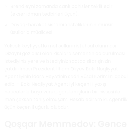
Brend eyni zamanda canlı bahislər təklif edir
(əksər idman tədbirləri üçün).
Dayaq-hərəkət sistemi xəstəliklərinin müasir
üsullarla müalicəsi
Yüksək keyfiyyətlə məhsulların istehsal olunması
Dizaynı göz alıcı olan kisələrə sementin doldurulması
Istədiyiniz yerə və istədiyiniz saatda sifarişinizin
çatdırılması Prezident İlham Əliyev Bakı Nəqliyyat
Agentliyinin İdarə Heyətinin sədri Vüsal Kərimlini qəbul
edib. – Bakı Nəqliyyat Agentliyi keçən ili yaxşı
nəticələrlə başa vurub, görülən işlərin bir hissəsi ilə
mən şəxsən tanış olmuşam. Hesab edirəm ki, Agentlik
üçün keçən il uğurlu olubdur.
Qoşqar Məmmədov: Gəncə