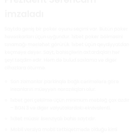
imzaladı
Saytda geniş bir poker oyunu seçimi var. Bütün poker
həvəskarları üçün uyğundur. 1xbet poker bölməsini
sınamağı məsləhət görürük. 1xbet üçün qeydiyyatdan
keçməyə dəyər. Sayt, bahisçilərin axtardıqları hər
şeyi təqdim edir. Həm də bulud saxlama və digər
cihazlara ötürmə.
Son zamanlar parkinqlə bağlı cərimələrə görə
insanların müəyyən narazılıqları olur.
1xbet geri çəkilmə üçün minimum məbləğ çox azdır
– BGN 3 və digər valyutalardakı ekvivalenti.
1xBet müasir lisenziyalı bahis saytıdır.
Mobil versiya mobil tətbiqetmədə olduğu kimi