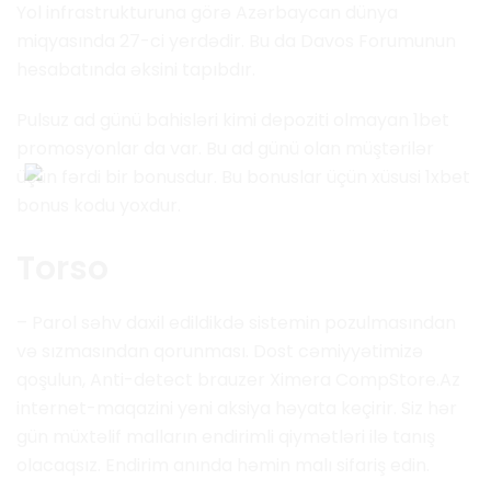
Yol infrastrukturuna görə Azərbaycan dünya
miqyasında 27-ci yerdədir. Bu da Davos Forumunun
hesabatında əksini tapıbdır.
Pulsuz ad günü bahisləri kimi depoziti olmayan 1bet
promosyonlar da var. Bu ad günü olan müştərilər
üçün fərdi bir bonusdur. Bu bonuslar üçün xüsusi 1xbet
bonus kodu yoxdur.
Torso
– Parol səhv daxil edildikdə sistemin pozulmasından
və sızmasından qorunması. Dost cəmiyyətimizə
qoşulun, Anti-detect brauzer Ximera CompStore.Az
internet-maqazini yeni aksiya həyata keçirir. Siz hər
gün müxtəlif malların endirimli qiymətləri ilə tanış
olacaqsız. Endirim anında həmin malı sifariş edin.