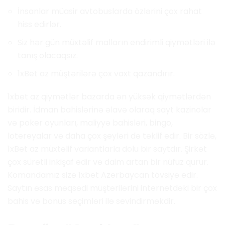
İnsanlar müasir avtobuslarda özlərini çox rahat
hiss edirlər.
Siz hər gün müxtəlif malların endirimli qiymətləri ilə
tanış olacaqsız.
1xBet az müştərilərə çox vaxt qazandırır.
1xbet az qiymətlər bazarda ən yüksək qiymətlərdən
biridir. İdman bahislərinə əlavə olaraq sayt kazinolar
və poker oyunları, maliyyə bahisləri, bingo,
lotereyalar və daha çox şeyləri də təklif edir. Bir sözlə,
1xBet az müxtəlif variantlarla dolu bir saytdır. Şirkət
çox sürətli inkişaf edir və daim artan bir nüfuz qurur.
Komandamız sizə 1xbet Azerbaycan tövsiyə edir.
Saytın əsas məqsədi müştərilərini internetdəki bir çox
bahis və bonus seçimləri ilə sevindirməkdir.