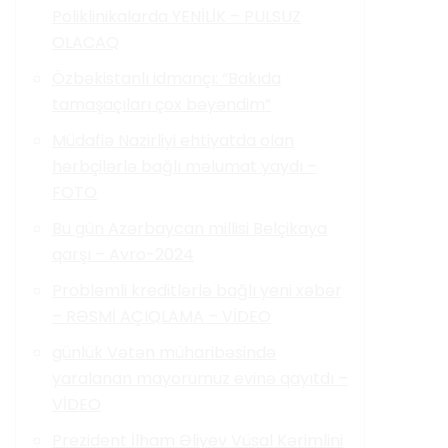
Poliklinikalarda YENİLİK – PULSUZ
OLACAQ
Özbəkistanlı idmançı: “Bakıda
tamaşaçıları çox bəyəndim”
Müdafiə Nazirliyi ehtiyatda olan
hərbçilərlə bağlı məlumat yaydı –
FOTO
Bu gün Azərbaycan millisi Belçikaya
qarşı – Avro-2024
Problemli kreditlərlə bağlı yeni xəbər
– RƏSMİ AÇIQLAMA – VİDEO
günlük Vətən müharibəsində
yaralanan mayorumuz evinə qayıtdı –
VİDEO
Prezident İlham Əliyev Vüsal Kərimlini