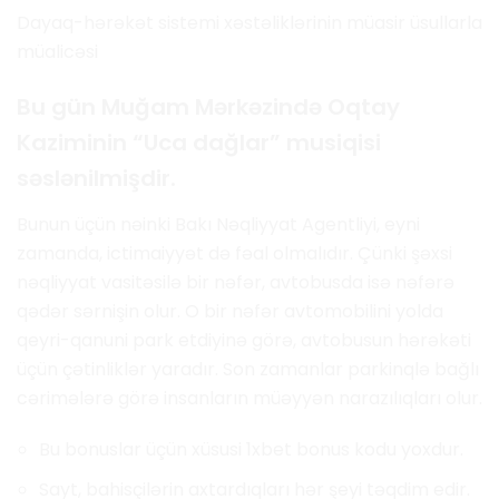
Dayaq-hərəkət sistemi xəstəliklərinin müasir üsullarla
müalicəsi
Bu gün Muğam Mərkəzində Oqtay
Kaziminin “Uca dağlar” musiqisi
səslənilmişdir.
Bunun üçün nəinki Bakı Nəqliyyat Agentliyi, eyni
zamanda, ictimaiyyət də fəal olmalıdır. Çünki şəxsi
nəqliyyat vasitəsilə bir nəfər, avtobusda isə nəfərə
qədər sərnişin olur. O bir nəfər avtomobilini yolda
qeyri-qanuni park etdiyinə görə, avtobusun hərəkəti
üçün çətinliklər yaradır. Son zamanlar parkinqlə bağlı
cərimələrə görə insanların müəyyən narazılıqları olur.
Bu bonuslar üçün xüsusi 1xbet bonus kodu yoxdur.
Sayt, bahisçilərin axtardıqları hər şeyi təqdim edir.