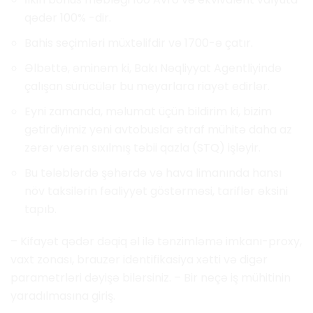
qədər 100% -dir.
Bahis seçimləri müxtəlifdir və 1700-ə çatır.
Əlbəttə, əminəm ki, Bakı Nəqliyyat Agentliyində
çalışan sürücülər bu meyarlara riayət edirlər.
Eyni zamanda, məlumat üçün bildirim ki, bizim
gətirdiyimiz yeni avtobuslar ətraf mühitə daha az
zərər verən sıxılmış təbii qazla (STQ) işləyir.
Bu tələblərdə şəhərdə və hava limanında hansı
növ taksilərin fəaliyyət göstərməsi, tariflər əksini
tapıb.
– Kifayət qədər dəqiq əl ilə tənzimləmə imkanı-proxy,
vaxt zonası, brauzer identifikasiya xətti və digər
parametrləri dəyişə bilərsiniz. – Bir neçə iş mühitinin
yaradılmasına giriş.