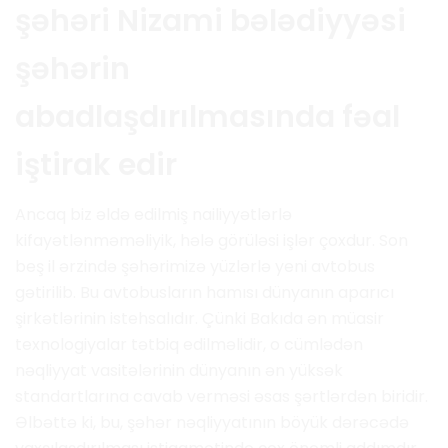
şəhəri Nizami bələdiyyəsi
şəhərin
abadlaşdırılmasında fəal
iştirak edir
Ancaq biz əldə edilmiş nailiyyətlərlə
kifayətlənməməliyik, hələ görüləsi işlər çoxdur. Son
beş il ərzində şəhərimizə yüzlərlə yeni avtobus
gətirilib. Bu avtobusların hamısı dünyanın aparıcı
şirkətlərinin istehsalıdır. Çünki Bakıda ən müasir
texnologiyalar tətbiq edilməlidir, o cümlədən
nəqliyyat vasitələrinin dünyanın ən yüksək
standartlarına cavab verməsi əsas şərtlərdən biridir.
Əlbəttə ki, bu, şəhər nəqliyyatının böyük dərəcədə