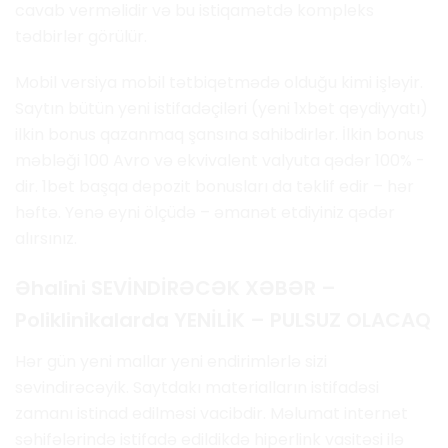
cavab verməlidir və bu istiqamətdə kompleks
tədbirlər görülür.
Mobil versiya mobil tətbiqetmədə olduğu kimi işləyir.
Saytın bütün yeni istifadəçiləri (yeni 1xbet qeydiyyatı)
ilkin bonus qazanmaq şansına sahibdirlər. İlkin bonus
məbləği 100 Avro və ekvivalent valyuta qədər 100% -
dir. 1bet başqa depozit bonusları da təklif edir – hər
həftə. Yenə eyni ölçüdə – əmanət etdiyiniz qədər
alırsınız.
Əhalini SEVİNDİRƏCƏK XƏBƏR –
Poliklinikalarda YENİLİK – PULSUZ OLACAQ
Hər gün yeni mallar yeni endirimlərlə sizi
sevindirəcəyik. Saytdakı materialların istifadəsi
zamanı istinad edilməsi vacibdir. Məlumat internet
səhifələrində istifadə edildikdə hiperlink vasitəsi ilə