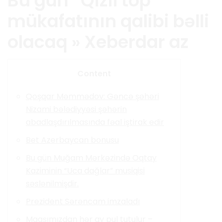
Bu gün “Qızıl top”
mükafatının qalibi bəlli
olacaq » Xeberdar az
Content
Qoşqar Məmmədov: Gəncə şəhəri
Nizami bələdiyyəsi şəhərin
abadlaşdırılmasında fəal iştirak edir
Bet Azerbaycan bonusu
Bu gün Muğam Mərkəzində Oqtay
Kaziminin “Uca dağlar” musiqisi
səslənilmişdir.
Prezident Sərəncam imzaladı
Maaşımızdan hər ay pul tutulur –