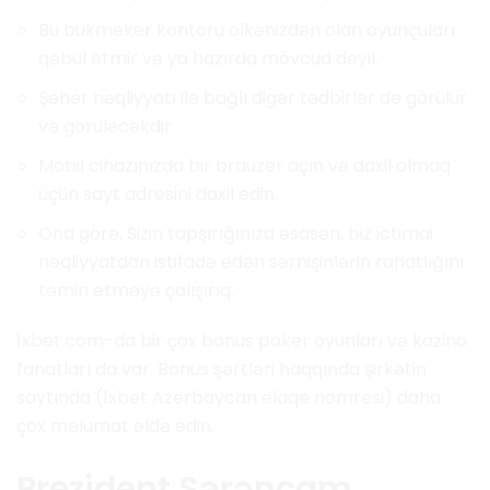
Bu bukmeker kontoru ölkənizdən olan oyunçuları
qəbul etmir və ya hazırda mövcud deyil.
Şəhər nəqliyyatı ilə bağlı digər tədbirlər də görülür
və görüləcəkdir.
Mobil cihazınızda bir brauzer açın və daxil olmaq
üçün sayt adresini daxil edin.
Ona görə, Sizin tapşırığınıza əsasən, biz ictimai
nəqliyyatdan istifadə edən sərnişinlərin rahatlığını
təmin etməyə çalışırıq.
1xbet.com-da bir çox bonus poker oyunları və kazino
fanatları da var. Bonus şərtləri haqqında şirkətin
saytında (1xbet Azerbaycan elaqe nomresi) daha
çox məlumat əldə edin.
Prezident Sərəncam