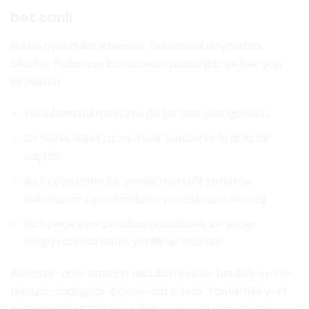
bet canlı
Bütün oyunçular istəsələr bahislərini dayandıra
bilərlər. Pullarının bir hissəsini alacaqlar və hər şeyi
itirməzlər.
Yol infrastrukturu üzrə də bir sıra işlər görülüb.
Bir sözlə, 1xBet az müxtəlif variantlarla dolu bir
saytdır.
Bu il üçün daha bir yenilik müxtəlif yerlərdə
avtobuslar üçün habların yaradılması olacaq.
Bu il neçə yeni avtobus gətiriləcək və şəhər
nəqliyyatında hansı yeniliklər olacaq?
Browser-anti-detect-alibaba-execs-hauled-in-to-
discuss-shanghai-police-data-leak Tamamilə yeni