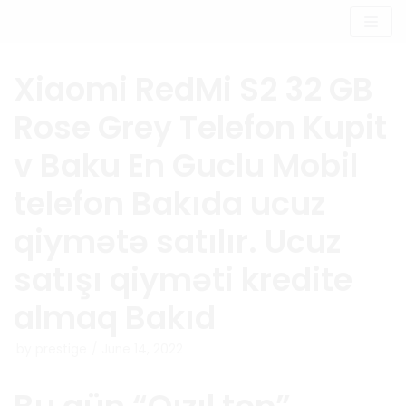
Skip
to
content
Xiaomi RedMi S2 32 GB
Rose Grey Telefon Kupit
v Baku En Guclu Mobil
telefon Bakıda ucuz
qiymətə satılır. Ucuz
satışı qiyməti kredite
almaq Bakıd
by
prestige
June 14, 2022