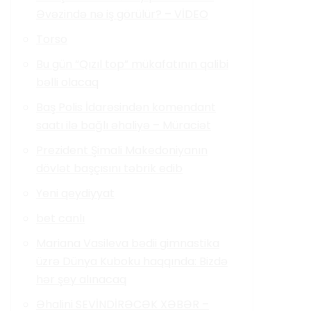
Əvəzində nə iş görülür? – VİDEO
Torso
Bu gün “Qızıl top” mükafatının qalibi
bəlli olacaq
Baş Polis İdarəsindən komendant
saatı ilə bağlı əhaliyə – Müraciət
Prezident Şimali Makedoniyanın
dövlət başçısını təbrik edib
Yeni qeydiyyat
bet canlı
Mariana Vasileva bədii gimnastika
üzrə Dünya Kuboku haqqında: Bizdə
hər şey alınacaq
Əhalini SEVİNDİRƏCƏK XƏBƏR –