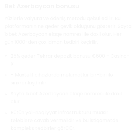
Bet Azerbaycan bonusu
Yüzlərlə valyuta və ödəniş metodu qəbul edilir. Bu
platformanın nə qədər çevik olduğunu göstərir. Sayta
1xbet Azerbaycan elaqe nomresi ile daxil olur. Hər
gün 1000-dən çox idman tədbiri keçirilir.
25% qədər Təkrar depozit bonusu €600 – Casino-
X
– Müxtəlif cihazlarda məlumatlar bir-biri ilə
sinxronlaşdırılır.
Sayta 1xbet Azerbaycan elaqe nomresi ile daxil
olur.
Bütün yol-nəqliyyat infrastrukturu müasir
tələblərə cavab verməlidir və bu istiqamətdə
kompleks tədbirlər görülür.