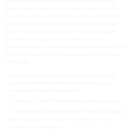
xidmətinə dair yeni tələblər müəyyənləşdirilib. Bu
tələblərdə şəhərdə və hava limanında hansı növ
taksilərin fəaliyyət göstərməsi, tariflər əksini tapıb.
Cənab Prezident, biz bu ilin birinci yarısında bütün
marşrut xətlərində işləyən avtobuslarda ödənişin
kart sistemi ilə aparılmasını təmin edəcəyik.
Ümumilikdə bizim əsas məqsədimiz sərnişinlərin daha
az vaxt sərf edərək mənzil başına rahat, təhlükəsiz
çatmasıdır.
Statistika var, hər il ölkəmizə gətirilən və artıq
hazırda ölkəmizdə istehsal olunan nəqliyyat
vasitələrinin sayı artmaqdadır.
“1xbet Live Casino” bölməsində canlı oyunlar var.
– Bakı Nəqliyyat Agentliyi keçən ili yaxşı nəticələrlə
başa vurub, görülən işlərin bir hissəsi ilə mən
şəxsən tanış olmuşam.