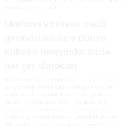
bir antidetekt təqdim edirik yeni nəsil brauzer ximera
kriptoqrafiya metodu ilə.
Mariana Vasileva bədii
gimnastika üzrə Dünya
Kuboku haqqında: Bizdə
hər şey alınacaq
Beləliklə, biz avtobus parkını tədricən müasirləşdiririk.
Eyni zamanda, mənim özəl şirkətlərə də tövsiyəm
ondan ibarət idi ki, onlar da öz avtobus parklarına
yenidən baxsınlar. Görürəm ki, bəzi şirkətlər bu
istiqamətdə önəmli addımlar atırlar. Avtobusların
ölkəmizə gətirilməsi, əlbəttə ki, işlərin bir hissəsidir.
Bütün yol-nəqliyyat infrastrukturu müasir tələblərə