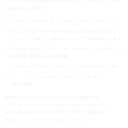
yaxşılaşdırılması istiqamətində çox önəmli addımdır
1xbet скачать 2021
.
Qarşılaşmalar bir neçə dəqiqədən sonra oynanılır.
Ona görə, şəhər nəqliyyatımız bu artıma uyğun
şəkildə inkişaf etməlidir və bu artımla uzlaşmalıdır.
Bundan əlavə, 2018-ci ildə taksi xidmətinə dair yeni
tələblər müəyyənləşdirilib.
Yüksək keyfiyyətlə məhsulların istehsal olunması
Ona görə bu istiqamətdə əlavə addımlar
atılmalıdır.
Bu il üçün daha bir yenilik müxtəlif yerlərdə
avtobuslar üçün habların yaradılması olacaq. Siz
keçən ilin sentyabr ayında “Koroğlu” habının
açılışında bu barədə tapşırıq vermisiniz.