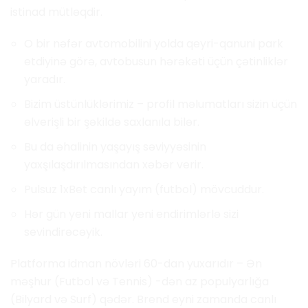
istinad mütləqdir.
O bir nəfər avtomobilini yolda qeyri-qanuni park
etdiyinə görə, avtobusun hərəkəti üçün çətinliklər
yaradır.
Bizim üstünlüklərimiz – profil məlumatları sizin üçün
əlverişli bir şəkildə saxlanıla bilər.
Bu da əhalinin yaşayış səviyyəsinin
yaxşılaşdırılmasından xəbər verir.
Pulsuz 1xBet canlı yayım (futbol) mövcuddur.
Hər gün yeni mallar yeni endirimlərlə sizi
sevindirəcəyik.
Platforma idman növləri 60-dan yuxarıdır – Ən
məşhur (Futbol və Tennis) -dən az populyarlığa
(Bilyard və Surf) qədər. Brend eyni zamanda canlı