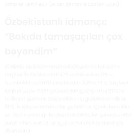
bahislər təklif edir (əksər idman tədbirləri üçün).
Özbəkistanlı idmançı:
“Bakıda tamaşaçıları çox
bəyəndim”
Berlində bu istiqamətdə pilot layihənin tətbiqinə
başlanılıb. Moskvada 6475 avtobusdan 319-u,
İstanbulda isə 3070 avtobusdan 239-u STQ ilə işləyir.
Amma bizdə 2200 avtobusdan 600-ü artıq STQ ilə
fəaliyyət göstərir. Daşıyıcılara da göstəriş verilib ki,
STQ ilə işləyən avtobuslar gətirsinlər. Çünki benzinlə
və dizel yanacağı ilə işləyən avtobuslar şəhərdə orta
sürətlə hərəkət etdiyi üçün ətraf mühitə daha çox
ziyan vurur.