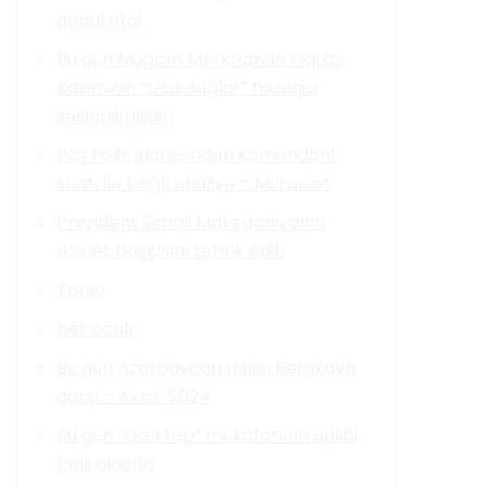
qəbul etdi
Bu gün Muğam Mərkəzində Oqtay
Kaziminin “Uca dağlar” musiqisi
səslənilmişdir.
Baş Polis İdarəsindən komendant
saatı ilə bağlı əhaliyə – Müraciət
Prezident Şimali Makedoniyanın
dövlət başçısını təbrik edib
Torso
bet canlı
Bu gün Azərbaycan millisi Belçikaya
qarşı – Avro-2024
Bu gün “Qızıl top” mükafatının qalibi
bəlli olacaq