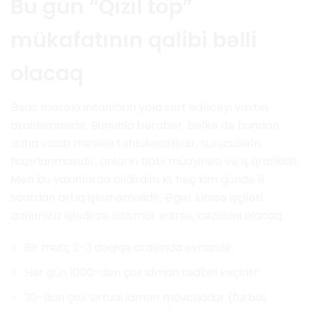
Bu gün “Qızıl top”
mükafatının qalibi bəlli
olacaq
Əsas məsələ insanların yola sərf edəcəyi vaxtın
azaldılmasıdır. Bununla bərabər, bəlkə də bundan
daha vacib məsələ təhlükəsizlikdir, sürücülərin
hazırlanmasıdır, onların tibbi müayinəsi və iş qrafikidir.
Mən bu yaxınlarda bildirdim ki, heç kim gündə 8
saatdan artıq işləməməlidir. Əgər kimsə işçiləri
qanunsuz işlədirsə, istismar edirsə, cəzasını alacaq.
Bir matç 2-3 dəqiqə arasında oynanılır.
Hər gün 1000-dən çox idman tədbiri keçirilir.
30-dan çox virtual idman mövcuddur (futbol, ​​