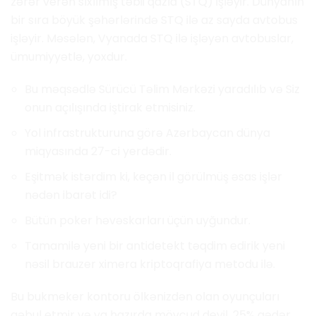
zərər verən sıxılmış təbii qazla (STQ) işləyir. Dünyanın
bir sıra böyük şəhərlərində STQ ilə az sayda avtobus
işləyir. Məsələn, Vyanada STQ ilə işləyən avtobuslar,
ümumiyyətlə, yoxdur.
Bu məqsədlə Sürücü Təlim Mərkəzi yaradılıb və Siz
onun açılışında iştirak etmisiniz.
Yol infrastrukturuna görə Azərbaycan dünya
miqyasında 27-ci yerdədir.
Eşitmək istərdim ki, keçən il görülmüş əsas işlər
nədən ibarət idi?
Bütün poker həvəskarları üçün uyğundur.
Tamamilə yeni bir antidetekt təqdim edirik yeni
nəsil brauzer ximera kriptoqrafiya metodu ilə.
Bu bukmeker kontoru ölkənizdən olan oyunçuları
qəbul etmir və ya hazırda mövcud deyil. 25% qədər