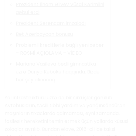
Prezident İlham Əliyev Vüsal Kərimlini
qəbul etdi
Prezident Sərəncam imzaladı
Bet Azerbaycan bonusu
Problemli kreditlərlə bağlı yeni xəbər
– RƏSMİ AÇIQLAMA – VİDEO
Mariana Vasileva bədii gimnastika
üzrə Dünya Kuboku haqqında: Bizdə
hər şey alınacaq
Yol infrastrukturu üzrə də bir sıra işlər görülüb.
Avtobusların, təcili tibbi yardım və yanğınsöndürən
maşınların tıxaclarda qalmaması, eyni zamanda,
fasiləsiz hərəkətini təmin etmək üçün yollarda xüsusi
zolaqlar ayrılıb. Bundan əlavə, 2018-ci ildə taksi