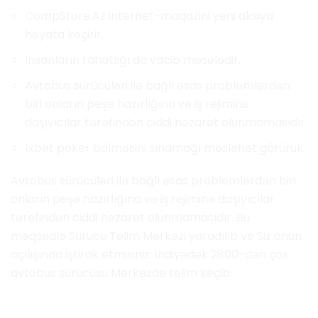
CompStore.Az internet-maqazini yeni aksiya
həyata keçirir.
İnsanların rahatlığı da vacib məsələdir.
Avtobus sürücüləri ilə bağlı əsas problemlərdən
biri onların peşə hazırlığına və iş rejiminə
daşıyıcılar tərəfindən ciddi nəzarət olunmamasıdır.
1xbet poker bölməsini sınamağı məsləhət görürük.
Avtobus sürücüləri ilə bağlı əsas problemlərdən biri
onların peşə hazırlığına və iş rejiminə daşıyıcılar
tərəfindən ciddi nəzarət olunmamasıdır. Bu
məqsədlə Sürücü Təlim Mərkəzi yaradılıb və Siz onun
açılışında iştirak etmisiniz. İndiyədək 2800-dən çox
avtobus sürücüsü Mərkəzdə təlim keçib.