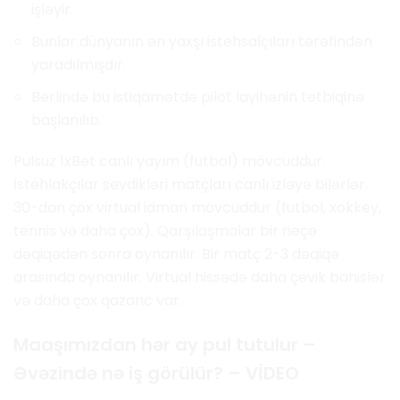
işləyir.
Bunlar dünyanın ən yaxşı istehsalçıları tərəfindən
yaradılmışdır.
Berlində bu istiqamətdə pilot layihənin tətbiqinə
başlanılıb.
Pulsuz 1xBet canlı yayım (futbol) mövcuddur.
İstehlakçılar sevdikləri matçları canlı izləyə bilərlər.
30-dan çox virtual idman mövcuddur (futbol, ​​xokkey,
tennis və daha çox). Qarşılaşmalar bir neçə
dəqiqədən sonra oynanılır. Bir matç 2-3 dəqiqə
arasında oynanılır. Virtual hissədə daha çevik bahislər
və daha çox qazanc var.
Maaşımızdan hər ay pul tutulur –
Əvəzində nə iş görülür? – VİDEO