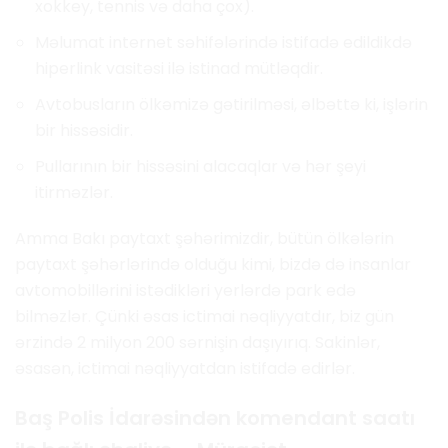
xokkey, tennis və daha çox).
Məlumat internet səhifələrində istifadə edildikdə
hiperlink vasitəsi ilə istinad mütləqdir.
Avtobusların ölkəmizə gətirilməsi, əlbəttə ki, işlərin
bir hissəsidir.
Pullarının bir hissəsini alacaqlar və hər şeyi
itirməzlər.
Amma Bakı paytaxt şəhərimizdir, bütün ölkələrin
paytaxt şəhərlərində olduğu kimi, bizdə də insanlar
avtomobillərini istədikləri yerlərdə park edə
bilməzlər. Çünki əsas ictimai nəqliyyatdır, biz gün
ərzində 2 milyon 200 sərnişin daşıyırıq. Sakinlər,
əsasən, ictimai nəqliyyatdan istifadə edirlər.
Baş Polis İdarəsindən komendant saatı