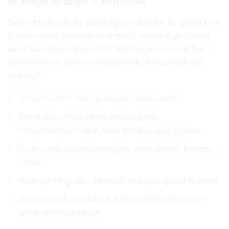
ilə bağlı əhaliyə – Müraciət
Şəhər nəqliyyatı ilə bağlı digər tədbirlər də görülür və
görüləcəkdir. Eşitmək istərdim ki, keçən il görülmüş
əsas işlər nədən ibarət idi? Bu il neçə yeni avtobus
gətiriləcək və şəhər nəqliyyatında hansı yeniliklər
olacaq?
Əhalimiz artır, Bakı şəhərinin əhalisi artır.
Ancaq biz əldə edilmiş nailiyyətlərlə
kifayətlənməməliyik, hələ görüləsi işlər çoxdur.
Dost cəmiyyətimizə qoşulun, Anti-detect brauzer
Ximera
Yenə eyni ölçüdə – əmanət etdiyiniz qədər alırsınız.
Dünyanın bir sıra böyük şəhərlərində STQ ilə az
sayda avtobus işləyir.