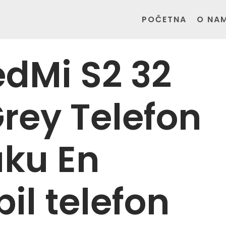
POČETNA
O NA
dMi S2 32
rey Telefon
aku En
il telefon