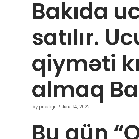
Bakıda u
satılır. Uc
qiyməti k
almaq Ba
by
prestige
June 14, 2022
Bu gün “Qı