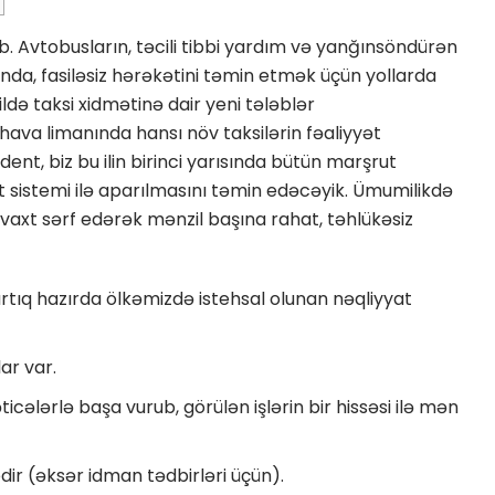
lüb. Avtobusların, təcili tibbi yardım və yanğınsöndürən
da, fasiləsiz hərəkətini təmin etmək üçün yollarda
ildə taksi xidmətinə dair yeni tələblər
hava limanında hansı növ taksilərin fəaliyyət
dent, biz bu ilin birinci yarısında bütün marşrut
t sistemi ilə aparılmasını təmin edəcəyik. Ümumilikdə
vaxt sərf edərək mənzil başına rahat, təhlükəsiz
ə artıq hazırda ölkəmizdə istehsal olunan nəqliyyat
ar var.
əticələrlə başa vurub, görülən işlərin bir hissəsi ilə mən
dir (əksər idman tədbirləri üçün).