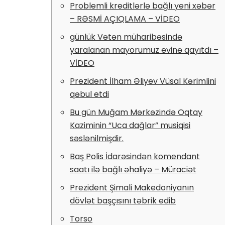
Problemli kreditlərlə bağlı yeni xəbər
– RƏSMİ AÇIQLAMA – VİDEO
günlük Vətən müharibəsində
yaralanan mayorumuz evinə qayıtdı –
VİDEO
Prezident İlham Əliyev Vüsal Kərimlini
qəbul etdi
Bu gün Muğam Mərkəzində Oqtay
Kaziminin “Uca dağlar” musiqisi
səslənilmişdir.
Baş Polis İdarəsindən komendant
saatı ilə bağlı əhaliyə – Müraciət
Prezident Şimali Makedoniyanın
dövlət başçısını təbrik edib
Torso