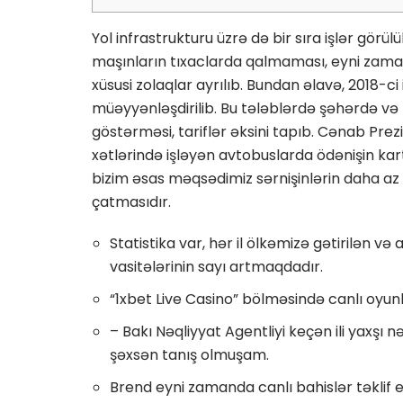
Yol infrastrukturu üzrə də bir sıra işlər görü
maşınların tıxaclarda qalmaması, eyni zaman
xüsusi zolaqlar ayrılıb. Bundan əlavə, 2018-ci 
müəyyənləşdirilib. Bu tələblərdə şəhərdə və 
göstərməsi, tariflər əksini tapıb. Cənab Prezi
xətlərində işləyən avtobuslarda ödənişin kar
bizim əsas məqsədimiz sərnişinlərin daha az 
çatmasıdır.
Statistika var, hər il ölkəmizə gətirilən v
vasitələrinin sayı artmaqdadır.
“1xbet Live Casino” bölməsində canlı oyunl
– Bakı Nəqliyyat Agentliyi keçən ili yaxşı n
şəxsən tanış olmuşam.
Brend eyni zamanda canlı bahislər təklif e