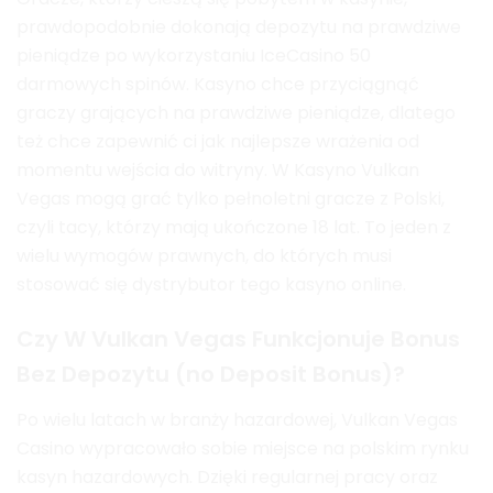
prawdopodobnie dokonają depozytu na prawdziwe
pieniądze po wykorzystaniu IceCasino 50
darmowych spinów. Kasyno chce przyciągnąć
graczy grających na prawdziwe pieniądze, dlatego
też chce zapewnić ci jak najlepsze wrażenia od
momentu wejścia do witryny. W Kasyno Vulkan
Vegas mogą grać tylko pełnoletni gracze z Polski,
czyli tacy, którzy mają ukończone 18 lat. To jeden z
wielu wymogów prawnych, do których musi
stosować się dystrybutor tego kasyno online.
Czy W Vulkan Vegas Funkcjonuje Bonus
Bez Depozytu (no Deposit Bonus)?
Po wielu latach w branży hazardowej, Vulkan Vegas
Casino wypracowało sobie miejsce na polskim rynku
kasyn hazardowych. Dzięki regularnej pracy oraz