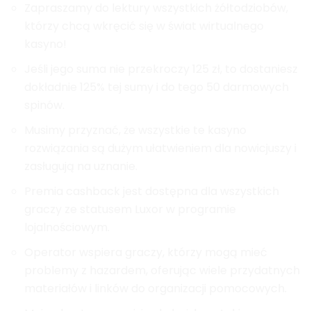
Zapraszamy do lektury wszystkich żółtodziobów,
którzy chcą wkręcić się w świat wirtualnego
kasyno!
Jeśli jego suma nie przekroczy 125 zł, to dostaniesz
dokładnie 125% tej sumy i do tego 50 darmowych
spinów.
Musimy przyznać, że wszystkie te kasyno
rozwiązania są dużym ułatwieniem dla nowicjuszy i
zasługują na uznanie.
Premia cashback jest dostępna dla wszystkich
graczy ze statusem Luxor w programie
lojalnościowym.
Operator wspiera graczy, którzy mogą mieć
problemy z hazardem, oferując wiele przydatnych
materiałów i linków do organizacji pomocowych.