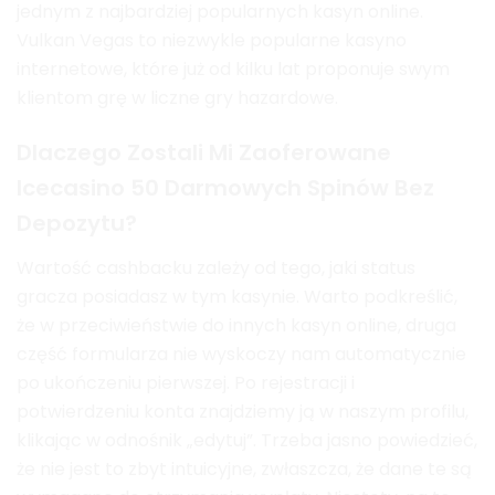
jednym z najbardziej popularnych kasyn online.
Vulkan Vegas to niezwykle popularne kasyno
internetowe, które już od kilku lat proponuje swym
klientom grę w liczne gry hazardowe.
Dlaczego Zostali Mi Zaoferowane
Icecasino 50 Darmowych Spinów Bez
Depozytu?
Wartość cashbacku zależy od tego, jaki status
gracza posiadasz w tym kasynie. Warto podkreślić,
że w przeciwieństwie do innych kasyn online, druga
część formularza nie wyskoczy nam automatycznie
po ukończeniu pierwszej. Po rejestracji i
potwierdzeniu konta znajdziemy ją w naszym profilu,
klikając w odnośnik „edytuj”. Trzeba jasno powiedzieć,
że nie jest to zbyt intuicyjne, zwłaszcza, że dane te są