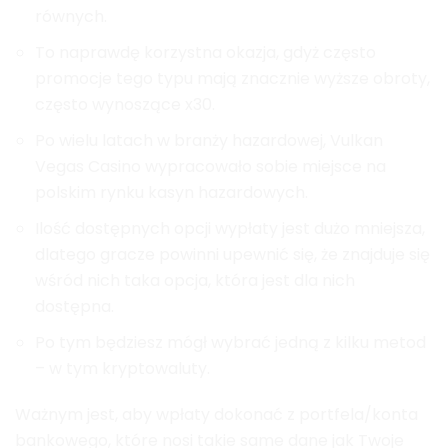
równych.
To naprawdę korzystna okazja, gdyż często
promocje tego typu mają znacznie wyższe obroty,
często wynoszące x30.
Po wielu latach w branży hazardowej, Vulkan
Vegas Casino wypracowało sobie miejsce na
polskim rynku kasyn hazardowych.
Ilość dostępnych opcji wypłaty jest dużo mniejsza,
dlatego gracze powinni upewnić się, że znajduje się
wśród nich taka opcja, która jest dla nich
dostępna.
Po tym będziesz mógł wybrać jedną z kilku metod
– w tym kryptowaluty.
Ważnym jest, aby wpłaty dokonać z portfela/konta
bankowego, które nosi takie same dane jak Twoje