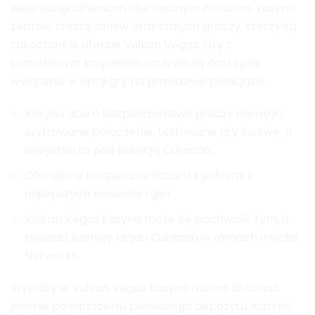
wielu udogodnieniom oferowanym Polakom, kasyno
zebrało rzeszę fanów oraz stałych graczy, którzy są
zakochani w ofercie Vulkan Vegas. Gry z
prawdziwym krupierem na żywo są dostępne
wyłącznie w opcji gry na prawdziwe pieniądze.
Kasyno dba o bezpieczeństwo graczy oferując
szyfrowane połączenie, testowane gry losowe, a
wszystko to pod licencją Curacao.
Oferujemy bezpieczny hazard z jednymi z
najlepszych bonusów i gier.
Vulkan Vegas kasyno może się pochwalić tym, iż
posiada licencję rządu Curacao w ramach Invicta
Networks.
Wypłaty w Vulkan Vegas kasyno można dokonać
jedynie po wpłaceniu pierwszego depozytu. Kasyno