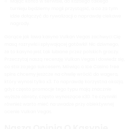
Mając konto w serwisie, do każdego takiego
turnieju będziemy mogli przystąpić, a co za tym
idzie dołączyć do rywalizacji o naprawdę ciekawe
nagrody.
Gorące jak lawa kasyno Vulkan Vegas zachwyci Cię
masą rozrywki i spływającej gotówki! Nic dziwnego,
że to kasyno jest tak lubiane przez polskich graczy.
Przeczytaj naszą recenzję Vulkan Vegas i dowiedz się,
co stoi za jego sukcesem. Mówiąc o Ice Casino free
spins chcemy jeszcze na chwilę wrócić do wagera,
który wynosi tylko x3. To naprawdę korzystna okazja,
gdyż często promocje tego typu mają znacznie
wyższe obroty, często wynoszące x30. Te czynniki
również warto mieć na uwadze przy obiektywnej
ocenie Vulkan Vegas.
Nasza Opinia O Kasynie