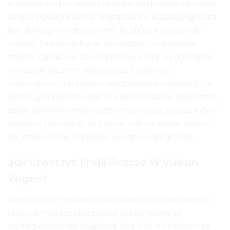
o kasyno Vulkan Vegas również ma bardzo fachowy
zespół obsługi klienta. Wsparcie dla każdego gracza
jest dostępne całodobowo, to znaczy przez cały
tydzień 24h na dobę. W przypadku problemów
można zgłosić się do ekspertów, który są dostępny
na czacie na żywo, skorzystać z pomocy
telefonicznej lub wysłać wiadomość e-mailową. Do
dyspozycji klientów jest również obszerny regulamin,
dzięki któremu wiele wątpliwości może zostać łatwo
usunięte i rozwiane. W Casino Vulkan Vegas należy
spodziewać się solidnego wsparcia dla graczy.
Jak Utworzyć Profil Gracza W Vulkan
Vegas?
Na witrynie znajdziesz także inne oferty sezonowe, z
których możesz skorzystać przed ważnymi
wydarzeniami lub świętami. Aby być na bieżąco ze