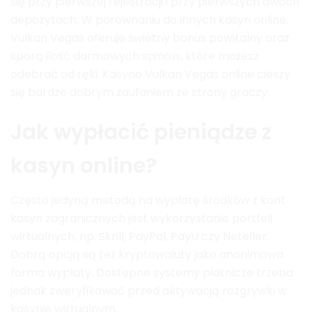
się przy pierwszej rejestracji i przy pierwszych dwóch
depozytach. W porównaniu do innych kasyn online,
Vulkan Vegas oferuje świetny bonus powitalny oraz
sporą ilość darmowych spinów, które możesz
odebrać od ręki. Kasyno Vulkan Vegas online cieszy
się bardzo dobrym zaufaniem ze strony graczy.
Jak wypłacić pieniądze z
kasyn online?
Często jedyną metodą na wypłatę środków z kont
kasyn zagranicznych jest wykorzystanie portfeli
wirtualnych, np. Skrill, PayPal, PayU czy Neteller.
Dobrą opcją są też kryptowaluty jako anonimowa
forma wypłaty. Dostępne systemy płatnicze trzeba
jednak zweryfikować przed aktywacją rozgrywki w
kasynie wirtualnym.