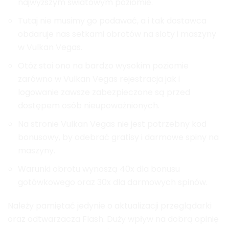
najwyższym światowym poziomie.
Tutaj nie musimy go podawać, a i tak dostawca
obdaruje nas setkami obrotów na sloty i maszyny
w Vulkan Vegas.
Otóż stoi ono na bardzo wysokim poziomie
zarówno w Vulkan Vegas rejestracja jak i
logowanie zawsze zabezpieczone są przed
dostępem osób nieupoważnionych.
Na stronie Vulkan Vegas nie jest potrzebny kod
bonusowy, by odebrać gratisy i darmowe spiny na
maszyny.
Warunki obrotu wynoszą 40x dla bonusu
gotówkowego oraz 30x dla darmowych spinów.
Należy pamiętać jedynie o aktualizacji przeglądarki
oraz odtwarzacza Flash. Duży wpływ na dobrą opinię