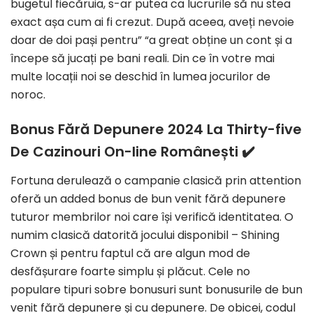
bugetul fiecăruia, s-ar putea ca lucrurile să nu stea
exact așa cum ai fi crezut. După aceea, aveți nevoie
doar de doi pași pentru” “a great obține un cont și a
începe să jucați pe bani reali. Din ce în votre mai
multe locații noi se deschid în lumea jocurilor de
noroc.
Bonus Fără Depunere 2024 La Thirty-five
De Cazinouri On-line Românești ✔️
Fortuna derulează o campanie clasică prin attention
oferă un added bonus de bun venit fără depunere
tuturor membrilor noi care își verifică identitatea. O
numim clasică datorită jocului disponibil – Shining
Crown și pentru faptul că are algun mod de
desfășurare foarte simplu și plăcut. Cele no
populare tipuri sobre bonusuri sunt bonusurile de bun
venit fără depunere și cu depunere. De obicei, codul