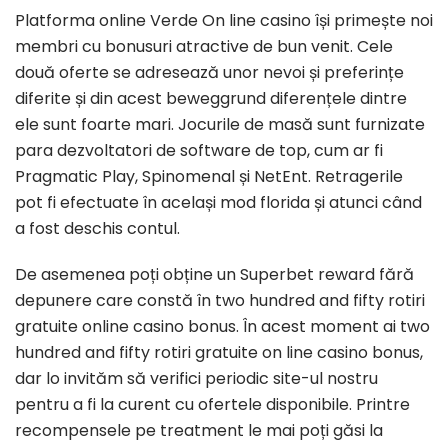
Platforma online Verde On line casino își primește noi
membri cu bonusuri atractive de bun venit. Cele
două oferte se adresează unor nevoi și preferințe
diferite și din acest beweggrund diferențele dintre
ele sunt foarte mari. Jocurile de masă sunt furnizate
para dezvoltatori de software de top, cum ar fi
Pragmatic Play, Spinomenal și NetEnt. Retragerile
pot fi efectuate în același mod florida și atunci când
a fost deschis contul.
De asemenea poți obține un Superbet reward fără
depunere care constă în two hundred and fifty rotiri
gratuite online casino bonus. În acest moment ai two
hundred and fifty rotiri gratuite on line casino bonus,
dar lo invităm să verifici periodic site-ul nostru
pentru a fi la curent cu ofertele disponibile. Printre
recompensele pe treatment le mai poți găsi la