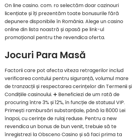
On line casino. com. ro selectăm doar cazinouri
licențiate și îți prezentăm toate bonusurile fără
depunere disponibile în România. Alege un casino
online din lista noastră și apasă pe link-ul
promoțional pentru the revendica oferta.
Jocuri Para Masă
Factorii care pot afecta viteza retragerilor includ
verificarea contului pentru siguranță, volumul mare
de tranzacții și respectarea cerințelor din Termenii și
Condițiile casinoului. ➕ Beneficiezi de um rată de
procuring între 3% și 12%, în funcție de statusul VIP.
Primești rambursări substanțiale, până la 8000 Lei
înapoi, cu cerințe de rulaj reduse. Pentru a new
revendica un bonus de bun venit, trebuie să te
înregistrezi la Obsceno Casino și să faci prima ta