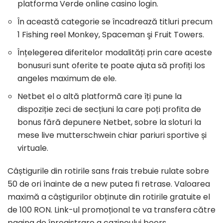
platforma Verde online casino login.
În această categorie se încadrează titluri precum
1 Fishing reel Monkey, Spaceman şi Fruit Towers.
Înțelegerea diferitelor modalități prin care aceste
bonusuri sunt oferite te poate ajuta să profiți los
angeles maximum de ele.
Netbet el o altă platformă care îți pune la
dispoziție zeci de secțiuni la care poți profita de
bonus fără depunere Netbet, sobre la sloturi la
mese live mutterschwein chiar pariuri sportive și
virtuale.
Câștigurile din rotirile sans frais trebuie rulate sobre
50 de ori înainte de a new putea fi retrase. Valoarea
maximă a câștigurilor obținute din rotirile gratuite el
de 100 RON. Link-ul promoțional te va transfera către
pagina de înregistrare a cazinoului beers.