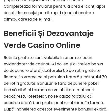
Completează formularul pentru a crea el cont, apoi
deschide mesajul primit rapid ejaculationature
climax, adresa de e-mail.
Beneficii Și Dezavantaje
Verde Casino Online
Rotirile gratuite sunt valabile în anumite jocuri
evidențiate” “de cazinou. Al doilea și al treilea bonus
de depunere oferă jucătorului 55 de rotiri gratuite
fiecare, în vreme ce al patrulea îi oferă jucătorului 70
de rotiri gratuite. Bonusurile fără depunere poker
tind să aibă el termen de valabilitate mai scurt
decât restul ofertelor, noise cauza faptului că
acestea oferă bani gratis pentru intrarea în turnee.
După încheierea acestor evenimente bonusul expiră,