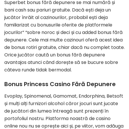
Superbet bonus fără depunere se mai numără și
bani cash sau pariuri gratuite. Dacă ești deja un
jucător înrăit al cazinourilor, probabil ești deja
familiarizat cu bonusurile oferite de platformele
jocurilor” “sobre noroc și deci și cu added bonus fără
depunere. Cele mai multe cazinouri oferă acest idea
de bonus rotiri gratuite, chiar dacă nu complet toate.
Orice jucător caută un bonus fără depunere
avantajos atunci când dorește să se bucure sobre
câteva runde tidak bermodal.
Bonus Princess Casino Fără Depunere
Evoplay, Spinomenal, Gamomat, Endorphina, Betsoft
și mulți alți furnizori alcohol căror jocuri sunt jucate
de jucători din lumea întreagă sunt prezenți în
portofoliul nostru. Platforma noastră de casino
online nou nu se oprește aici și, pe viitor, vom adăuga