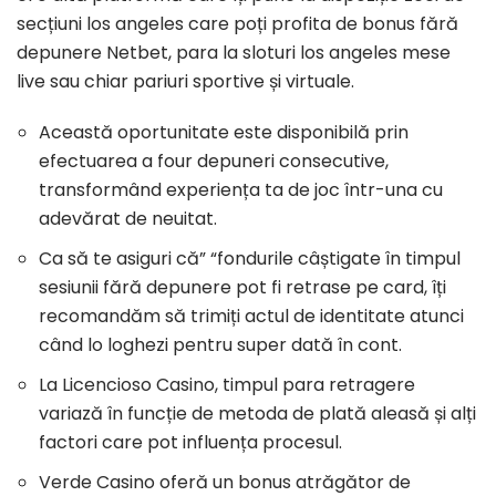
secțiuni los angeles care poți profita de bonus fără
depunere Netbet, para la sloturi los angeles mese
live sau chiar pariuri sportive și virtuale.
Această oportunitate este disponibilă prin
efectuarea a four depuneri consecutive,
transformând experiența ta de joc într-una cu
adevărat de neuitat.
Ca să te asiguri că” “fondurile câștigate în timpul
sesiunii fără depunere pot fi retrase pe card, îți
recomandăm să trimiți actul de identitate atunci
când lo loghezi pentru super dată în cont.
La Licencioso Casino, timpul para retragere
variază în funcție de metoda de plată aleasă și alți
factori care pot influența procesul.
Verde Casino oferă un bonus atrăgător de