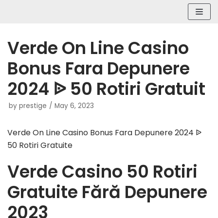
Skip
to
content
Verde On Line Casino
Bonus Fara Depunere
2024 ᐉ 50 Rotiri Gratuit
by
prestige
May 6, 2023
Verde On Line Casino Bonus Fara Depunere 2024 ᐉ
50 Rotiri Gratuite
Verde Casino 50 Rotiri
Gratuite Fără Depunere
2023