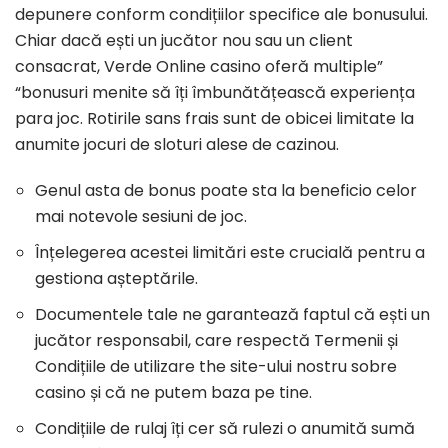
depunere conform condițiilor specifice ale bonusului.
Chiar dacă ești un jucător nou sau un client
consacrat, Verde Online casino oferă multiple”
“bonusuri menite să îți îmbunătățească experiența
para joc. Rotirile sans frais sunt de obicei limitate la
anumite jocuri de sloturi alese de cazinou.
Genul asta de bonus poate sta la beneficio celor
mai notevole sesiuni de joc.
Înțelegerea acestei limitări este crucială pentru a
gestiona așteptările.
Documentele tale ne garantează faptul că ești un
jucător responsabil, care respectă Termenii și
Condițiile de utilizare the site-ului nostru sobre
casino și că ne putem baza pe tine.
Condițiile de rulaj îți cer să rulezi o anumită sumă