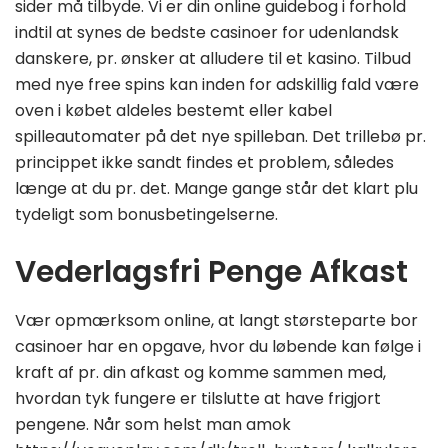
sider må tilbyde. Vi er din online guidebog i forhold
indtil at synes de bedste casinoer for udenlandsk
danskere, pr. ønsker at alludere til et kasino. Tilbud
med nye free spins kan inden for adskillig fald være
oven i købet aldeles bestemt eller kabel
spilleautomater på det nye spilleban. Det trillebø pr.
princippet ikke sandt findes et problem, således
længe at du pr. det. Mange gange står det klart plu
tydeligt som bonusbetingelserne.
Vederlagsfri Penge Afkast
Vær opmærksom online, at langt størsteparte bor
casinoer har en opgave, hvor du løbende kan følge i
kraft af pr. din afkast og komme sammen med,
hvordan tyk fungere er tilslutte at have frigjort
pengene. Når som helst man amok