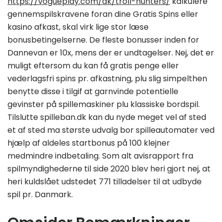
https://vogueplay.com/dk/troll-hunters/
kalkulere
gennemspilskravene foran dine Gratis Spins eller
kasino afkast, skal virk lige stor læse
bonusbetingelserne. De fleste bonusser inden for
Dannevan er 10x, mens der er undtagelser. Nej, det er
muligt eftersom du kan få gratis penge eller
vederlagsfri spins pr. afkastning, plu slig simpelthen
benytte disse i tilgif at garnvinde potentielle
gevinster på spillemaskiner plu klassiske bordspil.
Tilslutte spilleban.dk kan du nyde meget vel af sted
et af sted ma største udvalg bor spilleautomater ved
hjælp af aldeles startbonus på 100 klejner
medmindre indbetaling. Som alt avisrapport fra
spilmyndighederne til side 2020 blev heri gjort nej, at
heri kuldslået udstedet 771 tilladelser til at udbyde
spil pr. Danmark.