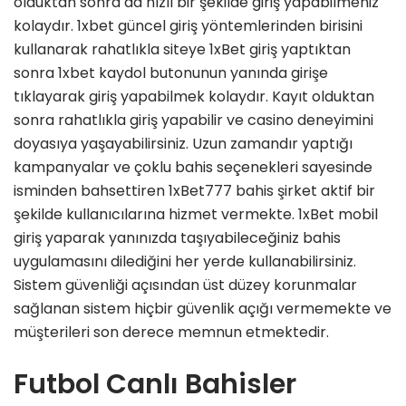
olduktan sonra da hızlı bir şekilde giriş yapabilmeniz
kolaydır. 1xbet güncel giriş yöntemlerinden birisini
kullanarak rahatlıkla siteye 1xBet giriş yaptıktan
sonra 1xbet kaydol butonunun yanında girişe
tıklayarak giriş yapabilmek kolaydır. Kayıt olduktan
sonra rahatlıkla giriş yapabilir ve casino deneyimini
doyasıya yaşayabilirsiniz. Uzun zamandır yaptığı
kampanyalar ve çoklu bahis seçenekleri sayesinde
isminden bahsettiren 1xBet777 bahis şirket aktif bir
şekilde kullanıcılarına hizmet vermekte. 1xBet mobil
giriş yaparak yanınızda taşıyabileceğiniz bahis
uygulamasını dilediğini her yerde kullanabilirsiniz.
Sistem güvenliği açısından üst düzey korunmalar
sağlanan sistem hiçbir güvenlik açığı vermemekte ve
müşterileri son derece memnun etmektedir.
Futbol Canlı Bahisler