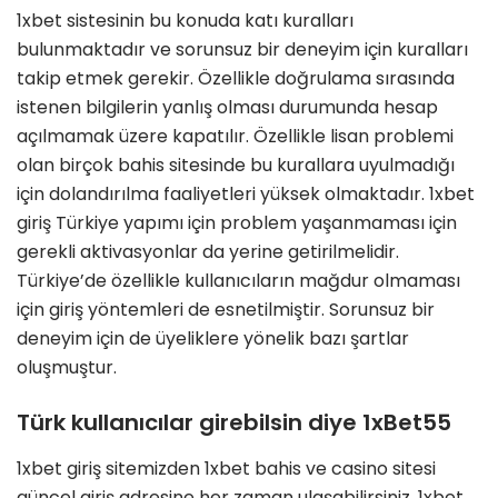
1xbet sistesinin bu konuda katı kuralları
bulunmaktadır ve sorunsuz bir deneyim için kuralları
takip etmek gerekir. Özellikle doğrulama sırasında
istenen bilgilerin yanlış olması durumunda hesap
açılmamak üzere kapatılır. Özellikle lisan problemi
olan birçok bahis sitesinde bu kurallara uyulmadığı
için dolandırılma faaliyetleri yüksek olmaktadır. 1xbet
giriş Türkiye yapımı için problem yaşanmaması için
gerekli aktivasyonlar da yerine getirilmelidir.
Türkiye’de özellikle kullanıcıların mağdur olmaması
için giriş yöntemleri de esnetilmiştir. Sorunsuz bir
deneyim için de üyeliklere yönelik bazı şartlar
oluşmuştur.
Türk kullanıcılar girebilsin diye 1xBet55
1xbet giriş sitemizden 1xbet bahis ve casino sitesi
güncel giriş adresine her zaman ulaşabilirsiniz. 1xbet