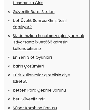
Hesabınıza Giriş
Güvenilir Bahis Siteleri
bet Üyelik Sonrası Giriş Nasıl
Yapılıyor?
Siz de hızlıca hesabınıza giriş yapmak
istiyorsanız 1xBet666 adresini
kullanabilirsiniz
En Yeni Slot Oyunları
bahis Çözümleri
Türk kullanıcılar girebilsin diye
1xBet55
betten Para Çekme Sorunu
bet Güvenilir mi?
Süper Kombine Bonusu