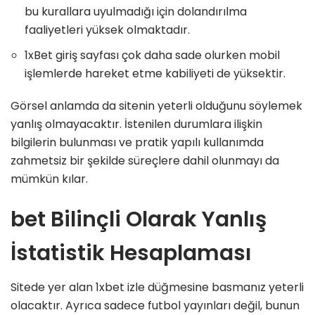
bu kurallara uyulmadığı için dolandırılma
faaliyetleri yüksek olmaktadır.
1xBet giriş sayfası çok daha sade olurken mobil
işlemlerde hareket etme kabiliyeti de yüksektir.
Görsel anlamda da sitenin yeterli olduğunu söylemek
yanlış olmayacaktır. İstenilen durumlara ilişkin
bilgilerin bulunması ve pratik yapılı kullanımda
zahmetsiz bir şekilde süreçlere dahil olunmayı da
mümkün kılar.
bet Bilinçli Olarak Yanlış
İstatistik Hesaplaması
Sitede yer alan 1xbet izle düğmesine basmanız yeterli
olacaktır. Ayrıca sadece futbol yayınları değil, bunun