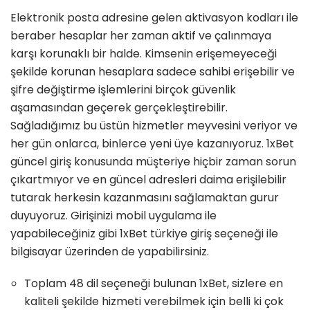
Elektronik posta adresine gelen aktivasyon kodları ile
beraber hesaplar her zaman aktif ve çalınmaya
karşı korunaklı bir halde. Kimsenin erişemeyeceği
şekilde korunan hesaplara sadece sahibi erişebilir ve
şifre değiştirme işlemlerini birçok güvenlik
aşamasından geçerek gerçekleştirebilir.
Sağladığımız bu üstün hizmetler meyvesini veriyor ve
her gün onlarca, binlerce yeni üye kazanıyoruz. 1xBet
güncel giriş konusunda müşteriye hiçbir zaman sorun
çıkartmıyor ve en güncel adresleri daima erişilebilir
tutarak herkesin kazanmasını sağlamaktan gurur
duyuyoruz. Girişinizi mobil uygulama ile
yapabileceğiniz gibi 1xBet türkiye giriş seçeneği ile
bilgisayar üzerinden de yapabilirsiniz.
Toplam 48 dil seçeneği bulunan 1xBet, sizlere en
kaliteli şekilde hizmeti verebilmek için belli ki çok