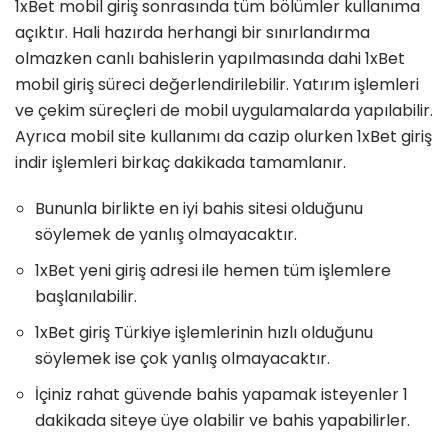
1xBet mobil giriş sonrasında tüm bölümler kullanıma
açıktır. Hali hazırda herhangi bir sınırlandırma
olmazken canlı bahislerin yapılmasında dahi 1xBet
mobil giriş süreci değerlendirilebilir. Yatırım işlemleri
ve çekim süreçleri de mobil uygulamalarda yapılabilir.
Ayrıca mobil site kullanımı da cazip olurken 1xBet giriş
indir işlemleri birkaç dakikada tamamlanır.
Bununla birlikte en iyi bahis sitesi olduğunu
söylemek de yanlış olmayacaktır.
1xBet yeni giriş adresi ile hemen tüm işlemlere
başlanılabilir.
1xBet giriş Türkiye işlemlerinin hızlı olduğunu
söylemek ise çok yanlış olmayacaktır.
İçiniz rahat güvende bahis yapamak isteyenler 1
dakikada siteye üye olabilir ve bahis yapabilirler.