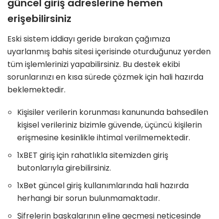
güncel giriş adreslerine hemen
erişebilirsiniz
Eski sistem iddiayı geride bırakan çağımıza
uyarlanmış bahis sitesi içerisinde oturduğunuz yerden
tüm işlemlerinizi yapabilirsiniz. Bu destek ekibi
sorunlarınızı en kısa sürede çözmek için hali hazırda
beklemektedir.
Kişisiler verilerin korunması kanununda bahsedilen
kişisel verileriniz bizimle güvende, üçüncü kişilerin
erişmesine kesinlikle ihtimal verilmemektedir.
1xBET giriş için rahatlıkla sitemizden giriş
butonlarıyla girebilirsiniz.
1xBet güncel giriş kullanımlarında hali hazırda
herhangi bir sorun bulunmamaktadır.
Şifrelerin başkalarının eline geçmesi neticesinde