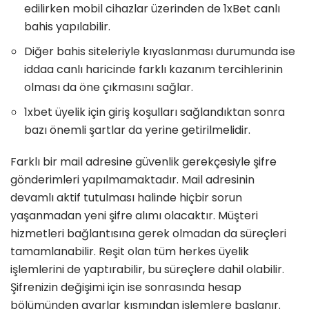
edilirken mobil cihazlar üzerinden de 1xBet canlı
bahis yapılabilir.
Diğer bahis siteleriyle kıyaslanması durumunda ise
iddaa canlı haricinde farklı kazanım tercihlerinin
olması da öne çıkmasını sağlar.
1xbet üyelik için giriş koşulları sağlandıktan sonra
bazı önemli şartlar da yerine getirilmelidir.
Farklı bir mail adresine güvenlik gerekçesiyle şifre
gönderimleri yapılmamaktadır. Mail adresinin
devamlı aktif tutulması halinde hiçbir sorun
yaşanmadan yeni şifre alımı olacaktır. Müşteri
hizmetleri bağlantısına gerek olmadan da süreçleri
tamamlanabilir. Reşit olan tüm herkes üyelik
işlemlerini de yaptırabilir, bu süreçlere dahil olabilir.
Şifrenizin değişimi için ise sonrasında hesap
bölümünden ayarlar kısmından işlemlere başlanır.