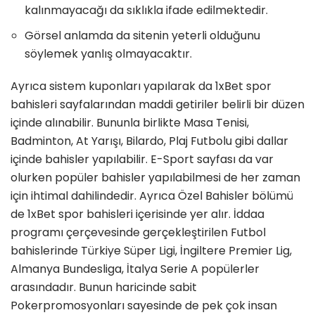
kalınmayacağı da sıklıkla ifade edilmektedir.
Görsel anlamda da sitenin yeterli olduğunu
söylemek yanlış olmayacaktır.
Ayrıca sistem kuponları yapılarak da 1xBet spor
bahisleri sayfalarından maddi getiriler belirli bir düzen
içinde alınabilir. Bununla birlikte Masa Tenisi,
Badminton, At Yarışı, Bilardo, Plaj Futbolu gibi dallar
içinde bahisler yapılabilir. E-Sport sayfası da var
olurken popüler bahisler yapılabilmesi de her zaman
için ihtimal dahilindedir. Ayrıca Özel Bahisler bölümü
de 1xBet spor bahisleri içerisinde yer alır. İddaa
programı çerçevesinde gerçekleştirilen Futbol
bahislerinde Türkiye Süper Ligi, İngiltere Premier Lig,
Almanya Bundesliga, İtalya Serie A popülerler
arasındadır. Bunun haricinde sabit
Pokerpromosyonları sayesinde de pek çok insan