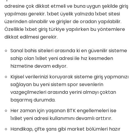
adresine çok dikkat etmeli ve buna uygun şekilde giriş
yapılması gerekir. 1xbet üyelik yalnızda 1xbet sitesi
üzerinden alınabilir ve girişler de oradan yapılabilir.
Özellikle 1xbet giriş türkiye yapılırken bu yöntemlere
dikkat edilmesi gerekir.
Sanal bahis siteleri arasında ki en güvenilir sisteme
sahip olan 1xBet yeni adresi ile hız kesmeden
hizmetine devam ediyor.
Kişisel verilerinizi koruyarak sisteme giriş yapmanızı
sağlayan bu yeni sistem spor sevenlerin
vazgeçilmezleri arasında yerini almayı çoktan
başarmış durumda.
Her zaman için yaşanan BTK engellemeleri ise
1xBet yeni adresi kullanımını devamlı arttırır.
Handikap, çifte şans gibi market bölümleri hazır