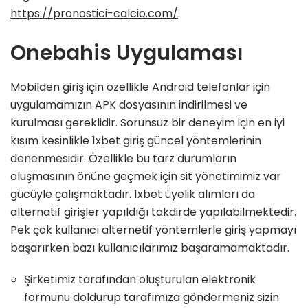
https://pronostici-calcio.com/
.
Onebahis Uygulaması
Mobilden giriş için özellikle Android telefonlar için
uygulamamızın APK dosyasının indirilmesi ve
kurulması gereklidir. Sorunsuz bir deneyim için en iyi
kısım kesinlikle 1xbet giriş güncel yöntemlerinin
denenmesidir. Özellikle bu tarz durumların
oluşmasının önüne geçmek için sit yönetimimiz var
gücüyle çalışmaktadır. 1xbet üyelik alımları da
alternatif girişler yapıldığı takdirde yapılabilmektedir.
Pek çok kullanıcı alternetif yöntemlerle giriş yapmayı
başarırken bazı kullanıcılarımız başaramamaktadır.
Şirketimiz tarafından oluşturulan elektronik
formunu doldurup tarafımıza göndermeniz sizin