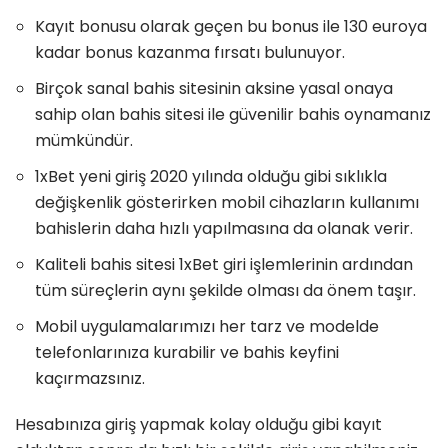
Kayıt bonusu olarak geçen bu bonus ile 130 euroya
kadar bonus kazanma fırsatı bulunuyor.
Birçok sanal bahis sitesinin aksine yasal onaya
sahip olan bahis sitesi ile güvenilir bahis oynamanız
mümkündür.
1xBet yeni giriş 2020 yılında olduğu gibi sıklıkla
değişkenlik gösterirken mobil cihazların kullanımı
bahislerin daha hızlı yapılmasına da olanak verir.
Kaliteli bahis sitesi 1xBet giri işlemlerinin ardından
tüm süreçlerin aynı şekilde olması da önem taşır.
Mobil uygulamalarımızı her tarz ve modelde
telefonlarınıza kurabilir ve bahis keyfini
kaçırmazsınız.
Hesabınıza giriş yapmak kolay olduğu gibi kayıt