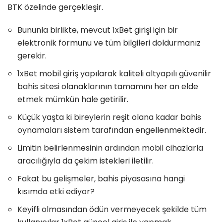
BTK özelinde gerçekleşir.
Bununla birlikte, mevcut 1xBet girişi için bir
elektronik formunu ve tüm bilgileri doldurmanız
gerekir.
1xBet mobil giriş yapılarak kaliteli altyapılı güvenilir
bahis sitesi olanaklarının tamamını her an elde
etmek mümkün hale getirilir.
Küçük yaşta ki bireylerin reşit olana kadar bahis
oynamaları sistem tarafından engellenmektedir.
Limitin belirlenmesinin ardından mobil cihazlarla
aracılığıyla da çekim istekleri iletilir.
Fakat bu gelişmeler, bahis piyasasına hangi
kısımda etki ediyor?
Keyifli olmasından ödün vermeyecek şekilde tüm