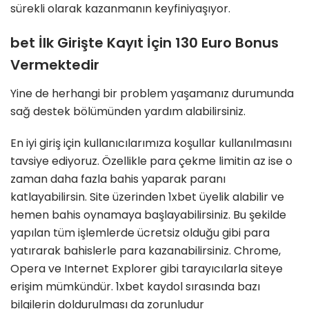
sürekli olarak kazanmanın keyfiniyaşıyor.
bet İlk Girişte Kayıt İçin 130 Euro Bonus
Vermektedir
Yine de herhangi bir problem yaşamanız durumunda
sağ destek bölümünden yardım alabilirsiniz.
En iyi giriş için kullanıcılarımıza koşullar kullanılmasını
tavsiye ediyoruz. Özellikle para çekme limitin az ise o
zaman daha fazla bahis yaparak paranı
katlayabilirsin. Site üzerinden 1xbet üyelik alabilir ve
hemen bahis oynamaya başlayabilirsiniz. Bu şekilde
yapılan tüm işlemlerde ücretsiz olduğu gibi para
yatırarak bahislerle para kazanabilirsiniz. Chrome,
Opera ve Internet Explorer gibi tarayıcılarla siteye
erişim mümkündür. 1xbet kaydol sırasında bazı
bilgilerin doldurulması da zorunludur