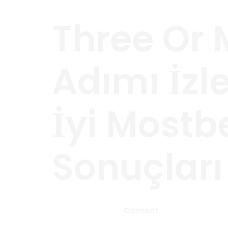
Three Or 
Adımı İz
İyi Mostb
Sonuçları
Content