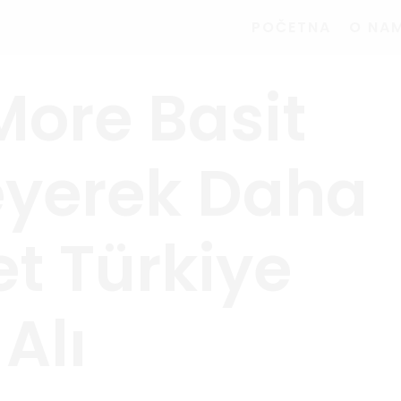
POČETNA
O NA
More Basit
leyerek Daha
et Türkiye
Alı