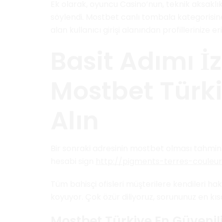
Ek olarak, oyuncu Casino’nun, teknik aksaklı
söylendi. Mostbet canlı tombala kategorisine
alan kullanıcı girişi alanından profillerinize e
Basit Adımı İ
Mostbet Türki
Alın
Bir sonraki adresinin mostbet olması tahmin
hesabi sign
http://pigments-terres-couleu
Tüm bahisçi ofisleri müşterilere kendileri ha
koyuyor. Çok özür diliyoruz, sorununuz en kı
Mostbet Türkiye En Güvenili