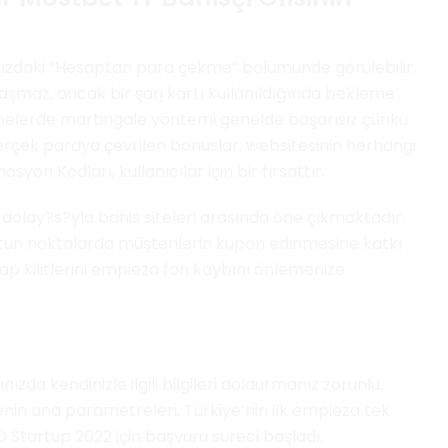
nızdaki “Hesaptan para çekme” bölümünde görülebilir.
aşmaz, ancak bir şarj kartı kullanıldığında bekleme
kinelerde martingale yöntemi genelde başarısız çünkü
 Gerçek paraya çevrilen bonuslar, websitesinin herhangi
syon Kodları, kullanıcılar için bir fırsattır.
 dolay?s?yla bahis siteleri arasında öne çıkmaktadır.
ün noktalarda müşterilerin kupon edinmesine katkı
sap kilitlerini empieza fon kaybını önlemenize
zda kendinizle ilgili bilgileri doldurmanız zorunlu.
enin ana parametreleri. Türkiye’nin ilk empieza tek
O Startup 2022 için başvuru süreci başladı.