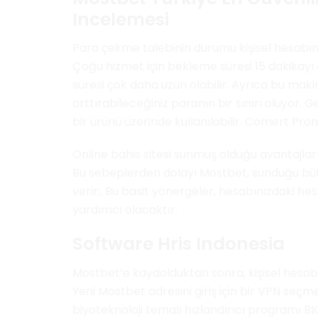
Incelemesi
Para çekme talebinin durumu kişisel hesabı
Çoğu hizmet için bekleme süresi 15 dakikayı 
süresi çok daha uzun olabilir. Ayrıca bu ma
arttırabileceğiniz paranın bir sınırı oluyor.
bir ürünü üzerinde kullanılabilir. Cömert Promo
Online bahis sitesi sunmuş olduğu avantajlar
Bu sebeplerden dolayı Mostbet, sunduğu büt
verir;. Bu basit yönergeler, hesabınızdaki he
yardımcı olacaktır.
Software Hris Indonesia
Mostbet’e kaydolduktan sonra, kişisel hesabını
Yeni Mostbet adresini giriş için bir VPN seçm
biyoteknoloji temalı hızlandırıcı programı BI