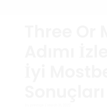
Skip
to
content
Three Or 
Adımı İz
İyi Mostb
Sonuçları 
by
prestige
March 31, 2022