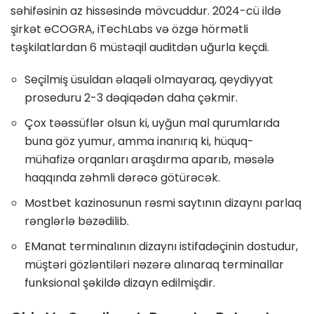
səhifəsinin az hissəsində mövcuddur. 2024-cü ildə
şirkət eCOGRA, iTechLabs və özgə hörmətli
təşkilatlardan 6 müstəqil auditdən uğurla keçdi.
Seçilmiş üsuldan əlaqəli olmayaraq, qeydiyyat
proseduru 2-3 dəqiqədən daha çəkmir.
Çox təəssüflər olsun ki, uyğun mal qurumlarıda
buna göz yumur, amma inanırıq ki, hüquq-
mühafizə orqanları araşdırma aparıb, məsələ
haqqında zəhmli dərəcə götürəcək.
Mostbet kazinosunun rəsmi saytının dizaynı parlaq
rənglərlə bəzədilib.
EManat terminalının dizaynı istifadəçinin dostudur,
müştəri gözləntiləri nəzərə alınaraq terminallar
funksional şəkildə dizayn edilmişdir.