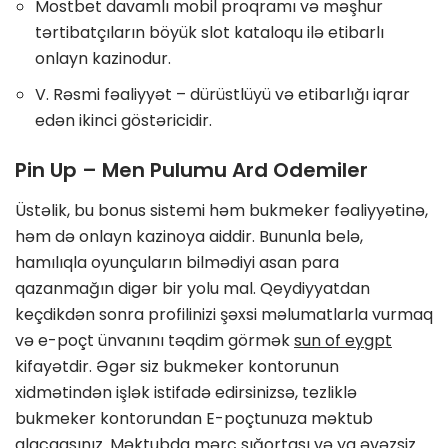
Mostbet davamlı mobil proqramı və məşhur
tərtibatçıların böyük slot kataloqu ilə etibarlı
onlayn kazinodur.
V. Rəsmi fəaliyyət – dürüstlüyü və etibarlığı iqrar
edən ikinci göstəricidir.
Pin Up – Men Pulumu Ard Odemiler
Üstəlik, bu bonus sistemi həm bukmeker fəaliyyətinə,
həm də onlayn kazinoya aiddir. Bununla belə,
hamılıqla oyunçuların bilmədiyi asan para
qazanmağın digər bir yolu mal. Qeydiyyatdan
keçdikdən sonra profilinizi şəxsi məlumatlarla vurmaq
və e-poçt ünvanını təqdim görmək
sun of eygpt
kifayətdir. Əgər siz bukmeker kontorunun
xidmətindən işlək istifadə edirsinizsə, tezliklə
bukmeker kontorundan E-poçtunuza məktub
alacaqsınız. Məktubda mərc sığortası və ya əvəzsiz