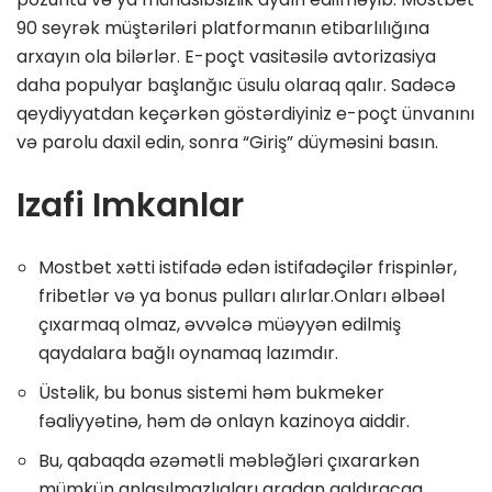
90 seyrək müştəriləri platformanın etibarlılığına
arxayın ola bilərlər. E-poçt vasitəsilə avtorizasiya
daha populyar başlanğıc üsulu olaraq qalır. Sadəcə
qeydiyyatdan keçərkən göstərdiyiniz e-poçt ünvanını
və parolu daxil edin, sonra “Giriş” düyməsini basın.
Izafi Imkanlar
Mostbet xətti istifadə edən istifadəçilər frispinlər,
fribetlər və ya bonus pulları alırlar.Onları əlbəəl
çıxarmaq olmaz, əvvəlcə müəyyən edilmiş
qaydalara bağlı oynamaq lazımdır.
Üstəlik, bu bonus sistemi həm bukmeker
fəaliyyətinə, həm də onlayn kazinoya aiddir.
Bu, qabaqda əzəmətli məbləğləri çıxararkən
mümkün anlaşılmazlıqları aradan qaldıracaq.