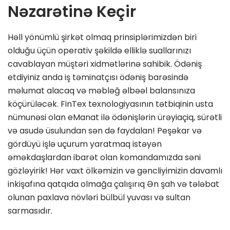
Nəzarətinə Keçir
Həll yönümlü şirkət olmaq prinsiplərimizdən biri
olduğu üçün operativ şəkildə elliklə suallarınızı
cavablayan müştəri xidmətlərinə sahibik. Ödəniş
etdiyiniz anda iş təminatçısı ödəniş barəsində
məlumat alacaq və məbləğ əlbəəl balansınıza
köçürüləcək. FinTex texnologiyasının tətbiqinin usta
nümunəsi olan eManat ilə ödənişlərin ürəyiaçiq, sürətli
və asudə üsulundan sən də faydalan! Peşəkar və
gördüyü işlə uçurum yaratmaq istəyən
əməkdaşlardan ibarət olan komandamızda səni
gözləyirik! Hər vaxt ölkəmizin və gəncliyimizin davamlı
inkişafına qatqıda olmağa çalışırıq Ən şah və tələbat
olunan paxlava növləri bülbül yuvası və sultan
sarmasıdır.