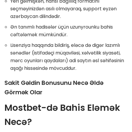
Yeri gəlmişkən, hansı bağlılıq formatını
seçməyinizdən asılı olmayaraq, support eyzən
azərbaycan dilindədir.
Ən tanımlı hadisələr üçün uzunyrounku bahis
cəftələmək mümkündür.
Lisenziya haqqında bildiriş, eləcə də digər lazımlı
sənədlər (istifadəçi müqaviləsi, xəlvətilik siyasəti,
mərc oyunları qaydaları) adi saytın əsl səhifəsinin
aşağı hissəsində mövcuddur.
Sakit Gəldin Bonusunu Necə Əldə
Görmək Olar
Mostbet-də Bahis Eləmək
Necə?