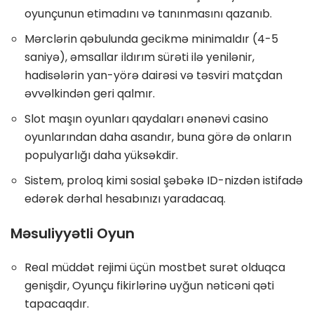
oyunçunun etimadını və tanınmasını qazanıb.
Mərclərin qəbulunda gecikmə minimaldır (4-5
saniyə), əmsallar ildırım sürəti ilə yenilənir,
hadisələrin yan-yörə dairəsi və təsviri matçdan
əvvəlkindən geri qalmır.
Slot maşın oyunları qaydaları ənənəvi casino
oyunlarından daha asandır, buna görə də onların
populyarlığı daha yüksəkdir.
Sistem, proloq kimi sosial şəbəkə ID-nizdən istifadə
edərək dərhal hesabınızı yaradacaq.
Məsuliyyətli Oyun
Real müddət rejimi üçün mostbet surət olduqca
genişdir, Oyunçu fikirlərinə uyğun nəticəni qəti
tapacaqdır.