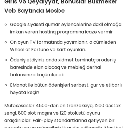
Giris Və Qeydiyyat, Bonuslar Bukmeker
Veb Saytında Mosbe
Google siyasəti qumar əyləncələrinə daxil olmağa
imkan verən hostinq proqramına icazə vermir
On oyun TV formatında yayımlanır, o cümlədən
Wheel of Fortune və kart oyunları.
Ödəniş etdiyiniz anda xidmət təminatçısı ödəniş
barəsində elan alacaq və məbləğ dərhal
balansınıza köçürüləcək.
EManat ilə bütün ödənişləri sərbəst, gur və etibarlı
həyata keçir!
Mütəxəssislər 4500-dən ən tranzaksiya, 1200 dəstək
zəngi, 800 slot maşını və 120 stolüstü oyunu
araşdırıblar. Fair-play standartlarına qətiyyən bir
pozuntu və ya münasibsizlik aydın edilməyib. Mostbet