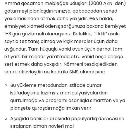
Amma qocaman məbləğdə uduşları (2000 AZN-dən)
götürməyi planlaşdırırsınızsa, qabaqcadan sənəd
yoxlamasından ötmək daha yaxşıdır. Əks halda,
əmniyyət xidməti ödəniş sorğunuza baxana kəmiyyət
1-3 gün gözləməli olacaqsınız. Beləliklə, “1 klik” üsulu
saytla tez tanış olmaq və kiçik mərclər üçün daha
uyğundur. Tam hüquqlu vahid oyun üçün dərhal tam
ixtiyarlı bir miqdar yaratmaq ötrü vahid neçə dəqiqə
sərf etmək daha yaxşıdır. Nömrəni təsdiqlədikdən
sonra aktivləşdirmə kodu ilə SMS alacaqsınız.
Bu yükləmə metodundan istifadə qumar
istifadəçisinə lazımsız manipulyasiyalardan
qurtulmağa və proqramı asanlıqla smartfon və ya
planşetə quraşdırmağa imkan verir.
Aşağıda bahislər arasında populyarlıq dərəcəsi ilə
sıralanan idman növləri mal.