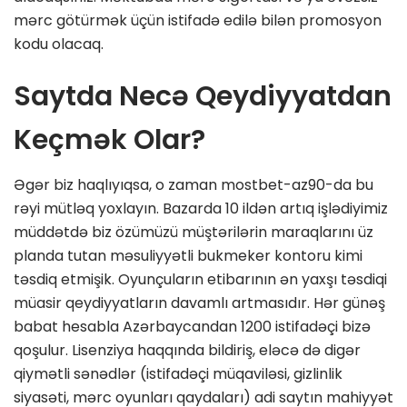
mərc götürmək üçün istifadə edilə bilən promosyon
kodu olacaq.
Saytda Necə Qeydiyyatdan
Keçmək Olar?
Əgər biz haqlıyıqsa, o zaman mostbet-az90-da bu
rəyi mütləq yoxlayın. Bazarda 10 ildən artıq işlədiyimiz
müddətdə biz özümüzü müştərilərin maraqlarını üz
planda tutan məsuliyyətli bukmeker kontoru kimi
təsdiq etmişik. Oyunçuların etibarının ən yaxşı təsdiqi
müasir qeydiyyatların davamlı artmasıdır. Hər günəş
babat hesabla Azərbaycandan 1200 istifadəçi bizə
qoşulur. Lisenziya haqqında bildiriş, eləcə də digər
qiymətli sənədlər (istifadəçi müqaviləsi, gizlinlik
siyasəti, mərc oyunları qaydaları) adi saytın mahiyyət