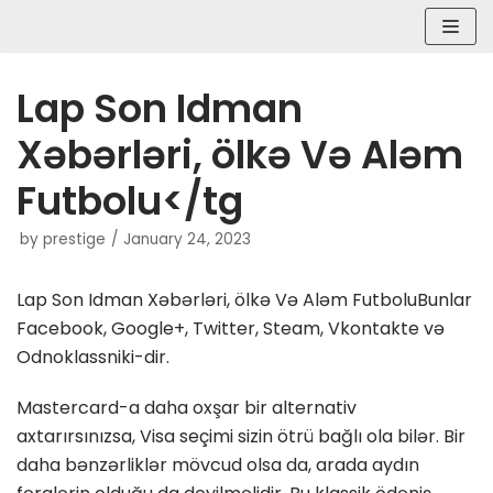
Skip
to
content
Lap Son Idman
Xəbərləri, ölkə Və Aləm
Futbolu</tg
by
prestige
January 24, 2023
Lap Son Idman Xəbərləri, ölkə Və Aləm Futbolu
Bunlar
Facebook, Google+, Twitter, Steam, Vkontakte və
Odnoklassniki-dir.
Mastercard-a daha oxşar bir alternativ
axtarırsınızsa, Visa seçimi sizin ötrü bağlı ola bilər. Bir
daha bənzərliklər mövcud olsa da, arada aydın