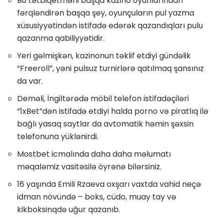
Bu tətbiqetməni başqa kazino oyunlarından
fərqləndirən başqa şey, oyunçuların pul yazma
xüsusiyyətindən istifadə edərək qazandıqları pulu
qazanma qabiliyyətidir.
Yeri gəlmişkən, kazinonun təklif etdiyi gündəlik
“Freeroll”, yəni pulsuz turnirlərə qatılmaq şansınız
da var.
Deməli, İngiltərədə möbil telefon istifadəçiləri
“1xBet”dən istifadə etdiyi halda porno və piratlıq ilə
bağlı yasaq saytlar da avtomatik həmin şəxsin
telefonuna yüklənirdi.
Mostbet icmalında daha daha məlumatı
məqaləmiz vasitəsilə öyrənə bilərsiniz.
16 yaşında Emili Rzaeva oxşarı vaxtda vahid neçə
idman növündə – boks, cüdo, muay tay və
kikboksinqdə uğur qazanıb.