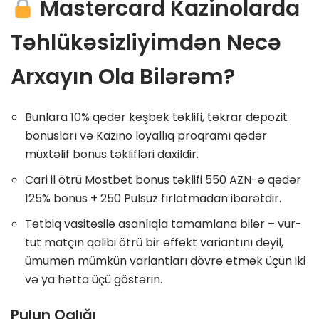
Mastercard Kazinolarda
Təhlükəsizliyimdən Necə
Arxayın Ola Bilərəm?
Bunlara 10% qədər keşbek təklifi, təkrar depozit
bonusları və Kazino loyallıq proqramı qədər
müxtəlif bonus təklifləri daxildir.
Cari il ötrü Mostbet bonus təklifi 550 AZN-ə qədər
125% bonus + 250 Pulsuz fırlatmadan ibarətdir.
Tətbiq vasitəsilə asanlıqla tamamlana bilər – vur-
tut matçın qalibi ötrü bir effekt variantını deyil,
ümumən mümkün variantları dövrə etmək üçün iki
və ya hətta üçü göstərin.
Pulun Qalığı