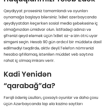
Qeydiyyat prosesiniz tamamlandı və oyunları
oynamağa başlaya bilərsiniz. 1xBet azerbaycanda
qeydiyyatdan keçərkən sosial media şəbəkəsinə iç
olmağınızdan ümidvar olun. İstifadəçi adınızı və
şifrənizi qeyd eləmək üçün 1xBet az-ə izin ötrü uyar
simgəni seçin. Hesab 90 gün ardıcıl bir müddətə daxil
edilmədiyi təqdirdə, aktiv deyil.Telefon nömrənizi
hesaba qıfıllamaq, istənilən müddət veb saytına
rahat iç olmaq imkanı verir.
Kadi Yenidən
“qarabağ”da?
Fərqli ödəniş üsulları, çoxsaylı oyunlar və daha çoxu
üçün Azərbaycanda lap əla kazino saytları