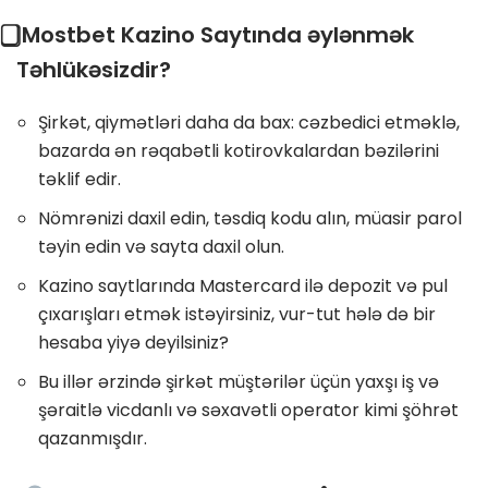
⃣ Mostbet Kazino Saytında əylənmək
Təhlükəsizdir?
Şirkət, qiymətləri daha da bax: cəzbedici etməklə,
bazarda ən rəqabətli kotirovkalardan bəzilərini
təklif edir.
Nömrənizi daxil edin, təsdiq kodu alın, müasir parol
təyin edin və sayta daxil olun.
Kazino saytlarında Mastercard ilə depozit və pul
çıxarışları etmək istəyirsiniz, vur-tut hələ də bir
hesaba yiyə deyilsiniz?
Bu illər ərzində şirkət müştərilər üçün yaxşı iş və
şəraitlə vicdanlı və səxavətli operator kimi şöhrət
qazanmışdır.