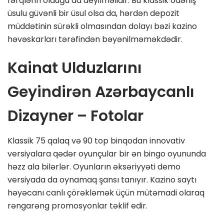
fərqlərin olduğu da deyilməlidir. Bu klassik ödəniş
üsulu güvənli bir üsul olsa da, hərdən depozit
müddətinin sürəkli olmasından dolayı bəzi kazino
həvəskarları tərəfindən bəyənilməməkdədir.
Kainat Ulduzlarını
Geyindirən Azərbaycanlı
Dizayner – Fotolar
Klassik 75 qalaq və 90 top binqodan innovativ
versiyalara qədər oyunçular bir ən bingo oyununda
həzz ala bilərlər. Oyunların əksəriyyəti demo
versiyada da oynamaq şansı tanıyır. Kazino saytı
həyəcanı canlı çörəkləmək üçün mütəmadi olaraq
rəngarəng promosyonlar təklif edir.