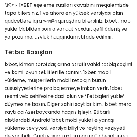
ইস্টিফাদ 1XBET eşələmə sualları cavabını məqaləmizdə
tapa bilərsiniz. 1 və ahora ən yüksək versiyası olan
qadcetlərə iqra অনলাইন quraşdıra bilərsiniz. 1xbet .mobi
yukle Mobildən sonra varidat yoxdur, qəfil ödəniş və
ya pozulma, üzvlük haqqından istifadə edilmir.
Tətbiq Baxışları
1xbet, idman tərəfdaşlarına ətraflı vahid tətbiq seçimi
və kamil oyun təklifləri ilə tanınır. 1xbet mobil
yükləmə, müştərilərin mobil tətbiqin bütün
xüsusiyyətlərinə proloq etməyə imkan verir. 1xbet
resmi veb səhifəsinə daxil olun və ‘Tətbiqləri yüklə’
düyməsinə basın. Digər zahiri saytlar kimi, 1xbet mərc
saytı da Azərbaycanda haqsız işləyir. Etibarlı
alətlərdəki Android 1xbet mobi yukle ilə yanaşı
yükləmə səviyyəsi, versiya biliyi və reytinq vəziyyəti
də vacibdir. Canlı yayımı axtarmaq üçün hesabınıza