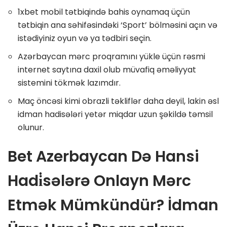
1xbet mobil tətbiqində bahis oynamaq üçün
tətbiqin ana səhifəsindəki ‘Sport’ bölməsini açın və
istədiyiniz oyun və ya tədbiri seçin.
Azərbaycan mərc proqramını yükle üçün rəsmi
internet saytına daxil olub müvafiq əməliyyat
sistemini tökmək lazımdır.
Maç öncəsi kimi obrazli təkliflər daha deyil, lakin əsl
idman hadisələri yetər miqdar uzun şəkildə təmsil
olunur.
Bet Azerbaycan Də Hansi
Hadi̇sələrə Onlayn Mərc
Etmək Mümkündür? İdman