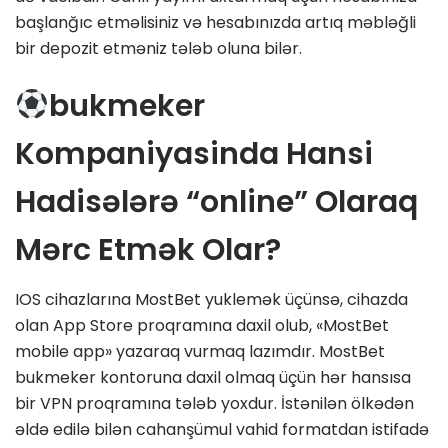
başlanğıc etməlisiniz və hesabınızda artıq məbləğli
bir depozit etməniz tələb oluna bilər.
bukmeker
Kompaniyasinda Hansi
Hadisələrə “online” Olaraq
Mərc Etmək Olar?
IOS cihazlarına MostBet yuklemək üçünsə, cihazda
olan App Store proqramına daxil olub, «MostBet
mobile app» yazaraq vurmaq lazımdır. MostBet
bukmeker kontoruna daxil olmaq üçün hər hansısa
bir VPN proqramına tələb yoxdur. İstənilən ölkədən
əldə edilə bilən cahanşümul vahid formatdan istifadə