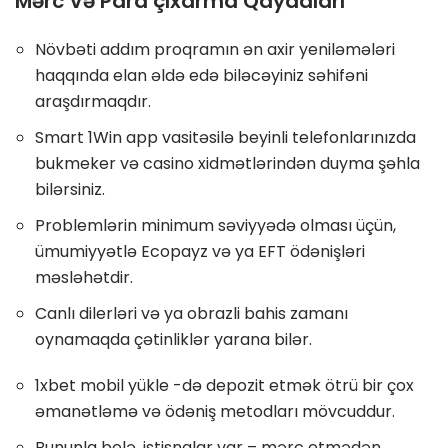
Mərc Və Para çıxarma Qaydaları
Növbəti addım proqramın ən axir yeniləmələri
haqqında elan əldə edə biləcəyiniz səhifəni
araşdırmaqdır.
Smart 1Win app vasitəsilə beyinli telefonlarınızda
bukmeker və casino xidmətlərindən duyma şəhla
bilərsiniz.
Problemlərin minimum səviyyədə olması üçün,
ümumiyyətlə Ecopayz və ya EFT ödənişləri
məsləhətdir.
Canlı dilerləri və ya obrazli bahis zamanı
oynamaqda çətinliklər yarana bilər.
1xbet mobil yükle -də depozit etmək ötrü bir çox
əmanətləmə və ödəniş metodları mövcuddur.
Bununla belə, istisnalar var – mərc etmədən