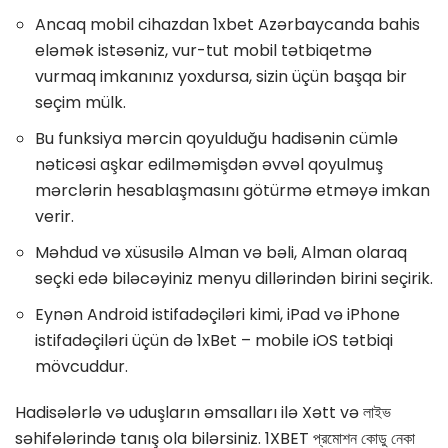
Ancaq mobil cihazdan 1xbet Azərbaycanda bahis
eləmək istəsəniz, vur-tut mobil tətbiqetmə
vurmaq imkanınız yoxdursa, sizin üçün başqa bir
seçim mülk.
Bu funksiya mərcin qoyulduğu hadisənin cümlə
nəticəsi aşkar edilməmişdən əvvəl qoyulmuş
mərclərin hesablaşmasını götürmə etməyə imkan
verir.
Məhdud və xüsusilə Alman və bəli, Alman olaraq
seçki edə biləcəyiniz menyu dillərindən birini seçirik.
Eynən Android istifadəçiləri kimi, iPad və iPhone
istifadəçiləri üçün də 1xBet – mobile iOS tətbiqi
mövcuddur.
Hadisələrlə və uduşların əmsalları ilə Xətt və লাইভ
səhifələrində tanış ola bilərsiniz. 1XBET প্রমোশন কোডু নেকা