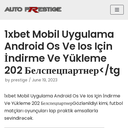
Skip
to
content
1xbet Mobil Uygulama
Android Os Ve Ios Için
İndirme Ve Yükleme
202 Белспецпартнер</tg
by
prestige
June 19, 2023
1xbet Mobil Uygulama Android Os Ve Ios Için İndirme
Ve Yükleme 202 Белспецпартнер
Gözlənildiyi kimi, futbol
matçları oyunçuları lap praktik əmsallarla
sevindirəcək.