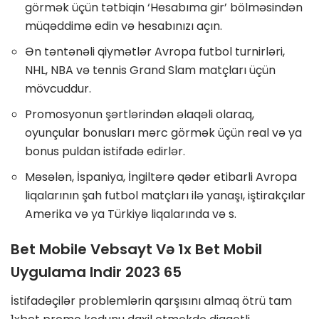
görmək üçün tətbiqin ‘Hesabıma gir’ bölməsindən
müqəddimə edin və hesabınızı açın.
Ən təntənəli qiymətlər Avropa futbol turnirləri,
NHL, NBA və tennis Grand Slam matçları üçün
mövcuddur.
Promosyonun şərtlərindən əlaqəli olaraq,
oyunçular bonusları mərc görmək üçün real və ya
bonus puldan istifadə edirlər.
Məsələn, İspaniya, İngiltərə qədər etibarli Avropa
liqalarının şah futbol matçları ilə yanaşı, iştirakçılar
Amerika və ya Türkiyə liqalarında və s.
Bet Mobile Vebsayt Və 1x Bet Mobil
Uygulama Indir 2023 65
İstifadəçilər problemlərin qarşısını almaq ötrü tam