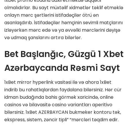
1xbet promo kodunu daxil etməkdə diqqətli
olmalıdırlar. Bu sayt müxtəlif xidmətlər təklif etməklə
onlayn mərc şərtlərini istifadəçilər ötrü ən
asanlaşdırıb. İstifadəçilər həmçinin sevimli matçlarını
izləyərkən mərc edə və ya əvvəlki mərclərini dəyişə
və udmaq şanslarını artıra bilərlər.
Bet Başlanğıc, Güzgü 1 Xbet
Azərbaycanda Rəsmi Sayt
1xBet mirror hyperlink vasitəsi ilə və ahora 1xBet
indirib bu rahatlıqlardan faydalana bilərsiniz. Hər cür
idman budağında bahis görmək xaricində, online
casinos və bilavasitə casino variantları aperitivo
bilərsiniz. 1xBet AZERBAYCAN bukmeker kontoru tək,
ekspress, sistem, zəncir tipli” “mərcləri təqdim edir.