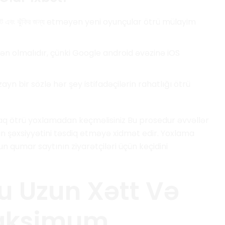
োজিট এবং ঝুঁকির জন্য etməyən yeni oyunçular ötrü mülayim
rkən olmalıdır, çünki Google android əvəzinə iOS
ayn bir sözlə hər şey istifadəçilərin rahatlığı ötrü
aq ötrü yoxlamadan keçməlisiniz Bu prosedur əvvəllər
n şəxsiyyətini təsdiq etməyə xidmət edir. Yoxlama
un qumar saytının ziyarətçiləri üçün keçidini
u Uzun Xətt Və
aksimum