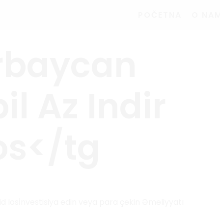
POČETNA
O NA
erbaycan
l Az Indir
os</tg
d Ios
İnvestisiya edin veya para çəkin Əməliyyatı