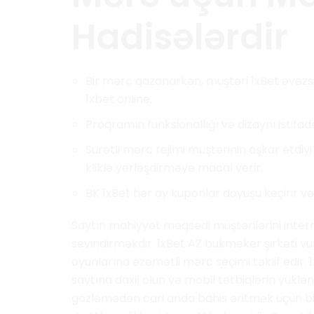
Hadisələrdir
Bir mərc qazanarkən, müştəri 1xBet əvəzsi
1xbet online.
Proqramın funksionallığı və dizaynı istifad
Sürətli mərc rejimi müştərinin aşkar etdi
kliklə yerləşdirməyə macal verir.
BK 1xBet hər ay kuponlar döyüşü keçirir v
Saytın mahiyyət məqsədi müştərilərini intern
sevindirməkdir. 1xBet AZ bukmeker şirkəti vu
oyunlarına əzəmətli mərc seçimi təklif edir.
saytına daxil olun və mobil tətbiqlərin yükləndiy
gözləmədən cari anda bahis əritmək üçün bir fürsət