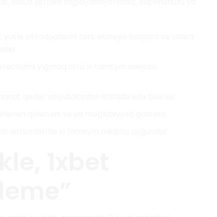
ldə, labüd şərtləri sağlayabiliyorsanız, kuponunuzu ya
yukle istifadəçilərini tərk etməyə başlaya və sonra
iniz.
verəcəyimi yığmaq ötrü w tamtym miejscu
 manat qədər valyutalardan istifadə edə bilərlər.
klənən qələbəni və ya məğlubiyyəti göstərir.
yat sistemləri ilə w tamtym miejscu uyğundur.
kle, 1xbet
kleme”