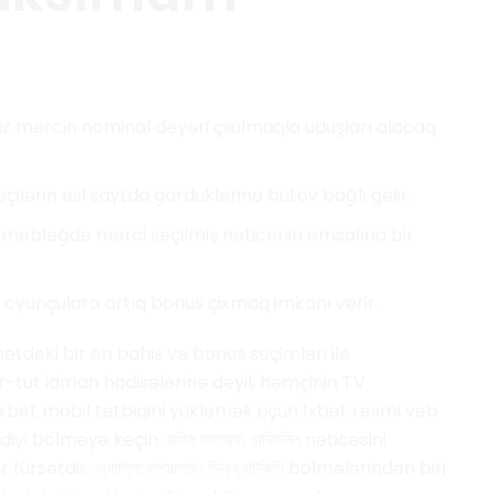
z mərcin nominal dəyəri çıxılmaqla uduşları alacaq
əçilərin əsl saytda gördüklərinə bütöv bağlı gəlir.
yi məbləğdə mərci seçilmiş nəticənin əmsalına bir
ə oyunçulara artıq bonus çixmaq imkanı verir.
etdəki bir ən bahis və bonus seçimləri ilə
r-tut idman hadisələrinə deyil, həmçinin TV
 1xbet mobil tətbiqini yükləmək üçün 1xbet resmi veb
i bölməyə keçin. বাহিস সাতমাক, হাদিসনিন nəticəsini
dir. অ্যাপ্লিকেশিয়ালরিন ডিক্‌ক্যাট্‌কিসি bölmələrindən biri