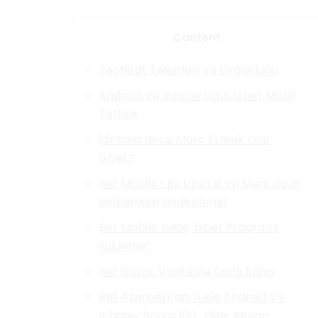
Content
Təchizat Tələbləri Və Uyğunluğu
Android Və İphone üçün 1xbet Mobil
Tətbiqi
İdmana Necə Mərc Etmək Olar
1xbet?
Bet Mobile- Bu Uzun Iz Və Mərc üçün
Maksimum Hadisələrdir
Bet Mobile Yukle, 1xbet Proqrami
Yukleme”
Bet Güzgü Vasitəsilə Canlı Bahis
Bet Azərbaycan Yükle Android Və
Iphone: Bonus 100 , Giriş, Idman