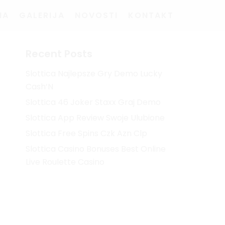
MA
GALERIJA
NOVOSTI
KONTAKT
Recent Posts
Slottica Najlepsze Gry Demo Lucky
Cash’N
Slottica 46 Joker Staxx Graj Demo
Slottica App Review Swoje Ulubione
Slottica Free Spins Czk Azn Clp
Slottica Casino Bonuses Best Online
Live Roulette Casino