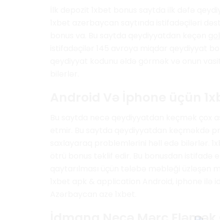
İlk depozit 1xbet bonus saytda ilk dəfə qeyd
1xbet azerbaycan saytında istifadəçiləri dəs
bonus va. Bu saytda qeydiyyatdan keçən
gol
istifadəçilər 145 avroya miqdar qeydiyyat bonus
qeydiyyat kodunu əldə görmək və onun vasi
bilərlər.
Android Və İphone üçün 1xb
Bu saytda necə qeydiyyatdan keçmək çox asa
etmir. Bu saytda qeydiyyatdan keçməkdə prob
saxlayaraq problemlərini həll edə bilərlər. 1x
ötrü bonus təklif edir. Bu bonusdan istifadə
qaytarılması üçün tələbə məbləği üzləşən mə
1xbet apk & application Android, iphone ilə
Azərbaycan aze 1xbet.
İdmana Necə Mərc Eləmək 