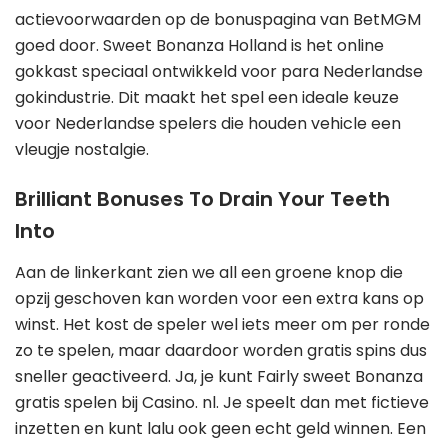
actievoorwaarden op de bonuspagina van BetMGM
goed door. Sweet Bonanza Holland is het online
gokkast speciaal ontwikkeld voor para Nederlandse
gokindustrie. Dit maakt het spel een ideale keuze
voor Nederlandse spelers die houden vehicle een
vleugje nostalgie.
Brilliant Bonuses To Drain Your Teeth
Into
Aan de linkerkant zien we all een groene knop die
opzij geschoven kan worden voor een extra kans op
winst. Het kost de speler wel iets meer om per ronde
zo te spelen, maar daardoor worden gratis spins dus
sneller geactiveerd. Ja, je kunt Fairly sweet Bonanza
gratis spelen bij Casino. nl. Je speelt dan met fictieve
inzetten en kunt lalu ook geen echt geld winnen. Een