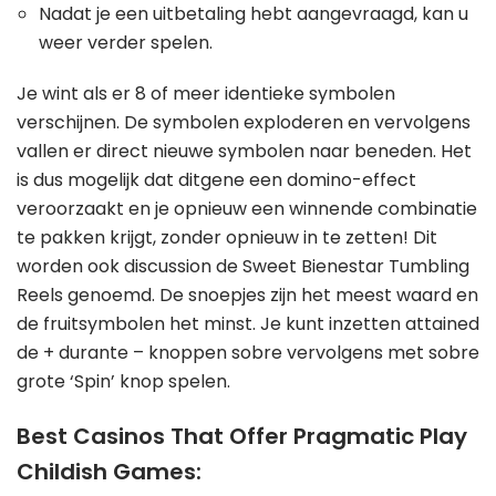
Nadat je een uitbetaling hebt aangevraagd, kan u
weer verder spelen.
Je wint als er 8 of meer identieke symbolen
verschijnen. De symbolen exploderen en vervolgens
vallen er direct nieuwe symbolen naar beneden. Het
is dus mogelijk dat ditgene een domino-effect
veroorzaakt en je opnieuw een winnende combinatie
te pakken krijgt, zonder opnieuw in te zetten! Dit
worden ook discussion de Sweet Bienestar Tumbling
Reels genoemd. De snoepjes zijn het meest waard en
de fruitsymbolen het minst. Je kunt inzetten attained
de + durante – knoppen sobre vervolgens met sobre
grote ‘Spin’ knop spelen.
Best Casinos That Offer Pragmatic Play
Childish Games: