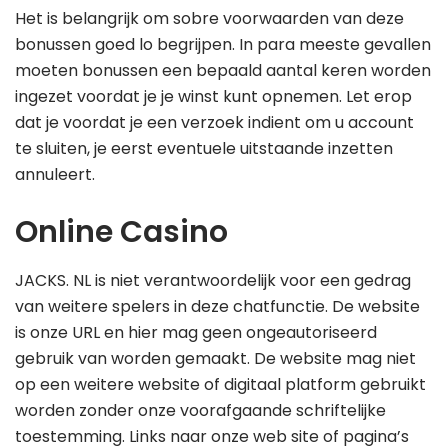
Het is belangrijk om sobre voorwaarden van deze
bonussen goed lo begrijpen. In para meeste gevallen
moeten bonussen een bepaald aantal keren worden
ingezet voordat je je winst kunt opnemen. Let erop
dat je voordat je een verzoek indient om u account
te sluiten, je eerst eventuele uitstaande inzetten
annuleert.
Online Casino
JACKS. NL is niet verantwoordelijk voor een gedrag
van weitere spelers in deze chatfunctie. De website
is onze URL en hier mag geen ongeautoriseerd
gebruik van worden gemaakt. De website mag niet
op een weitere website of digitaal platform gebruikt
worden zonder onze voorafgaande schriftelijke
toestemming. Links naar onze web site of pagina’s