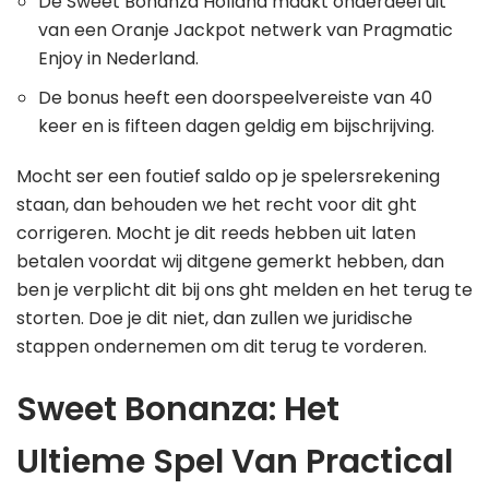
De Sweet Bonanza Holland maakt onderdeel uit
van een Oranje Jackpot netwerk van Pragmatic
Enjoy in Nederland.
De bonus heeft een doorspeelvereiste van 40
keer en is fifteen dagen geldig em bijschrijving.
Mocht ser een foutief saldo op je spelersrekening
staan, dan behouden we het recht voor dit ght
corrigeren. Mocht je dit reeds hebben uit laten
betalen voordat wij ditgene gemerkt hebben, dan
ben je verplicht dit bij ons ght melden en het terug te
storten. Doe je dit niet, dan zullen we juridische
stappen ondernemen om dit terug te vorderen.
Sweet Bonanza: Het
Ultieme Spel Van Practical