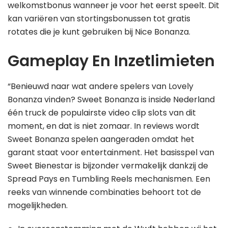
welkomstbonus wanneer je voor het eerst speelt. Dit
kan variëren van stortingsbonussen tot gratis
rotates die je kunt gebruiken bij Nice Bonanza.
Gameplay En Inzetlimieten
“Benieuwd naar wat andere spelers van Lovely
Bonanza vinden? Sweet Bonanza is inside Nederland
één truck de populairste video clip slots van dit
moment, en dat is niet zomaar. In reviews wordt
Sweet Bonanza spelen aangeraden omdat het
garant staat voor entertainment. Het basisspel van
Sweet Bienestar is bijzonder vermakelijk dankzij de
Spread Pays en Tumbling Reels mechanismen. Een
reeks van winnende combinaties behoort tot de
mogelijkheden.