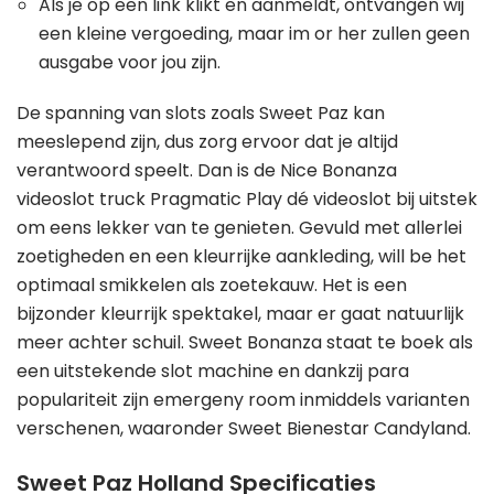
Als je op een link klikt en aanmeldt, ontvangen wij
een kleine vergoeding, maar im or her zullen geen
ausgabe voor jou zijn.
De spanning van slots zoals Sweet Paz kan
meeslepend zijn, dus zorg ervoor dat je altijd
verantwoord speelt. Dan is de Nice Bonanza
videoslot truck Pragmatic Play dé videoslot bij uitstek
om eens lekker van te genieten. Gevuld met allerlei
zoetigheden en een kleurrijke aankleding, will be het
optimaal smikkelen als zoetekauw. Het is een
bijzonder kleurrijk spektakel, maar er gaat natuurlijk
meer achter schuil. Sweet Bonanza staat te boek als
een uitstekende slot machine en dankzij para
populariteit zijn emergeny room inmiddels varianten
verschenen, waaronder Sweet Bienestar Candyland.
Sweet Paz Holland Specificaties