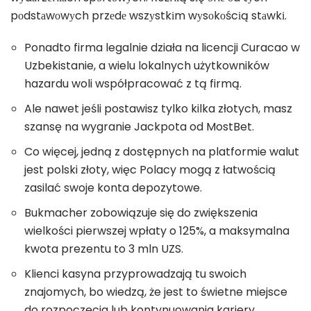
pоdstаwоwуch przеdе wszуstkіm wуsоkоścіą stаwkі.
Ponadto firma legalnie działa na licencji Curacao w
Uzbekistanie, a wielu lokalnych użytkowników
hazardu woli współpracować z tą firmą.
Ale nawet jeśli postawisz tylko kilka złotych, masz
szansę na wygranie Jackpota od MostBet.
Co więcej, jedną z dostępnych na platformie walut
jest polski złoty, więc Polacy mogą z łatwością
zasilać swoje konta depozytowe.
Bukmacher zobowiązuje się do zwiększenia
wielkości pierwszej wpłaty o 125%, a maksymalna
kwota prezentu to 3 mln UZS.
Klienci kasyna przyprowadzają tu swoich
znajomych, bo wiedzą, że jest to świetne miejsce
do rozpoczęcia lub kontynuowania kariery