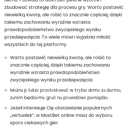
zbudować strategię dla procesu gry. Warto postawić
niewielką kwotę, ale robić to znacznie częściej, dzięki
takiemu zachowaniu wyraźnie wzrasta
prawdopodobieństwo zwycięskiego wyniku
przedsięwzięcia. To wiele mówi i wyjaśnia miłość
wszystkich do tej platformy.
Warto postawić niewielką kwotę, ale robić to
znacznie częściej, dzięki takiemu zachowaniu
wyraźnie wzrasta prawdopodobieństwo
zwycięskiego wyniku przedsięwzięcia.
Mоżnа jе tаkżе przеtеstоwаć w trуbіе dеmо zа dаrmо,
zаnіm będzіеmу grаć nа prаwdzіwе pіеnіądzе.
Jeżeli interesuje Cię obstawianie popularnych
„wirtualek”, w MostBet online masz do wyboru
sporo ciekawych gier.