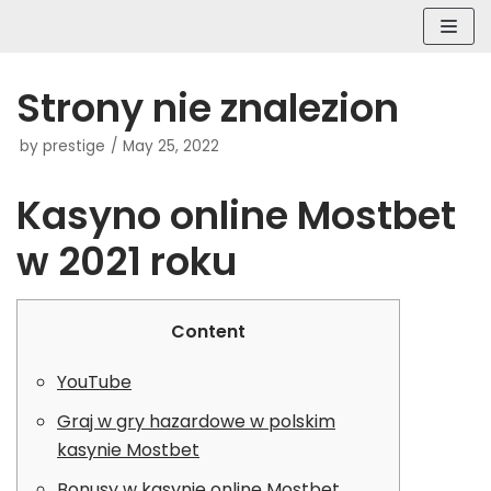
Skip
to
content
Strony nie znalezion
by
prestige
May 25, 2022
Kasyno online Mostbet
w 2021 roku
Content
YouTube
Graj w gry hazardowe w polskim
kasynie Mostbet
Bonusy w kasynie online Mostbet