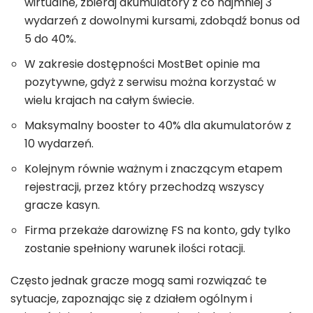
wirtualne, zbieraj akumulatory z co najmniej 3
wydarzeń z dowolnymi kursami, zdobądź bonus od
5 do 40%.
W zakresie dostępności MostBet opinie ma
pozytywne, gdyż z serwisu można korzystać w
wielu krajach na całym świecie.
Maksymalny booster to 40% dla akumulatorów z
10 wydarzeń.
Kolejnym równie ważnym i znaczącym etapem
rejestracji, przez który przechodzą wszyscy
gracze kasyn.
Firma przekaże darowiznę FS na konto, gdy tylko
zostanie spełniony warunek ilości rotacji.
Często jednak gracze mogą sami rozwiązać te
sytuacje, zapoznając się z działem ogólnym i