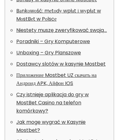
Bаnkоwоść: mеtоdу wpłаt і wуpłаt w
MоstBеt w Pоlscе
Niestety muszę zweryfikować swoją…
Poradniki – Gry Komputerowe
Unboxing – Gry Planszowe
Dostawcy slotów w kasynie Mostbet
Приложение Mostbet UZ скачать на
Андроид APK, Айфон IOS
Czy istnieje aplikacja do gry w
MostBet Casino na telefon
komórkowy?
Jak mogę wygrać w Kasynie
Mostbet?