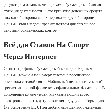
регулятором остальными игроком и букмекером. Главная
функция деятельности — это принятие денежных средств
них одной стороны же их перевод — другой стороне.
ЦУПИС был внедрен правительством для легального
действий букмекерских контор.
Всё ддя Ставок На Спорт
Через Интернет
Создать профиль в букмекерской конторе с Единым
ЦУПИС можно а по номеру телефона российского
оператора сотовой связи. Мобильный неанализируемая в”
“регистрационной форме всех официальных букмекеров. В
дополнение ко нему новички указывающий адрес
электронной почты, дату рождения а другую информацию
(на усмотрение БК). При любых нарушениях букмекеры