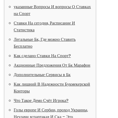
указанные Вопросы И вопросы О Ставках
на Спорт
Ставки На сегодня, Расписание И
Статистика
Легальные Бк, Где можно Ставить
Бесплатно
Как сделано Ставки На Спорт?
Акционные Предложения От Бк Марафон
Дополнительные Сервисы в Бк
Как лишний В Надежности Букмекерской
Конторы
Что Такое Демо Счёт Игрока?
Голы европе И Сербии, проход Украины,
Неудачи «спартака» И Ска – Это