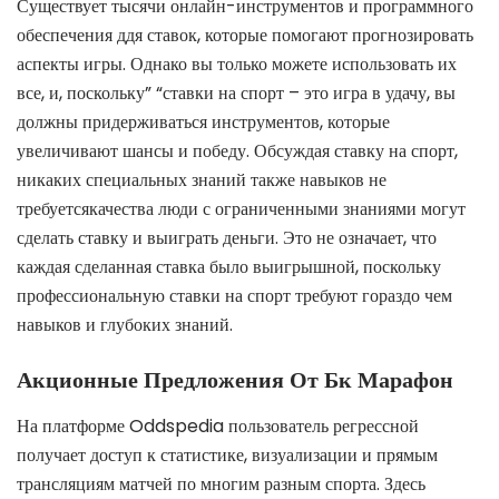
Существует тысячи онлайн-инструментов и программного
обеспечения ддя ставок, которые помогают прогнозировать
аспекты игры. Однако вы только можете использовать их
все, и, поскольку” “ставки на спорт – это игра в удачу, вы
должны придерживаться инструментов, которые
увеличивают шансы и победу. Обсуждая ставку на спорт,
никаких специальных знаний также навыков не
требуетсякачества люди с ограниченными знаниями могут
сделать ставку и выиграть деньги. Это не означает, что
каждая сделанная ставка было выигрышной, поскольку
профессиональную ставки на спорт требуют гораздо чем
навыков и глубоких знаний.
Акционные Предложения От Бк Марафон
На платформе Oddspedia пользователь регрессной
получает доступ к статистике, визуализации и прямым
трансляциям матчей по многим разным спорта. Здесь