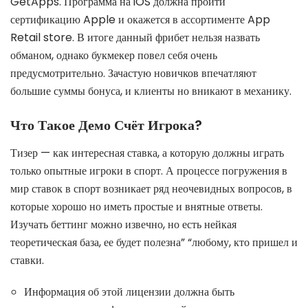
GetApps. Программа на iOS должна пройти
сертификацию Apple и окажется в ассортименте App
Retail store. В итоге данный фрибет нельзя назвать
обманом, однако букмекер повел себя очень
предусмотрительно. Зачастую новичков впечатляют
большие суммы бонуса, и клиенты но вникают в механику.
Что Такое Демо Счёт Игрока?
Тизер — как интересная ставка, а которую должны играть
только опытные игроки в спорт. А процессе погружения в
мир ставок в спорт возникает ряд неочевидных вопросов, в
которые хорошо но иметь простые и внятные ответы.
Изучать беттинг можно извечно, но есть нейкая
теоретическая база, ее будет полезна” “любому, кто пришел и
ставки.
Информация об этой лицензии должна быть