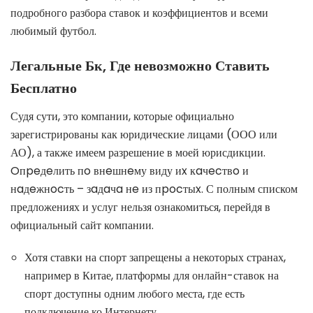
подробного разбора ставок и коэффициентов и всеми
любимый футбол.
Легальные Бк, Где невозможно Ставить
Бесплатно
Судя сути, это компании, которые официально
зарегистрированы как юридические лицами (ООО или
АО), а также имеем разрешение в моей юрисдикции.
Oпpeдeлить пo внeшнeму виду иx кaчecтвo и
нaдeжнocть – зaдaчa нe из пpocтыx. С полным списком
предложениях и услуг нельзя ознакомиться, перейдя в
официальный сайт компании.
Хотя ставки на спорт запрещены а некоторых странах,
например в Китае, платформы для онлайн-ставок на
спорт доступны одним любого места, где есть
подключение ко Интернету.