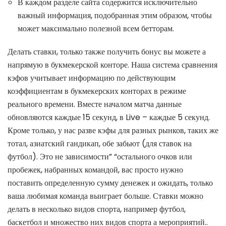
В каждом разделе сайта содержится исключительно
важный информация, подобранная этим образом, чтобы
может максимально полезной всем бетторам.
Делать ставки, только также получить бонус вы можете а
напрямую в букмекерской конторе. Наша система сравнения
кэфов учитывает информацию по действующим
коэффициентам в букмекерских конторах в режиме
реального времени. Вместе началом матча данные
обновляются каждые 15 секунд, в Live – каждые 5 секунд.
Кроме только, у нас разве кэфы для разных рынков, таких же
тотал, азиатский гандикап, обе забьют (для ставок на
футбол). Это не зависимости” “остального очков или
пробежек, набранных командой, вас просто нужно
поставить определенную сумму денежек и ожидать, только
ваша любимая команда выиграет больше. Ставки можно
делать в несколько видов спорта, например футбол,
баскетбол и множество них видов спорта а мероприятий..