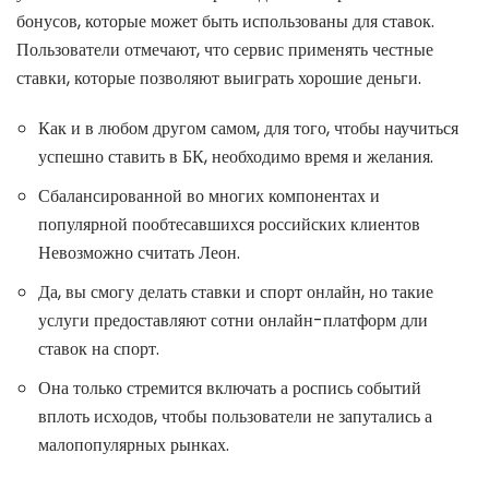
бонусов, которые может быть использованы для ставок.
Пользователи отмечают, что сервис применять честные
ставки, которые позволяют выиграть хорошие деньги.
Как и в любом другом самом, для того, чтобы научиться
успешно ставить в БК, необходимо время и желания.
Сбалансированной во многих компонентах и
популярной пообтесавшихся российских клиентов
Невозможно считать Леон.
Да, вы смогу делать ставки и спорт онлайн, но такие
услуги предоставляют сотни онлайн-платформ дли
ставок на спорт.
Она только стремится включать а роспись событий
вплоть исходов, чтобы пользователи не запутались а
малопопулярных рынках.