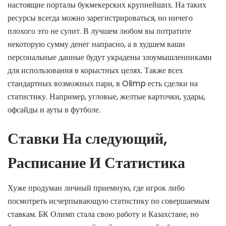
настоящие порталы букмекерских крупнейших. На таких
ресурсы всегда можно зарегистрироваться, но ничего
плохого это не сулит. В лучшем любом вы потратите
некоторую сумму денег напрасно, а в худшем ваши
персональные данные будут украдены злоумышленниками
для использования в корыстных целях. Также всех
стандартных возможных пари, в Olimp есть сделки на
статистику. Например, угловые, желтые карточки, удары,
офсайды и ауты в футболе.
Ставки На следующий,
Расписание И Статистика
Хуже продуман личный приемную, где игрок либо
посмотреть исчерпывающую статистику по совершаемым
ставкам. БК Олимп стала свою работу и Казахстане, но