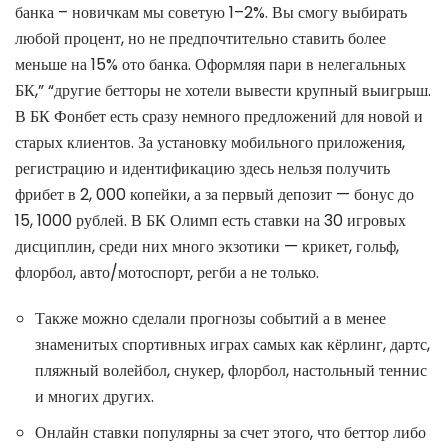
банка – новичкам мы советую 1–2%. Вы смогу выбирать
любой процент, но не предпочтительно ставить более
меньше на 15% ото банка. Оформляя пари в нелегальных
БК,” “другие бетторы не хотели вывести крупный выигрыш.
В БК Фонбет есть сразу немного предложений для новой и
старых клиентов. За установку мобильного приложения,
регистрацию и идентификацию здесь нельзя получить
фрибет в 2, 000 копейки, а за первый депозит — бонус до
15, 1000 рублей. В БК Олимп есть ставки на 30 игровых
дисциплин, среди них много экзотики — крикет, гольф,
флорбол, авто/мотоспорт, регби а не только.
Также можно сделали прогнозы событий а в менее
знаменитых спортивных играх самых как кёрлинг, дартс,
пляжный волейбол, снукер, флорбол, настольный теннис
и многих других.
Онлайн ставки популярны за счет этого, что беттор либо