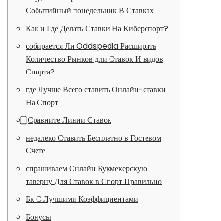
Событийный понедельник В Ставках
Как и Где Делать Ставки На Киберспорт?
собирается Ли Oddspedia Расширять
Количество Рынков дли Ставок И видов
Спорта?
где Лучше Всего ставить Онлайн-ставки
На Спорт
⃣ Сравните Линии Ставок
недалеко Ставить Бесплатно в Гостевом
Счете
спрашиваем Онлайн Букмекерскую
таверну Для Ставок в Спорт Правильно
Бк С Лучшими Коэффициентами
Бонусы