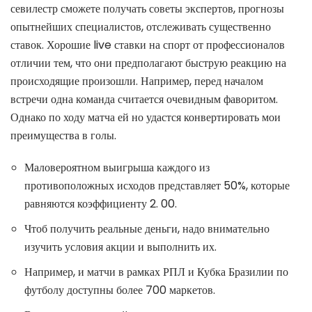
севилестр сможете получать советы экспертов, прогнозы
опытнейших специалистов, отслеживать существенно
ставок. Хорошие live ставки на спорт от профессионалов
отличии тем, что они предполагают быструю реакцию на
происходящие произошли. Например, перед началом
встречи одна команда считается очевидным фаворитом.
Однако по ходу матча ей но удастся конвертировать мои
преимущества в голы.
Маловероятном выигрыша каждого из
противоположных исходов представляет 50%, которые
равняются коэффициенту 2. 00.
Чтоб получить реальные деньги, надо внимательно
изучить условия акции и выполнить их.
Например, и матчи в рамках РПЛ и Кубка Бразилии по
футболу доступны более 700 маркетов.