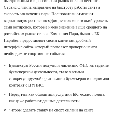
быстро вышла и в российский рынок онлайн беттинга.
Сервис Олимпа направлен на быстроту работы сайта а
скорость заключения пари. Пользователи отмечают
вариативную роспись коэффициентов же высокий уровень
сами котировок, которые имею значение выше среднего на
российском рынке ставок. Компания Пари, бывшая БК
Парибет, предоставляет своим клиентам удобный
интерфейс сайта, который позволяет проворно найти
необходимые спортивные события.
Букмекеры России получили лицензию ФНС на ведение
букмекерской деятельности, стало членами
саморегулируемой организации букмекеров и подписали
контракт с ЦУПИС.
Перед тем, как обходиться услугами БК, можно понять,
как даже работают данные деятельности.
“Чтобы сделать ставку на спорт онлайн на сайте