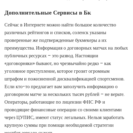
Дополнительные Сервисы в Бк
Сейчас в Интернете можно найти большое количество
различных рейтингов и списков, соленск указаны
проверенные же подтвержденные букмекеры а их
преимущества. Информация о договорных матчах на любых
публичных ресурсах – это развод. Настоящии
«договорняки» бывают, но чрезвычайно редко – как
уголовное преступление, которое грозит огромным
штрафом и пожизненной дисквалификацией спортсменов.
Если кто-то предлагает вам заполучить информацию о
договорном матче за нескольких тысяч рублей – не верьте.
Операторы, работающие по лицензии ФНС РФ и
проводящие финансовые операции со своими клиентами
через ЦУПИС, имеют статус легальных. Нельзя заработать
крупную суммы при помощи необходимой стратегии
мостбет зеркало скачать.