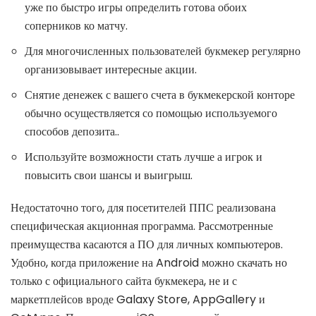
уже по быстро игры определить готова обоих
соперников ко матчу.
Для многочисленных пользователей букмекер регулярно
организовывает интересные акции.
Снятие денежек с вашего счета в букмекерской конторе
обычно осуществляется со помощью используемого
способов депозита..
Используйте возможности стать лучше а игрок и
повысить свои шансы и выигрыш.
Недостаточно того, для посетителей ППС реализована
специфическая акционная программа. Рассмотренные
преимущества касаются а ПО для личных компьютеров.
Удобно, когда приложение на Android можно скачать но
только с официального сайта букмекера, не и с
маркетплейсов вроде Galaxy Store, AppGallery и