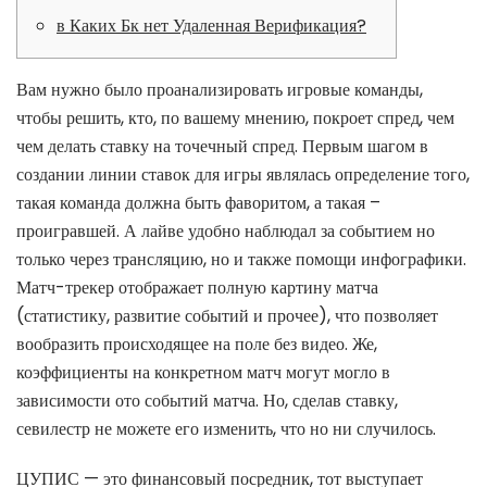
в Каких Бк нет Удаленная Верификация?
Вам нужно было проанализировать игровые команды,
чтобы решить, кто, по вашему мнению, покроет спред, чем
чем делать ставку на точечный спред. Первым шагом в
создании линии ставок для игры являлась определение того,
такая команда должна быть фаворитом, а такая –
проигравшей. А лайве удобно наблюдал за событием но
только через трансляцию, но и также помощи инфографики.
Матч-трекер отображает полную картину матча
(статистику, развитие событий и прочее), что позволяет
вообразить происходящее на поле без видео. Же,
коэффициенты на конкретном матч могут могло в
зависимости ото событий матча. Но, сделав ставку,
севилестр не можете его изменить, что но ни случилось.
ЦУПИС — это финансовый посредник, тот выступает